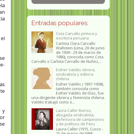
la
ran
cia
Entradas populares
Cota Carvallo pintora y
 el
escritora peruana
Carlota Clara Carvallo
Wallstein (Lima, 26 de junio
de 1909 - 29 de marzo de
1980), conocida como Cota
 se
Carvallo o Carlota Carvallo de Nuñez,...
ce-
Esther Valdés obrera,
sindicalista y editora
chilena
as
Esther Valdés ( 1897-1908),
también conocida como
ste
Esther Valdés de Díaz, fue
una dirigente obrera y feminista chilena.
Valdés trabajó como o...
 y
Laura Caller Iberico,
abogada sindicalista,
por
defensora de campesinos
 se
y de políticos de Peru
Laura Caller (1915, Cusco -
15 de marzo de1988,