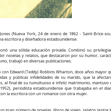
Marie Claire Vella
integrante del Movimiento
Helen Rose Eb
Democrático de Mujeres
Jones (Nueva York, 24 de enero de 1862 - Saint-Brice-sou
socióloga
una escritora y diseñadora estadounidense.
Marie Claire Vella frente al centro de
mayores El Parque./ Julio 2013 Marie
Helen Rose Ebaugh (
Claire Vella: veterana...
1942) es profesora y 
ionó una sólida educación privada. Combinó su privilegia
bir novelas y relatos, que destacaron por su humor, carác
ismo, trabajó en diversas publicaciones.
asó con Edward (Teddy) Robbins Wharton, doce años mayor 
idas y públicas infidelidades de su marido, que la afecta
, al final de su tumultuoso e infeliz matrimonio, mantuvo
–1952), periodista estadounidense que trabajaba en el dia
con la escritora con un romance con otra mujer.
un gran número de novelas, libros de viajes, relatos (entre 