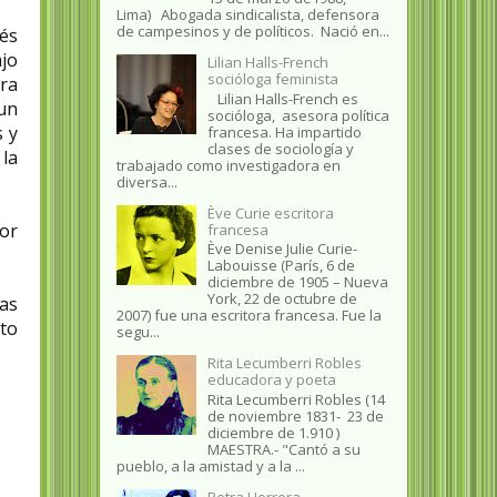
Lima) Abogada sindicalista, defensora
de campesinos y de políticos. Nació en...
cés
ajo
Lilian Halls-French
socióloga feminista
ra
Lilian Halls-French es
un
socióloga, asesora política
s y
francesa. Ha impartido
clases de sociología y
la
trabajado como investigadora en
diversa...
Ève Curie escritora
or
francesa
Ève Denise Julie Curie-
Labouisse (París, 6 de
diciembre de 1905 – Nueva
York, 22 de octubre de
las
2007) fue una escritora francesa. Fue la
uto
segu...
Rita Lecumberri Robles
educadora y poeta
Rita Lecumberri Robles (14
de noviembre 1831- 23 de
diciembre de 1.910 )
MAESTRA.- "Cantó a su
pueblo, a la amistad y a la ...
Petra Herrera