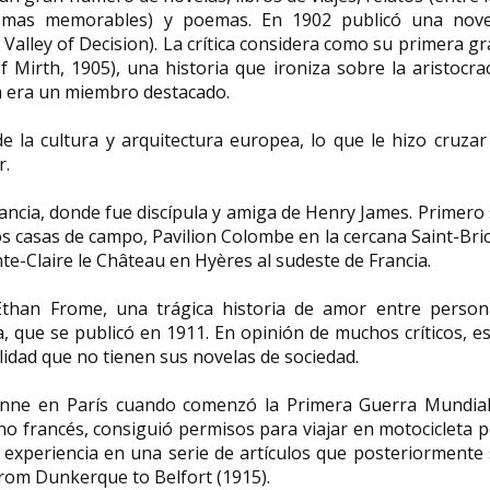
smas memorables) y poemas. En 1902 publicó una nove
he Valley of Decision). La crítica considera como su primera g
 Mirth, 1905), una historia que ironiza sobre la aristocra
ma era un miembro destacado.
la cultura y arquitectura europea, lo que le hizo cruzar
r.
rancia, donde fue discípula y amiga de Henry James. Primero
dos casas de campo, Pavilion Colombe en la cercana Saint-Bri
te-Claire le Château en Hyères al sudeste de Francia.
Ethan Frome, una trágica historia de amor entre person
 que se publicó en 1911. En opinión de muchos críticos, e
alidad que no tienen sus novelas de sociedad.
enne en París cuando comenzó la Primera Guerra Mundial
o francés, consiguió permisos para viajar en motocicleta 
a experiencia en una serie de artículos que posteriormente
From Dunkerque to Belfort (1915).