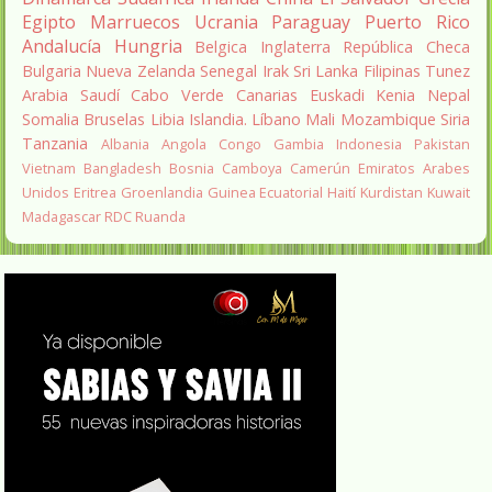
Egipto
Marruecos
Ucrania
Paraguay
Puerto Rico
Andalucía
Hungria
Belgica
Inglaterra
República Checa
Bulgaria
Nueva Zelanda
Senegal
Irak
Sri Lanka
Filipinas
Tunez
Arabia Saudí
Cabo Verde
Canarias
Euskadi
Kenia
Nepal
Somalia
Bruselas
Libia
Islandia.
Líbano
Mali
Mozambique
Siria
Tanzania
Albania
Angola
Congo
Gambia
Indonesia
Pakistan
Vietnam
Bangladesh
Bosnia
Camboya
Camerún
Emiratos Arabes
Unidos
Eritrea
Groenlandia
Guinea Ecuatorial
Haití
Kurdistan
Kuwait
Madagascar
RDC
Ruanda