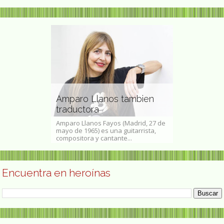
Ellen Meik
 artista
Amparo Llanos tambien
historiador
traductora
marxista
dres, 1966) es
Amparo Llanos Fayos (Madrid, 27 de
Ellen Meiksins 
 representante
mayo de 1965) es una guitarrista,
1942 - 14 de e
compositora y cantante...
historiadora y e
Encuentra en heroínas