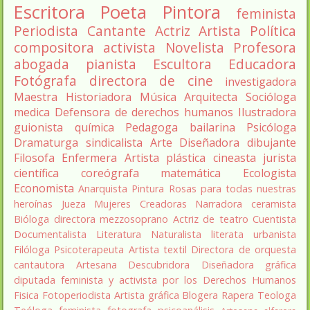
Escritora
Poeta
Pintora
feminista
Periodista
Cantante
Actriz
Artista
Política
compositora
activista
Novelista
Profesora
abogada
pianista
Escultora
Educadora
Fotógrafa
directora de cine
investigadora
Maestra
Historiadora
Música
Arquitecta
Socióloga
medica
Defensora de derechos humanos
Ilustradora
guionista
química
Pedagoga
bailarina
Psicóloga
Dramaturga
sindicalista
Arte
Diseñadora
dibujante
Filosofa
Enfermera
Artista plástica
cineasta
jurista
científica
coreógrafa
matemática
Ecologista
Economista
Anarquista
Pintura
Rosas para todas nuestras
heroínas
Jueza
Mujeres Creadoras
Narradora
ceramista
Bióloga
directora
mezzosoprano
Actriz de teatro
Cuentista
Documentalista
Literatura
Naturalista
literata
urbanista
Filóloga
Psicoterapeuta
Artista textil
Directora de orquesta
cantautora
Artesana
Descubridora
Diseñadora gráfica
diputada
feminista y activista por los Derechos Humanos
Fisica
Fotoperiodista
Artista gráfica
Blogera
Rapera
Teologa