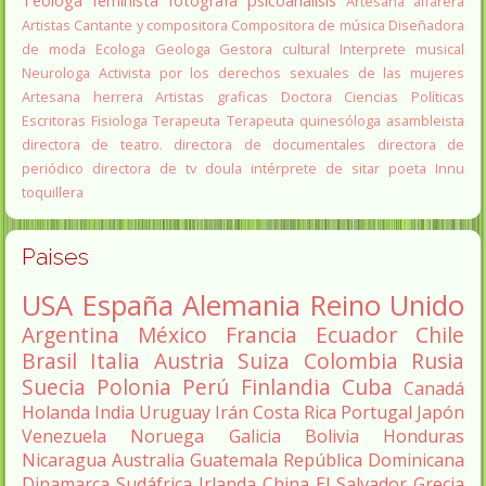
Teóloga feminista
fotografa
psicoanálisis
Artesana alfarera
Artistas
Cantante y compositora
Compositora de música
Diseñadora
de moda
Ecologa
Geologa
Gestora cultural
Interprete musical
Neurologa
Activista por los derechos sexuales de las mujeres
Artesana herrera
Artistas graficas
Doctora Ciencias Políticas
Escritoras
Fisiologa
Terapeuta
Terapeuta quinesóloga
asambleista
directora de teatro.
directora de documentales
directora de
periódico
directora de tv
doula
intérprete de sitar
poeta Innu
toquillera
Paises
USA
España
Alemania
Reino Unido
Argentina
México
Francia
Ecuador
Chile
Brasil
Italia
Austria
Suiza
Colombia
Rusia
Suecia
Polonia
Perú
Finlandia
Cuba
Canadá
Holanda
India
Uruguay
Irán
Costa Rica
Portugal
Japón
Venezuela
Noruega
Galicia
Bolivia
Honduras
Nicaragua
Australia
Guatemala
República Dominicana
Dinamarca
Sudáfrica
Irlanda
China
El Salvador
Grecia