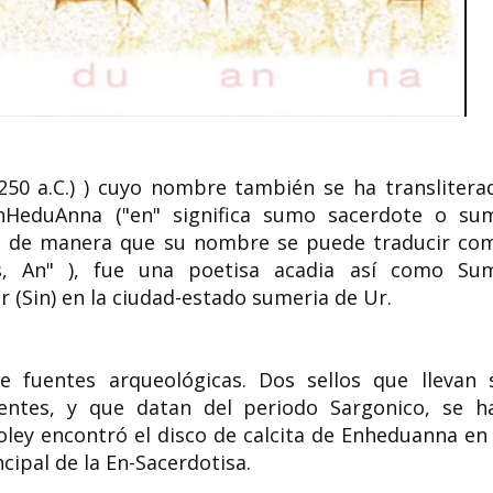
0 a.C.) ) cuyo nombre también se ha translitera
HeduAnna ("en" significa sumo sacerdote o su
to, de manera que su nombre se puede traducir co
s, An" ), fue una poetisa acadia así como Su
r (Sin) en la ciudad-estado sumeria de Ur.
 fuentes arqueológicas. Dos sellos que llevan 
ientes, y que datan del periodo Sargonico, se h
ley encontró el disco de calcita de Enheduanna en 
ncipal de la En-Sacerdotisa.