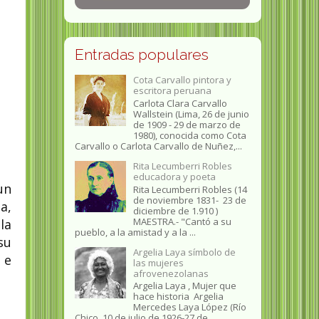
Entradas populares
Cota Carvallo pintora y
escritora peruana
Carlota Clara Carvallo
Wallstein (Lima, 26 de junio
de 1909 - 29 de marzo de
1980), conocida como Cota
Carvallo o Carlota Carvallo de Nuñez,...
Rita Lecumberri Robles
educadora y poeta
un
Rita Lecumberri Robles (14
de noviembre 1831- 23 de
a,
diciembre de 1.910 )
MAESTRA.- "Cantó a su
la
pueblo, a la amistad y a la ...
su
Argelia Laya símbolo de
 e
las mujeres
afrovenezolanas
Argelia Laya , Mujer que
hace historia Argelia
Mercedes Laya López (Río
Chico, 10 de julio de 1926-27 de