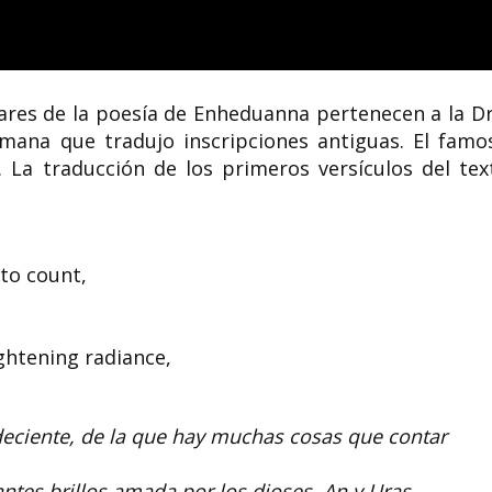
ares de la poesía de Enheduanna pertenecen a la Dr
emana que tradujo inscripciones antiguas. El famo
 La traducción de los primeros versículos del tex
 to count,
ightening radiance,
eciente, de la que hay muchas cosas que contar
ntes brillos amada por los dioses An y Uras