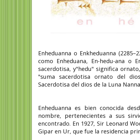
Enheduanna o Enkheduanna (2285–225
como Enheduana, En-hedu-ana o En
sacerdotisa, y"hedu" significa orna
"suma sacerdotisa ornato del dio
Sacerdotisa del dios de la Luna Nanna
Enheduanna es bien conocida desde
nombre, pertenecientes a sus sirv
encontrado. En 1927, Sir Leonard Woo
Gipar en Ur, que fue la residencia pri