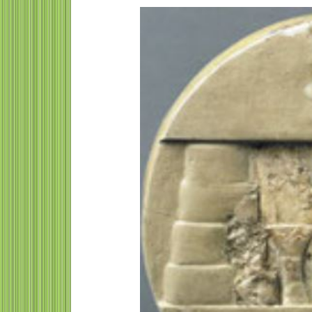
Clara de Lamotte
comprometida con l
formación de las mu
MarienheimClara de Lamott
Abril de 1849,Speyer - 4 Ma
1938 Speyer) fue una trabaj