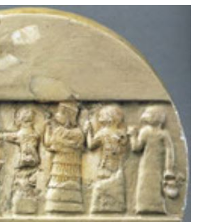
a
María José Toro Nozal
Angélique Kidjo
jeres
científica española
compositora de
e ( 24
María José Toro Nozal (Santa
Angélique Kpasselok
yo de
Cristina de la Polvorosa, Zamora, 28
Hounsinou Kandjo M
adora...
de abril de 1957) científica...
Kidjo (Ouidah; 14 de ju