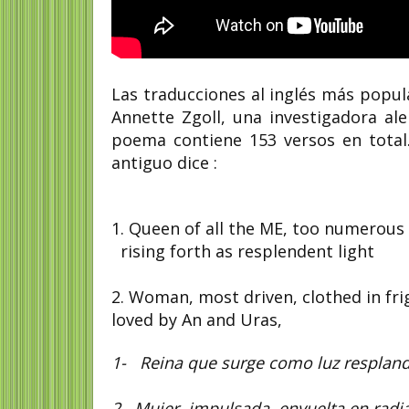
Las traducciones al inglés más popul
Annette Zgoll, una investigadora al
poema contiene 153 versos en total.
antiguo dice :
1. Queen of all the ME, too numerous
rising forth as resplendent light
2. Woman, most driven, clothed in fr
loved by An and Uras,
1- Reina que surge como luz respland
2. Mujer impulsada, envuelta en radia