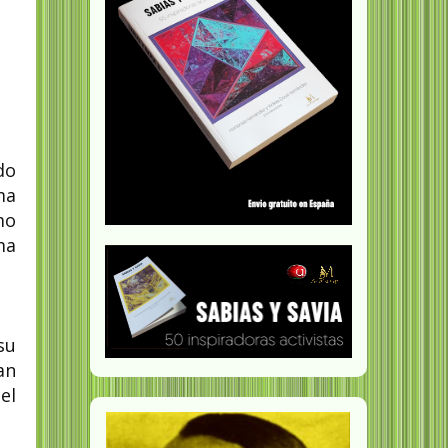
do
ma
mo
ma
su
an
el