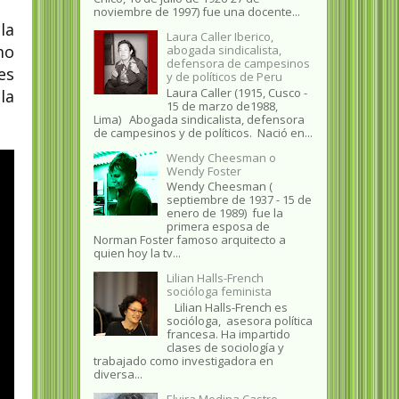
noviembre de 1997) fue una docente...
la
Laura Caller Iberico,
mo
abogada sindicalista,
defensora de campesinos
es
y de políticos de Peru
Laura Caller (1915, Cusco -
la
15 de marzo de1988,
Lima) Abogada sindicalista, defensora
de campesinos y de políticos. Nació en...
Wendy Cheesman o
Wendy Foster
Wendy Cheesman (
septiembre de 1937 - 15 de
enero de 1989) fue la
primera esposa de
Norman Foster famoso arquitecto a
quien hoy la tv...
Lilian Halls-French
socióloga feminista
Lilian Halls-French es
socióloga, asesora política
francesa. Ha impartido
clases de sociología y
trabajado como investigadora en
diversa...
Elvira Medina Castro