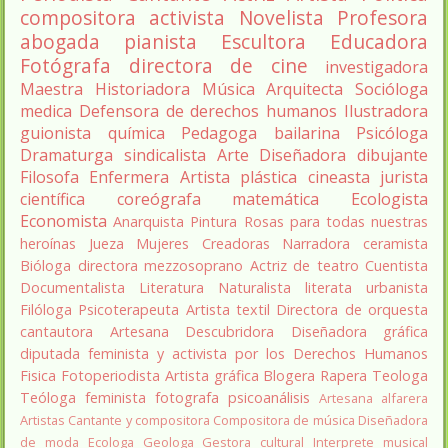
compositora
activista
Novelista
Profesora
abogada
pianista
Escultora
Educadora
Fotógrafa
directora de cine
investigadora
Maestra
Historiadora
Música
Arquitecta
Socióloga
medica
Defensora de derechos humanos
Ilustradora
guionista
química
Pedagoga
bailarina
Psicóloga
Dramaturga
sindicalista
Arte
Diseñadora
dibujante
Filosofa
Enfermera
Artista plástica
cineasta
jurista
científica
coreógrafa
matemática
Ecologista
Economista
Anarquista
Pintura
Rosas para todas nuestras
heroínas
Jueza
Mujeres Creadoras
Narradora
ceramista
Bióloga
directora
mezzosoprano
Actriz de teatro
Cuentista
Documentalista
Literatura
Naturalista
literata
urbanista
Filóloga
Psicoterapeuta
Artista textil
Directora de orquesta
cantautora
Artesana
Descubridora
Diseñadora gráfica
diputada
feminista y activista por los Derechos Humanos
Fisica
Fotoperiodista
Artista gráfica
Blogera
Rapera
Teologa
Teóloga feminista
fotografa
psicoanálisis
Artesana alfarera
Artistas
Cantante y compositora
Compositora de música
Diseñadora
de moda
Ecologa
Geologa
Gestora cultural
Interprete musical