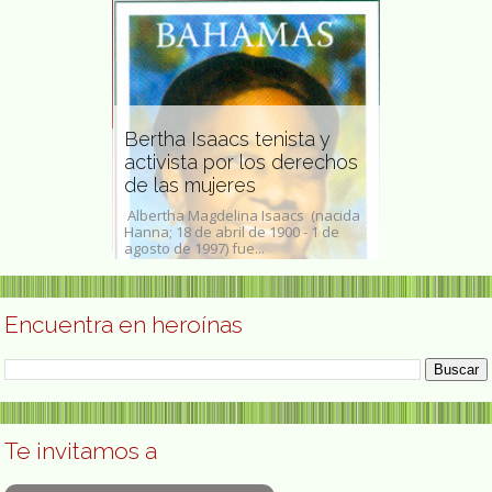
Bertha Isaacs tenista y
Bertha Wor
ivista
activista por los derechos
franco-bra
de las mujeres
Bertha Worms -
tivista climática
Albertha Magdelina Isaacs (nacida
1893Anna Clém
de 1998),
Hanna; 18 de abril de 1900 - 1 de
Worms (26 de f
..
agosto de 1997) fue...
de...
Encuentra en heroínas
Te invitamos a