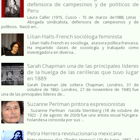
defensora de campesinos y de políticos de
Peru
Laura Caller (1915, Cusco - 15 de marzo de1988, Lima)
Abogada sindicalista, defensora de campesinos y de
políticos. Nació en...
Lilian Halls-French socióloga feminista
Lilian Halls-French es socióloga, asesora política francesa.
Ha impartido clases de sociología y trabajado como
investigadora en diversa...
Sarah Chapman una de las principales líderes
de la huelga de las cerilleras que tuvo lugar
en 1889
Sarah Dearman (de soltera Chapman; Londres, 31 de
octubre de 1862​- Londres, 27 de noviembre de 1945)​ fue
una de las principales líderes de...
Suzanne Perlman pintora expresionistas
Suzanne Perlman nacida Sternberg (18 de octubre de
1922 - 2 de agosto de 2020) fue una artista visual húngara-
holandesa conocida por sus ...
Petra Herrera revolucionaria mexicana
Petra Herrera alias "Pedro Herrera" (29 de Junio, 1887 - 14