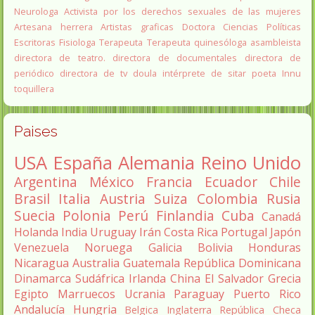
Neurologa
Activista por los derechos sexuales de las mujeres
Artesana herrera
Artistas graficas
Doctora Ciencias Políticas
Escritoras
Fisiologa
Terapeuta
Terapeuta quinesóloga
asambleista
directora de teatro.
directora de documentales
directora de
periódico
directora de tv
doula
intérprete de sitar
poeta Innu
toquillera
Paises
USA
España
Alemania
Reino Unido
Argentina
México
Francia
Ecuador
Chile
Brasil
Italia
Austria
Suiza
Colombia
Rusia
Suecia
Polonia
Perú
Finlandia
Cuba
Canadá
Holanda
India
Uruguay
Irán
Costa Rica
Portugal
Japón
Venezuela
Noruega
Galicia
Bolivia
Honduras
Nicaragua
Australia
Guatemala
República Dominicana
Dinamarca
Sudáfrica
Irlanda
China
El Salvador
Grecia
Egipto
Marruecos
Ucrania
Paraguay
Puerto Rico
Andalucía
Hungria
Belgica
Inglaterra
República Checa