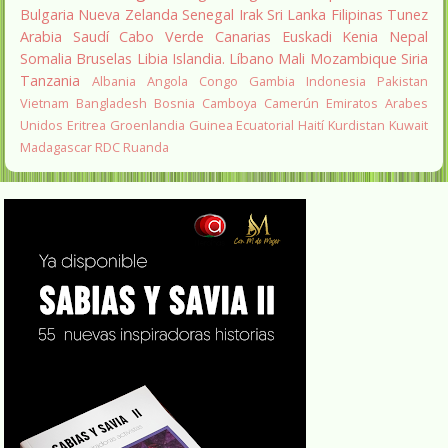
Bulgaria
Nueva Zelanda
Senegal
Irak
Sri Lanka
Filipinas
Tunez
Arabia Saudí
Cabo Verde
Canarias
Euskadi
Kenia
Nepal
Somalia
Bruselas
Libia
Islandia.
Líbano
Mali
Mozambique
Siria
Tanzania
Albania
Angola
Congo
Gambia
Indonesia
Pakistan
Vietnam
Bangladesh
Bosnia
Camboya
Camerún
Emiratos Arabes
Unidos
Eritrea
Groenlandia
Guinea Ecuatorial
Haití
Kurdistan
Kuwait
Madagascar
RDC
Ruanda