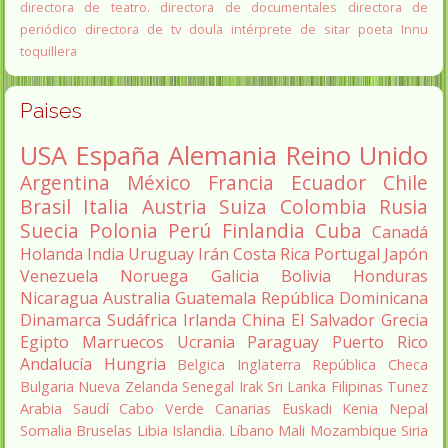
directora de teatro.
directora de documentales
directora de
periódico
directora de tv
doula
intérprete de sitar
poeta Innu
toquillera
Paises
USA
España
Alemania
Reino Unido
Argentina
México
Francia
Ecuador
Chile
Brasil
Italia
Austria
Suiza
Colombia
Rusia
Suecia
Polonia
Perú
Finlandia
Cuba
Canadá
Holanda
India
Uruguay
Irán
Costa Rica
Portugal
Japón
Venezuela
Noruega
Galicia
Bolivia
Honduras
Nicaragua
Australia
Guatemala
República Dominicana
Dinamarca
Sudáfrica
Irlanda
China
El Salvador
Grecia
Egipto
Marruecos
Ucrania
Paraguay
Puerto Rico
Andalucía
Hungria
Belgica
Inglaterra
República Checa
Bulgaria
Nueva Zelanda
Senegal
Irak
Sri Lanka
Filipinas
Tunez
Arabia Saudí
Cabo Verde
Canarias
Euskadi
Kenia
Nepal
Somalia
Bruselas
Libia
Islandia.
Líbano
Mali
Mozambique
Siria