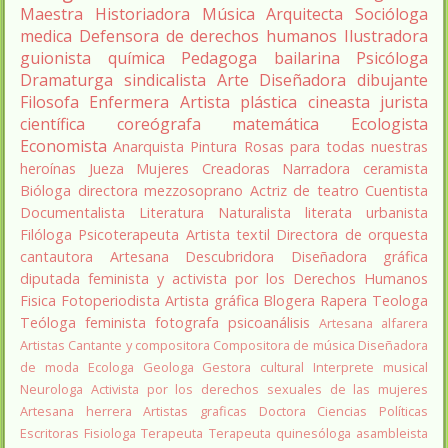
Maestra
Historiadora
Música
Arquitecta
Socióloga
medica
Defensora de derechos humanos
Ilustradora
guionista
química
Pedagoga
bailarina
Psicóloga
Dramaturga
sindicalista
Arte
Diseñadora
dibujante
Filosofa
Enfermera
Artista plástica
cineasta
jurista
científica
coreógrafa
matemática
Ecologista
Economista
Anarquista
Pintura
Rosas para todas nuestras
heroínas
Jueza
Mujeres Creadoras
Narradora
ceramista
Bióloga
directora
mezzosoprano
Actriz de teatro
Cuentista
Documentalista
Literatura
Naturalista
literata
urbanista
Filóloga
Psicoterapeuta
Artista textil
Directora de orquesta
cantautora
Artesana
Descubridora
Diseñadora gráfica
diputada
feminista y activista por los Derechos Humanos
Fisica
Fotoperiodista
Artista gráfica
Blogera
Rapera
Teologa
Teóloga feminista
fotografa
psicoanálisis
Artesana alfarera
Artistas
Cantante y compositora
Compositora de música
Diseñadora
de moda
Ecologa
Geologa
Gestora cultural
Interprete musical
Neurologa
Activista por los derechos sexuales de las mujeres
Artesana herrera
Artistas graficas
Doctora Ciencias Políticas
Escritoras
Fisiologa
Terapeuta
Terapeuta quinesóloga
asambleista