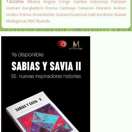
Tanzania
Albania
Angola
Congo
Gambia
Indonesia
Pakistan
Vietnam
Bangladesh
Bosnia
Camboya
Camerún
Emiratos Arabes
Unidos
Eritrea
Groenlandia
Guinea Ecuatorial
Haití
Kurdistan
Kuwait
Madagascar
RDC
Ruanda