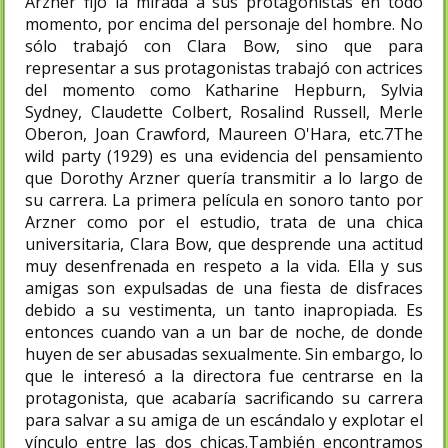
Arzner fijó la mirada a sus protagonistas en todo
momento, por encima del personaje del hombre. No
sólo trabajó con Clara Bow, sino que para
representar a sus protagonistas trabajó con actrices
del momento como Katharine Hepburn, Sylvia
Sydney, Claudette Colbert, Rosalind Russell, Merle
Oberon, Joan Crawford, Maureen O'Hara, etc.7​The
wild party (1929) es una evidencia del pensamiento
que Dorothy Arzner quería transmitir a lo largo de
su carrera. La primera película en sonoro tanto por
Arzner como por el estudio, trata de una chica
universitaria, Clara Bow, que desprende una actitud
muy desenfrenada en respeto a la vida. Ella y sus
amigas son expulsadas de una fiesta de disfraces
debido a su vestimenta, un tanto inapropiada. Es
entonces cuando van a un bar de noche, de donde
huyen de ser abusadas sexualmente. Sin embargo, lo
que le interesó a la directora fue centrarse en la
protagonista, que acabaría sacrificando su carrera
para salvar a su amiga de un escándalo y explotar el
vínculo entre las dos chicas.​También encontramos