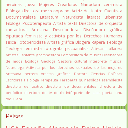
heroínas
Jueza
Mujeres Creadoras
Narradora
ceramista
Bióloga
directora
mezzosoprano
Actriz de teatro
Cuentista
Documentalista
Literatura
Naturalista
literata
urbanista
Filóloga
Psicoterapeuta
Artista textil
Directora de orquesta
cantautora
Artesana
Descubridora
Diseñadora gráfica
diputada
feminista y activista por los Derechos Humanos
Fisica
Fotoperiodista
Artista gráfica
Blogera
Rapera
Teologa
Teóloga feminista
fotografa
psicoanálisis
Artesana alfarera
Artistas
Cantante y compositora
Compositora de música
Diseñadora
de moda
Ecologa
Geologa
Gestora cultural
Interprete musical
Neurologa
Activista por los derechos sexuales de las mujeres
Artesana herrera
Artistas graficas
Doctora Ciencias Políticas
Escritoras
Fisiologa
Terapeuta
Terapeuta quinesóloga
asambleista
directora de teatro.
directora de documentales
directora de
periódico
directora de tv
doula
intérprete de sitar
poeta Innu
toquillera
Paises