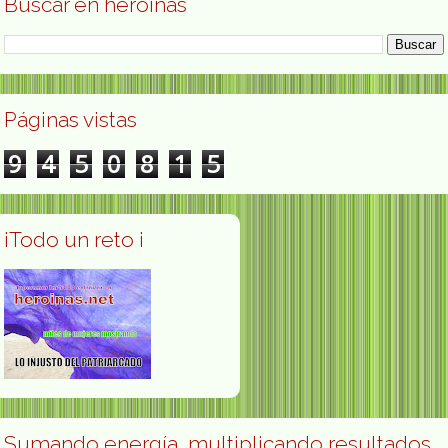
Buscar en heroínas
Páginas vistas
9
4
5
0
8
1
5
¡Todo un reto ¡
Sumando energía, multiplicando resultados