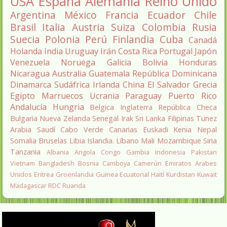
USA
España
Alemania
Reino Unido
Argentina
México
Francia
Ecuador
Chile
Brasil
Italia
Austria
Suiza
Colombia
Rusia
Suecia
Polonia
Perú
Finlandia
Cuba
Canadá
Holanda
India
Uruguay
Irán
Costa Rica
Portugal
Japón
Venezuela
Noruega
Galicia
Bolivia
Honduras
Nicaragua
Australia
Guatemala
República Dominicana
Dinamarca
Sudáfrica
Irlanda
China
El Salvador
Grecia
Egipto
Marruecos
Ucrania
Paraguay
Puerto Rico
Andalucía
Hungria
Belgica
Inglaterra
República Checa
Bulgaria
Nueva Zelanda
Senegal
Irak
Sri Lanka
Filipinas
Tunez
Arabia Saudí
Cabo Verde
Canarias
Euskadi
Kenia
Nepal
Somalia
Bruselas
Libia
Islandia.
Líbano
Mali
Mozambique
Siria
Tanzania
Albania
Angola
Congo
Gambia
Indonesia
Pakistan
Vietnam
Bangladesh
Bosnia
Camboya
Camerún
Emiratos Arabes
Unidos
Eritrea
Groenlandia
Guinea Ecuatorial
Haití
Kurdistan
Kuwait
Madagascar
RDC
Ruanda