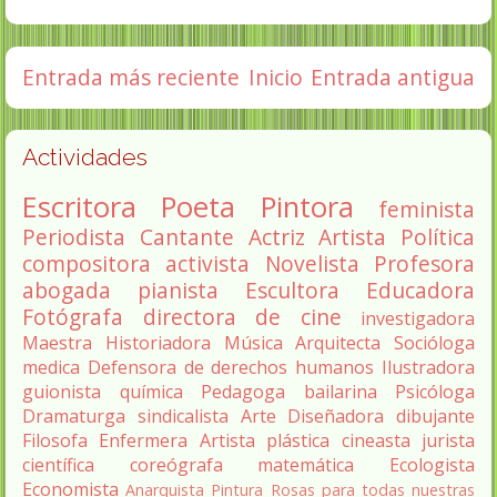
Entrada más reciente
Inicio
Entrada antigua
Actividades
Escritora
Poeta
Pintora
feminista
Periodista
Cantante
Actriz
Artista
Política
compositora
activista
Novelista
Profesora
abogada
pianista
Escultora
Educadora
Fotógrafa
directora de cine
investigadora
Maestra
Historiadora
Música
Arquitecta
Socióloga
medica
Defensora de derechos humanos
Ilustradora
guionista
química
Pedagoga
bailarina
Psicóloga
Dramaturga
sindicalista
Arte
Diseñadora
dibujante
Filosofa
Enfermera
Artista plástica
cineasta
jurista
científica
coreógrafa
matemática
Ecologista
Economista
Anarquista
Pintura
Rosas para todas nuestras