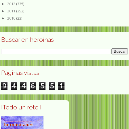
2012
(335)
►
2011
(352)
►
2010
(23)
►
Buscar en heroínas
Páginas vistas
9
4
4
6
5
5
1
¡Todo un reto ¡