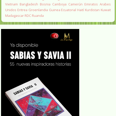
Vietnam
Bangladesh
Bosnia
Camboya
Camerún
Emiratos Arabes
Unidos
Eritrea
Groenlandia
Guinea Ecuatorial
Haití
Kurdistan
Kuwait
Madagascar
RDC
Ruanda