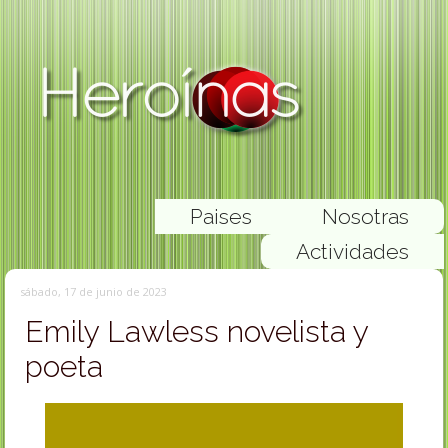
Paises
Nosotras
Actividades
sábado, 17 de junio de 2023
Emily Lawless novelista y
poeta