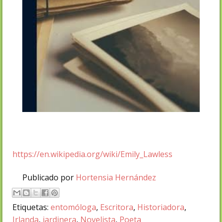
https://en.wikipedia.org/wiki/Emily_Lawless
Publicado por
Hortensia Hernández
Etiquetas:
entomóloga
,
Escritora
,
Historiadora
,
Irlanda
,
jardinera
,
Novelista
,
Poeta