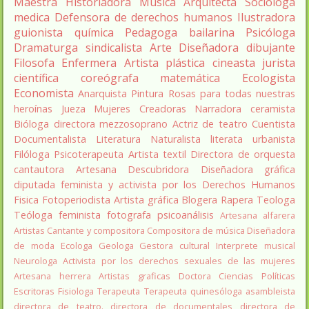
Maestra
Historiadora
Música
Arquitecta
Socióloga
medica
Defensora de derechos humanos
Ilustradora
guionista
química
Pedagoga
bailarina
Psicóloga
Dramaturga
sindicalista
Arte
Diseñadora
dibujante
Filosofa
Enfermera
Artista plástica
cineasta
jurista
científica
coreógrafa
matemática
Ecologista
Economista
Anarquista
Pintura
Rosas para todas nuestras
heroínas
Jueza
Mujeres Creadoras
Narradora
ceramista
Bióloga
directora
mezzosoprano
Actriz de teatro
Cuentista
Documentalista
Literatura
Naturalista
literata
urbanista
Filóloga
Psicoterapeuta
Artista textil
Directora de orquesta
cantautora
Artesana
Descubridora
Diseñadora gráfica
diputada
feminista y activista por los Derechos Humanos
Fisica
Fotoperiodista
Artista gráfica
Blogera
Rapera
Teologa
Teóloga feminista
fotografa
psicoanálisis
Artesana alfarera
Artistas
Cantante y compositora
Compositora de música
Diseñadora
de moda
Ecologa
Geologa
Gestora cultural
Interprete musical
Neurologa
Activista por los derechos sexuales de las mujeres
Artesana herrera
Artistas graficas
Doctora Ciencias Políticas
Escritoras
Fisiologa
Terapeuta
Terapeuta quinesóloga
asambleista
directora de teatro.
directora de documentales
directora de