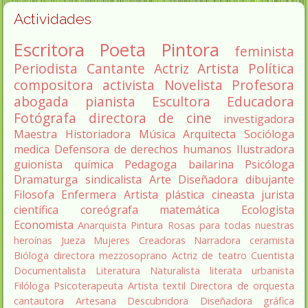
Actividades
Escritora
Poeta
Pintora
feminista
Periodista
Cantante
Actriz
Artista
Política
compositora
activista
Novelista
Profesora
abogada
pianista
Escultora
Educadora
Fotógrafa
directora de cine
investigadora
Maestra
Historiadora
Música
Arquitecta
Socióloga
medica
Defensora de derechos humanos
Ilustradora
guionista
química
Pedagoga
bailarina
Psicóloga
Dramaturga
sindicalista
Arte
Diseñadora
dibujante
Filosofa
Enfermera
Artista plástica
cineasta
jurista
científica
coreógrafa
matemática
Ecologista
Economista
Anarquista
Pintura
Rosas para todas nuestras
heroínas
Jueza
Mujeres Creadoras
Narradora
ceramista
Bióloga
directora
mezzosoprano
Actriz de teatro
Cuentista
Documentalista
Literatura
Naturalista
literata
urbanista
Filóloga
Psicoterapeuta
Artista textil
Directora de orquesta
cantautora
Artesana
Descubridora
Diseñadora gráfica