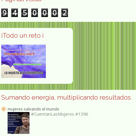
9
4
5
0
0
0
2
¡Todo un reto ¡
Sumando energía, multiplicando resultados
mujeres salvando el mundo
#CuentanLasMujeres #1396