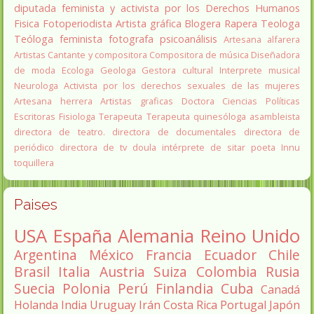
diputada
feminista y activista por los Derechos Humanos
Fisica
Fotoperiodista
Artista gráfica
Blogera
Rapera
Teologa
Teóloga feminista
fotografa
psicoanálisis
Artesana alfarera
Artistas
Cantante y compositora
Compositora de música
Diseñadora
de moda
Ecologa
Geologa
Gestora cultural
Interprete musical
Neurologa
Activista por los derechos sexuales de las mujeres
Artesana herrera
Artistas graficas
Doctora Ciencias Políticas
Escritoras
Fisiologa
Terapeuta
Terapeuta quinesóloga
asambleista
directora de teatro.
directora de documentales
directora de
periódico
directora de tv
doula
intérprete de sitar
poeta Innu
toquillera
Paises
USA
España
Alemania
Reino Unido
Argentina
México
Francia
Ecuador
Chile
Brasil
Italia
Austria
Suiza
Colombia
Rusia
Suecia
Polonia
Perú
Finlandia
Cuba
Canadá
Holanda
India
Uruguay
Irán
Costa Rica
Portugal
Japón