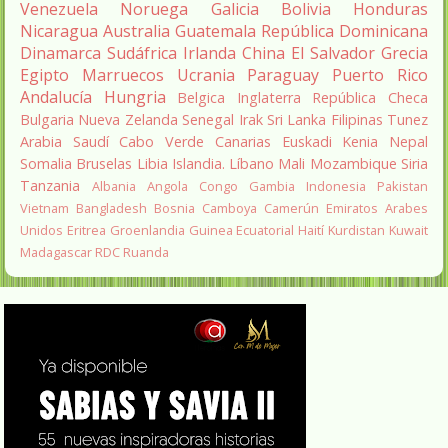
Venezuela
Noruega
Galicia
Bolivia
Honduras
Nicaragua
Australia
Guatemala
República Dominicana
Dinamarca
Sudáfrica
Irlanda
China
El Salvador
Grecia
Egipto
Marruecos
Ucrania
Paraguay
Puerto Rico
Andalucía
Hungria
Belgica
Inglaterra
República Checa
Bulgaria
Nueva Zelanda
Senegal
Irak
Sri Lanka
Filipinas
Tunez
Arabia Saudí
Cabo Verde
Canarias
Euskadi
Kenia
Nepal
Somalia
Bruselas
Libia
Islandia.
Líbano
Mali
Mozambique
Siria
Tanzania
Albania
Angola
Congo
Gambia
Indonesia
Pakistan
Vietnam
Bangladesh
Bosnia
Camboya
Camerún
Emiratos Arabes
Unidos
Eritrea
Groenlandia
Guinea Ecuatorial
Haití
Kurdistan
Kuwait
Madagascar
RDC
Ruanda