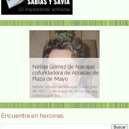
Nélida Gómez de Navajas
Louise Poun
cofundadora de Abuelas de
lingüista y
orro poeta
Plaza de Mayo
deportista
Toledo, 19 de
Nélida Gómez de Navajas (23 de julio
Louise Pound (3
s una poeta de
de 1927 – 2 de mayo de 2012) fue una
de junio de 195
ra...
activista por los...
lingüista y prof
Encuentra en heroínas