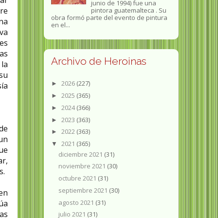
junio de 1994) fue una
bre
pintora guatemalteca . Su
obra formó parte del evento de pintura
na
en el...
va
des
as
Archivo de Heroinas
la
 su
2026
(227)
►
sía
2025
(365)
►
2024
(366)
►
2023
(363)
►
de
2022
(363)
►
 un
2021
(365)
▼
ue
diciembre 2021
(31)
r,
noviembre 2021
(30)
s.
octubre 2021
(31)
septiembre 2021
(30)
 en
agosto 2021
(31)
úa
as
julio 2021
(31)