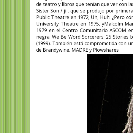
de teatro y libros que tenían que ver con la
Sister Son / ji , que se produjo por prime
Public Theatre en 1972; Uh, Huh: ¿Pero có
University Theatre en 1975, yMalcolm Man
1979 en el Centro Comunitario ASCOM en F
negra: We Be Word Sorcerers: 25 Stories b
(1999). También está comprometida con una
de Brandywine, MADRE y Plowshares.