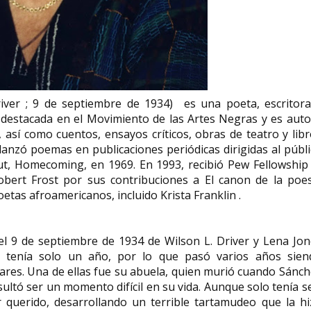
Marie Claire Vella
integrante del Movimiento
Rosario Cabrera
Democrático de Mujeres
mexicana
iver ; 9 de septiembre de 1934) es una poeta, escritora
Marie Claire Vella frente al centro de
Rosario Cabrera Lóp
 destacada en el Movimiento de las Artes Negras y es auto
mayores El Parque./ Julio 2013 Marie
México, 5 de junio de
Claire Vella: veterana...
Yucatán, 30 de diciem
así como cuentos, ensayos críticos, obras de teatro y lib
lanzó poemas en publicaciones periódicas dirigidas al públ
ut, Homecoming, en 1969. En 1993, recibió Pew Fellowship
Robert Frost por sus contribuciones a El canon de la poes
etas afroamericanos, incluido Krista Franklin .
l 9 de septiembre de 1934 de Wilson L. Driver y Lena Jon
 tenía solo un año, por lo que pasó varios años sien
iares. Una de ellas fue su abuela, quien murió cuando Sánc
ultó ser un momento difícil en su vida. Aunque solo tenía s
r querido, desarrollando un terrible tartamudeo que la hi