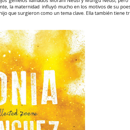
 hijos gemelos llamados Morani Neusi y Mungu Neusi, pero 
nte, la maternidad influyó mucho en los motivos de su poe
hijo que surgieron como un tema clave. Ella también tiene t