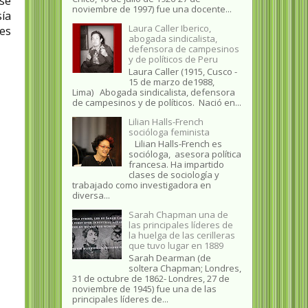
se
noviembre de 1997) fue una docente...
sía
Laura Caller Iberico,
res
abogada sindicalista,
defensora de campesinos
y de políticos de Peru
Laura Caller (1915, Cusco -
15 de marzo de1988,
Lima) Abogada sindicalista, defensora
de campesinos y de políticos. Nació en...
Lilian Halls-French
socióloga feminista
Lilian Halls-French es
socióloga, asesora política
francesa. Ha impartido
clases de sociología y
trabajado como investigadora en
diversa...
Sarah Chapman una de
las principales líderes de
la huelga de las cerilleras
que tuvo lugar en 1889
Sarah Dearman (de
soltera Chapman; Londres,
31 de octubre de 1862​- Londres, 27 de
noviembre de 1945)​ fue una de las
principales líderes de...