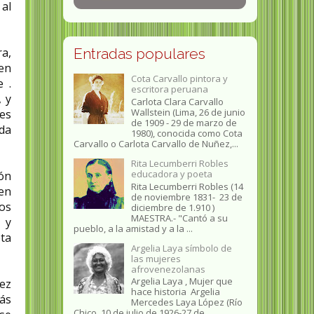
al
ra,
Entradas populares
 en
Cota Carvallo pintora y
 .
escritora peruana
, y
Carlota Clara Carvallo
Wallstein (Lima, 26 de junio
es
de 1909 - 29 de marzo de
da
1980), conocida como Cota
Carvallo o Carlota Carvallo de Nuñez,...
Rita Lecumberri Robles
educadora y poeta
ión
Rita Lecumberri Robles (14
 en
de noviembre 1831- 23 de
os
diciembre de 1.910 )
MAESTRA.- "Cantó a su
 y
pueblo, a la amistad y a la ...
eta
Argelia Laya símbolo de
las mujeres
afrovenezolanas
Argelia Laya , Mujer que
ez
hace historia Argelia
Más
Mercedes Laya López (Río
Chico, 10 de julio de 1926-27 de