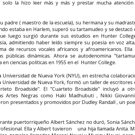
o solo la hizo leer más y más y prestar mucha atención 
u padre ( maestro de la escuela), su hermana y su madrast
ando estaba en Harlem, superó su tartamudeo y se destacó
que luego surgió durante sus estudios en Hunter College
ía, admitiendo haber leído siempre su poesía en voz alta
ma de recursos vocales africanos y afroamericanos. Ella 
as públicas dinámicas. Ahora se autodenomina "tartamu
en ciencias políticas en 1955 en el Hunter College.
a Universidad de Nueva York (NYU), en estrecha colaborac
 Universidad de Nueva York, formó un taller de escritores
rteto Broadside". El "Cuarteto Broadside" incluyó a otr
las Artes Negras como Haki Madhubuti , Nikki Giovanni
ueron presentados y promovidos por Dudley Randall , un po
rante puertorriqueño Albert Sánchez no duró, Sonia Sánch
fesional. Ella y Albert tuvieron una hija llamada Anita. 