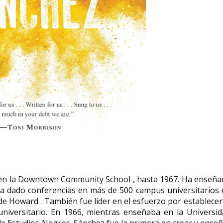
en la Downtown Community School , hasta 1967. Ha enseña
a dado conferencias en más de 500 campus universitarios 
 de Howard . También fue líder en el esfuerzo por establecer
 universitario. En 1966, mientras enseñaba en la Universi
 de Estudios Negros. Sánchez fue la primera en crear y ense