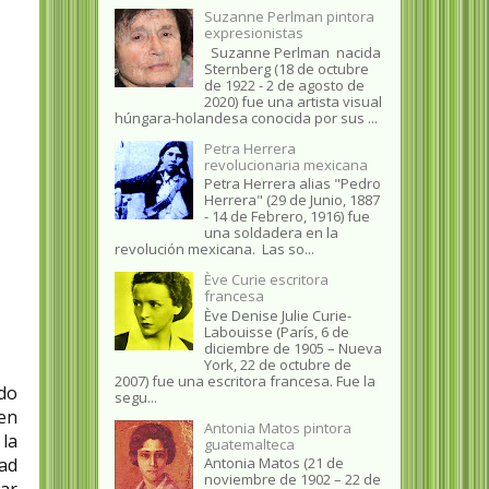
Suzanne Perlman pintora
expresionistas
Suzanne Perlman nacida
Sternberg (18 de octubre
de 1922 - 2 de agosto de
2020) fue una artista visual
húngara-holandesa conocida por sus ...
Petra Herrera
revolucionaria mexicana
Petra Herrera alias "Pedro
Herrera" (29 de Junio, 1887
- 14 de Febrero, 1916) fue
una soldadera en la
revolución mexicana. Las so...
Ève Curie escritora
francesa
Ève Denise Julie Curie-
Labouisse (París, 6 de
diciembre de 1905 – Nueva
York, 22 de octubre de
2007) fue una escritora francesa. Fue la
do
segu...
en
Antonia Matos pintora
 la
guatemalteca
dad
Antonia Matos (21 de
noviembre de 1902 – 22 de
ñar