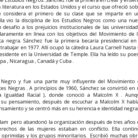
 literatura en los Estados Unidos y el curso que ofreció so
e considera el primero de su clase que se imparte en u
la vio la disciplina de los Estudios Negros como una nue
 desafío a los prejuicios institucionales de las universida
laramente en línea con los objetivos del Movimiento de l
a negra. Sánchez fue la primera becaria presidencial en 
abajar en 1977. Allí ocupó la cátedra Laura Carnell hasta
esidente en la Universidad de Temple. Ella ha leído su poe
ropa , Nicaragua , Canadá y Cuba .
 Negro y fue una parte muy influyente del Movimiento 
tes Negras . A principios de 1960, Sánchez se convirtió en
 Igualdad Racial ), donde conoció a Malcolm X . Aunq
n su pensamiento, después de escuchar a Malcolm X habla
nsamiento y se centró más en su herencia e identidad negra
Islam pero abandonó la organización después de tres años
echos de las mujeres estaban en conflicto. Ella contin
 oprimidas y los grupos minoritarios. Escribió muchas obr