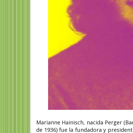
Haleh Afshar feminis
musulmana e iraní
Haleh Afshar, ( 21 de mayo
- 12 de mayo de 2022) fue 
profesora...
Marianne Hainisch, nacida Perger (Ba
de 1936) fue la fundadora y presiden