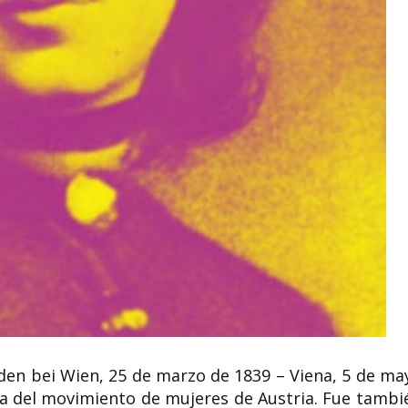
Marga Meusel 
valientemente 
ta
Lallie Charles fotógrafa
perseguidos ra
irlandesa
privados de su
 de 1944
Lallie Charles, nacida Charlotte
Margarete "Marga" M
una una
Elizabeth Martin (1869- 5 de abril de
mayo de 1897, Falken
1919) fue una...
de mayo de 1953, ...
den bei Wien, 25 de marzo de 1839 – Viena, 5 de ma
ta del movimiento de mujeres de Austria. Fue tambi