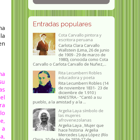
Entradas populares
na
la
Cota Carvallo pintora y
escritora peruana
en
Carlota Clara Carvallo
Wallstein (Lima, 26 de junio
de 1909 - 29 de marzo de
1980), conocida como Cota
Carvallo o Carlota Carvallo de Nuñez,...
Rita Lecumberri Robles
na
educadora y poeta
su
Rita Lecumberri Robles (14
de noviembre 1831- 23 de
as
diciembre de 1.910 )
el
MAESTRA.- "Cantó a su
pueblo, a la amistad y a la ...
ra
Argelia Laya símbolo de
lo
las mujeres
e,
afrovenezolanas
Argelia Laya , Mujer que
 a
hace historia Argelia
Mercedes Laya López (Río
a,
Chico, 10 de julio de 1926-27 de