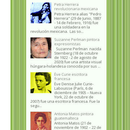
Petra Herrera
revolucionaria mexicana
Petra Herrera alias "Pedro
Herrera" (29 de Junio, 1887
- 14 de Febrero, 1916) fue
una soldadera en la
revolución mexicana. Las so...
Suzanne Perlman pintora
expresionistas
Suzanne Perlman nacida
Sternberg (18 de octubre
de 1922 - 2 de agosto de
2020) fue una artista visual
húngara-holandesa conocida por sus ...
Ève Curie escritora
francesa
Ève Denise Julie Curie-
Labouisse (París, 6 de
diciembre de 1905 – Nueva
York, 22 de octubre de
2007) fue una escritora francesa. Fue la
segu...
Antonia Matos pintora
guatemalteca
Antonia Matos (21 de
noviembre de 1902 – 22 de