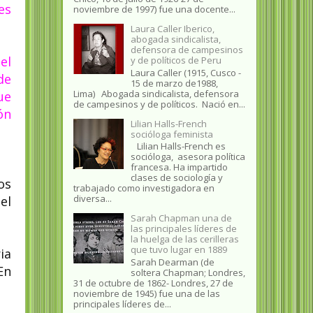
es
noviembre de 1997) fue una docente...
Laura Caller Iberico,
abogada sindicalista,
defensora de campesinos
el
y de políticos de Peru
Laura Caller (1915, Cusco -
de
15 de marzo de1988,
Lima) Abogada sindicalista, defensora
ue
de campesinos y de políticos. Nació en...
ón
Lilian Halls-French
socióloga feminista
Lilian Halls-French es
socióloga, asesora política
francesa. Ha impartido
clases de sociología y
os
trabajado como investigadora en
diversa...
el
Sarah Chapman una de
las principales líderes de
la huelga de las cerilleras
que tuvo lugar en 1889
ia
Sarah Dearman (de
En
soltera Chapman; Londres,
31 de octubre de 1862​- Londres, 27 de
noviembre de 1945)​ fue una de las
principales líderes de...