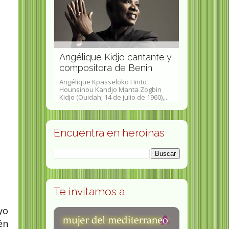
defendió
a los
cialmente y
Angélique Kidjo cantante y
Caroline H
s derechos
compositora de Benin
escritora f
eusel (26 de
Angélique Kpasseloko Hinto
Caroline Wells
berg OS, - 16
Hounsinou Kandjo Manta Zogbin
(Boston, Massa
Kidjo (Ouidah; 14 de julio de 1960),...
de 1822 -17 de.
Encuentra en heroínas
Te invitamos a
yo
én