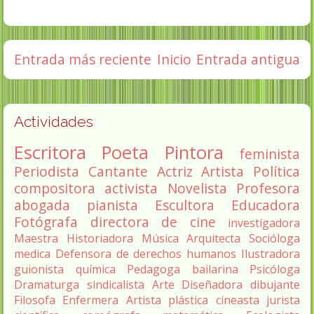
Entrada más reciente
Inicio
Entrada antigua
Actividades
Escritora
Poeta
Pintora
feminista
Periodista
Cantante
Actriz
Artista
Política
compositora
activista
Novelista
Profesora
abogada
pianista
Escultora
Educadora
Fotógrafa
directora de cine
investigadora
Maestra
Historiadora
Música
Arquitecta
Socióloga
medica
Defensora de derechos humanos
Ilustradora
guionista
química
Pedagoga
bailarina
Psicóloga
Dramaturga
sindicalista
Arte
Diseñadora
dibujante
Filosofa
Enfermera
Artista plástica
cineasta
jurista