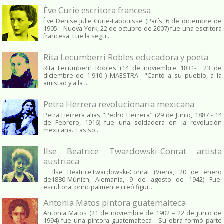
Ève Curie escritora francesa
Ève Denise Julie Curie-Labouisse (París, 6 de diciembre de
1905 – Nueva York, 22 de octubre de 2007) fue una escritora
francesa. Fue la segu...
Rita Lecumberri Robles educadora y poeta
Rita Lecumberri Robles (14 de noviembre 1831- 23 de
diciembre de 1.910 ) MAESTRA.- "Cantó a su pueblo, a la
amistad y a la ...
Petra Herrera revolucionaria mexicana
Petra Herrera alias "Pedro Herrera" (29 de Junio, 1887 - 14
de Febrero, 1916) fue una soldadera en la revolución
mexicana. Las so...
Ilse Beatrice Twardowski-Conrat artista
austriaca
Ilse BeatriceTwardowski-Conrat (Viena, 20 de enero
de1880-Múnich, Alemania, 9 de agosto de 1942) Fue
escultora, principalmente creó figur...
Antonia Matos pintora guatemalteca
Antonia Matos (21 de noviembre de 1902 – 22 de junio de
1994) fue una pintora guatemalteca . Su obra formó parte