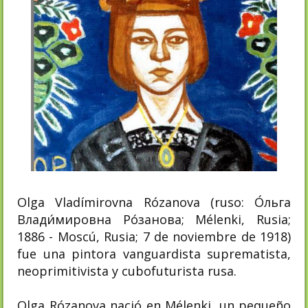
Olga Vladímirovna Rózanova (ruso: О́льга
Влади́мировна Ро́занова; Mélenki, Rusia;
1886 - Moscú, Rusia; 7 de noviembre de 1918)
fue una pintora vanguardista suprematista,
neoprimitivista y cubofuturista rusa.
Olga Rózanova nació en Mélenki, un pequeño