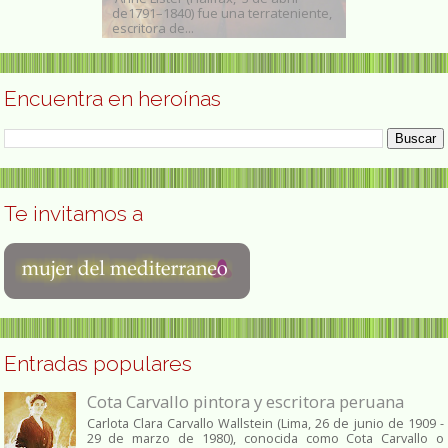
 (New Rochelle,
de1791–1840) fue una terrateniente,
comunitaria y 
ma, 26 de...
escritora de...
ambiente origin
Encuentra en heroínas
Te invitamos a
Entradas populares
Cota Carvallo pintora y escritora peruana
Carlota Clara Carvallo Wallstein (Lima, 26 de junio de 1909 -
29 de marzo de 1980), conocida como Cota Carvallo o