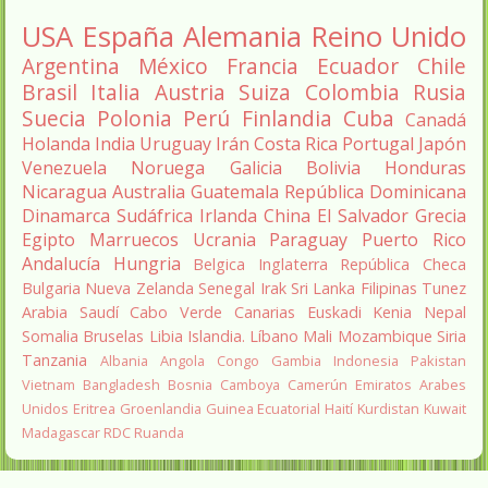
USA
España
Alemania
Reino Unido
Argentina
México
Francia
Ecuador
Chile
Brasil
Italia
Austria
Suiza
Colombia
Rusia
Suecia
Polonia
Perú
Finlandia
Cuba
Canadá
Holanda
India
Uruguay
Irán
Costa Rica
Portugal
Japón
Venezuela
Noruega
Galicia
Bolivia
Honduras
Nicaragua
Australia
Guatemala
República Dominicana
Dinamarca
Sudáfrica
Irlanda
China
El Salvador
Grecia
Egipto
Marruecos
Ucrania
Paraguay
Puerto Rico
Andalucía
Hungria
Belgica
Inglaterra
República Checa
Bulgaria
Nueva Zelanda
Senegal
Irak
Sri Lanka
Filipinas
Tunez
Arabia Saudí
Cabo Verde
Canarias
Euskadi
Kenia
Nepal
Somalia
Bruselas
Libia
Islandia.
Líbano
Mali
Mozambique
Siria
Tanzania
Albania
Angola
Congo
Gambia
Indonesia
Pakistan
Vietnam
Bangladesh
Bosnia
Camboya
Camerún
Emiratos Arabes
Unidos
Eritrea
Groenlandia
Guinea Ecuatorial
Haití
Kurdistan
Kuwait
Madagascar
RDC
Ruanda