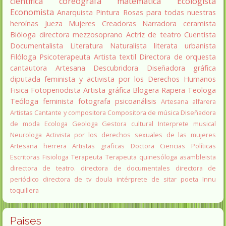
científica
coreógrafa
matemática
Ecologista
Economista
Anarquista
Pintura
Rosas para todas nuestras
heroínas
Jueza
Mujeres Creadoras
Narradora
ceramista
Bióloga
directora
mezzosoprano
Actriz de teatro
Cuentista
Documentalista
Literatura
Naturalista
literata
urbanista
Filóloga
Psicoterapeuta
Artista textil
Directora de orquesta
cantautora
Artesana
Descubridora
Diseñadora gráfica
diputada
feminista y activista por los Derechos Humanos
Fisica
Fotoperiodista
Artista gráfica
Blogera
Rapera
Teologa
Teóloga feminista
fotografa
psicoanálisis
Artesana alfarera
Artistas
Cantante y compositora
Compositora de música
Diseñadora
de moda
Ecologa
Geologa
Gestora cultural
Interprete musical
Neurologa
Activista por los derechos sexuales de las mujeres
Artesana herrera
Artistas graficas
Doctora Ciencias Políticas
Escritoras
Fisiologa
Terapeuta
Terapeuta quinesóloga
asambleista
directora de teatro.
directora de documentales
directora de
periódico
directora de tv
doula
intérprete de sitar
poeta Innu
toquillera
Paises