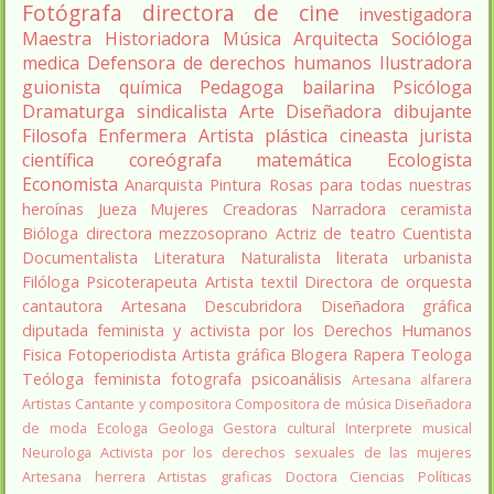
Fotógrafa
directora de cine
investigadora
Maestra
Historiadora
Música
Arquitecta
Socióloga
medica
Defensora de derechos humanos
Ilustradora
guionista
química
Pedagoga
bailarina
Psicóloga
Dramaturga
sindicalista
Arte
Diseñadora
dibujante
Filosofa
Enfermera
Artista plástica
cineasta
jurista
científica
coreógrafa
matemática
Ecologista
Economista
Anarquista
Pintura
Rosas para todas nuestras
heroínas
Jueza
Mujeres Creadoras
Narradora
ceramista
Bióloga
directora
mezzosoprano
Actriz de teatro
Cuentista
Documentalista
Literatura
Naturalista
literata
urbanista
Filóloga
Psicoterapeuta
Artista textil
Directora de orquesta
cantautora
Artesana
Descubridora
Diseñadora gráfica
diputada
feminista y activista por los Derechos Humanos
Fisica
Fotoperiodista
Artista gráfica
Blogera
Rapera
Teologa
Teóloga feminista
fotografa
psicoanálisis
Artesana alfarera
Artistas
Cantante y compositora
Compositora de música
Diseñadora
de moda
Ecologa
Geologa
Gestora cultural
Interprete musical
Neurologa
Activista por los derechos sexuales de las mujeres
Artesana herrera
Artistas graficas
Doctora Ciencias Políticas