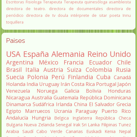
Escritoras
Fisiologa
Terapeuta
Terapeuta quinesóloga
asambleista
directora de teatro.
directora de documentales
directora de
periódico
directora de tv
doula
intérprete de sitar
poeta Innu
toquillera
Paises
USA
España
Alemania
Reino Unido
Argentina
México
Francia
Ecuador
Chile
Brasil
Italia
Austria
Suiza
Colombia
Rusia
Suecia
Polonia
Perú
Finlandia
Cuba
Canadá
Holanda
India
Uruguay
Irán
Costa Rica
Portugal
Japón
Venezuela
Noruega
Galicia
Bolivia
Honduras
Nicaragua
Australia
Guatemala
República Dominicana
Dinamarca
Sudáfrica
Irlanda
China
El Salvador
Grecia
Egipto
Marruecos
Ucrania
Paraguay
Puerto Rico
Andalucía
Hungria
Belgica
Inglaterra
República Checa
Bulgaria
Nueva Zelanda
Senegal
Irak
Sri Lanka
Filipinas
Tunez
Arabia Saudí
Cabo Verde
Canarias
Euskadi
Kenia
Nepal