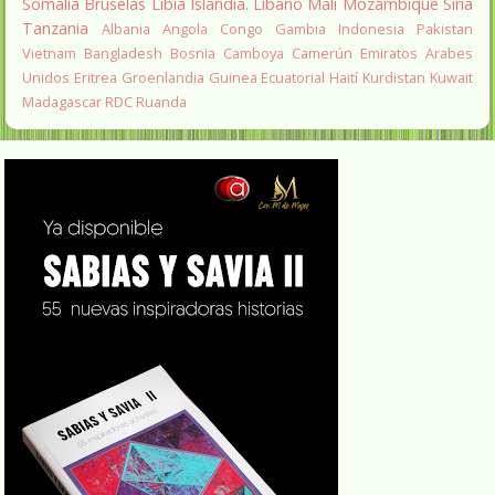
Somalia
Bruselas
Libia
Islandia.
Líbano
Mali
Mozambique
Siria
Tanzania
Albania
Angola
Congo
Gambia
Indonesia
Pakistan
Vietnam
Bangladesh
Bosnia
Camboya
Camerún
Emiratos Arabes
Unidos
Eritrea
Groenlandia
Guinea Ecuatorial
Haití
Kurdistan
Kuwait
Madagascar
RDC
Ruanda