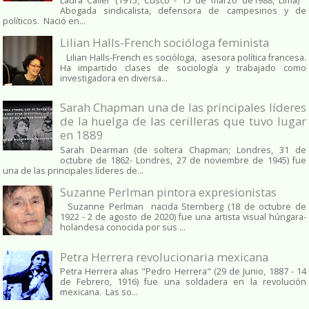
Laura Caller (1915, Cusco - 15 de marzo de1988, Lima)
Abogada sindicalista, defensora de campesinos y de
políticos. Nació en...
Lilian Halls-French socióloga feminista
Lilian Halls-French es socióloga, asesora política francesa.
Ha impartido clases de sociología y trabajado como
investigadora en diversa...
Sarah Chapman una de las principales líderes
de la huelga de las cerilleras que tuvo lugar
en 1889
Sarah Dearman (de soltera Chapman; Londres, 31 de
octubre de 1862​- Londres, 27 de noviembre de 1945)​ fue
una de las principales líderes de...
Suzanne Perlman pintora expresionistas
Suzanne Perlman nacida Sternberg (18 de octubre de
1922 - 2 de agosto de 2020) fue una artista visual húngara-
holandesa conocida por sus ...
Petra Herrera revolucionaria mexicana
Petra Herrera alias "Pedro Herrera" (29 de Junio, 1887 - 14
de Febrero, 1916) fue una soldadera en la revolución
mexicana. Las so...