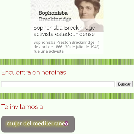
, "La Madre
y la mejor
Ana Blandi
nina de
Sophonisba Breckinridge
Princesa de
os
activista estadounidense
Letras
ién conocida
Sophonisba Preston Breckinridge ( 1
Ana Blandiana 
Tharpe (Cotton
de abril de 1866 - 30 de julio de 1948)
Valeria Coman;
 marzo de...
fue una activista...
marzo 1942) es 
Encuentra en heroínas
Te invitamos a