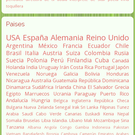
toquillera
Paises
USA
España
Alemania
Reino Unido
Argentina
México
Francia
Ecuador
Chile
Brasil
Italia
Austria
Suiza
Colombia
Rusia
Suecia
Polonia
Perú
Finlandia
Cuba
Canadá
Holanda
India
Uruguay
Irán
Costa Rica
Portugal
Japón
Venezuela
Noruega
Galicia
Bolivia
Honduras
Nicaragua
Australia
Guatemala
República Dominicana
Dinamarca
Sudáfrica
Irlanda
China
El Salvador
Grecia
Egipto
Marruecos
Ucrania
Paraguay
Puerto Rico
Andalucía
Hungria
Belgica
Inglaterra
República Checa
Bulgaria
Nueva Zelanda
Senegal
Irak
Sri Lanka
Filipinas
Tunez
Arabia Saudí
Cabo Verde
Canarias
Euskadi
Kenia
Nepal
Somalia
Bruselas
Libia
Islandia.
Líbano
Mali
Mozambique
Siria
Tanzania
Albania
Angola
Congo
Gambia
Indonesia
Pakistan
Vietnam
Bangladesh
Bosnia
Camboya
Camerún
Emiratos Arabes