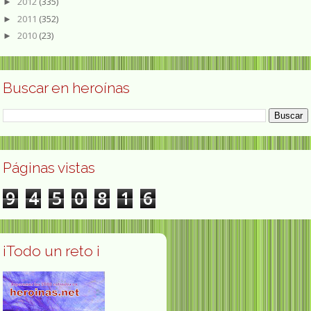
2012
(335)
►
2011
(352)
►
2010
(23)
►
Buscar en heroínas
Páginas vistas
9
4
5
0
8
1
6
¡Todo un reto ¡