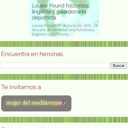
Louise Pound folclorista,
 Nozal
lingüista y galardonada
Ilse Beatr
ola
deportista
Conrat arti
 (Santa Cristina
Louise Pound (30 de junio de 1872 - 28
Ilse BeatriceT
ra, 28 de abril
de junio de 1958) fue una folclorista,
(Viena, 20 de 
lingüista y profesora...
Alemania, 9 de 
Encuentra en heroínas
Te invitamos a