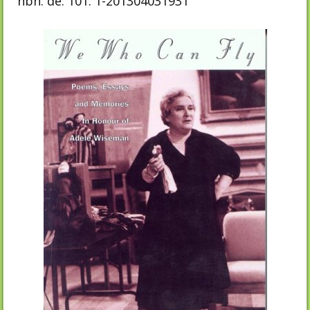
nbn: de: 101: 1-201304031931