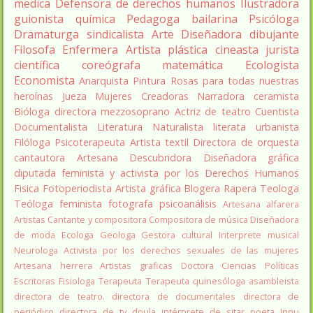
medica
Defensora de derechos humanos
Ilustradora
guionista
química
Pedagoga
bailarina
Psicóloga
Dramaturga
sindicalista
Arte
Diseñadora
dibujante
Filosofa
Enfermera
Artista plástica
cineasta
jurista
científica
coreógrafa
matemática
Ecologista
Economista
Anarquista
Pintura
Rosas para todas nuestras
heroínas
Jueza
Mujeres Creadoras
Narradora
ceramista
Bióloga
directora
mezzosoprano
Actriz de teatro
Cuentista
Documentalista
Literatura
Naturalista
literata
urbanista
Filóloga
Psicoterapeuta
Artista textil
Directora de orquesta
cantautora
Artesana
Descubridora
Diseñadora gráfica
diputada
feminista y activista por los Derechos Humanos
Fisica
Fotoperiodista
Artista gráfica
Blogera
Rapera
Teologa
Teóloga feminista
fotografa
psicoanálisis
Artesana alfarera
Artistas
Cantante y compositora
Compositora de música
Diseñadora
de moda
Ecologa
Geologa
Gestora cultural
Interprete musical
Neurologa
Activista por los derechos sexuales de las mujeres
Artesana herrera
Artistas graficas
Doctora Ciencias Políticas
Escritoras
Fisiologa
Terapeuta
Terapeuta quinesóloga
asambleista
directora de teatro.
directora de documentales
directora de
periódico
directora de tv
doula
intérprete de sitar
poeta Innu