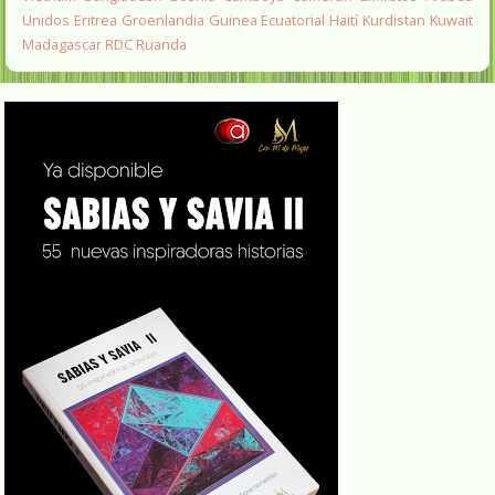
Unidos
Eritrea
Groenlandia
Guinea Ecuatorial
Haití
Kurdistan
Kuwait
Madagascar
RDC
Ruanda