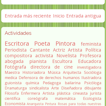
Entrada más reciente
Inicio
Entrada antigua
Actividades
Escritora
Poeta
Pintora
feminista
Periodista
Cantante
Actriz
Artista
Política
compositora
activista
Novelista
Profesora
abogada
pianista
Escultora
Educadora
Fotógrafa
directora de cine
investigadora
Maestra
Historiadora
Música
Arquitecta
Socióloga
medica
Defensora de derechos humanos
Ilustradora
guionista
química
Pedagoga
bailarina
Psicóloga
Dramaturga
sindicalista
Arte
Diseñadora
dibujante
Filosofa
Enfermera
Artista plástica
cineasta
jurista
científica
coreógrafa
matemática
Ecologista
Economista
Anarquista
Pintura
Rosas para todas nuestras