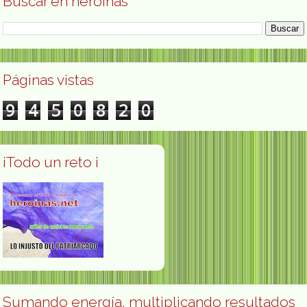
Buscar en heroínas
Páginas vistas
9
4
5
0
8
2
0
¡Todo un reto ¡
Sumando energía, multiplicando resultados