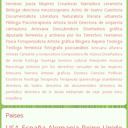
heroínas
Jueza
Mujeres Creadoras
Narradora
ceramista
Bióloga
directora
mezzosoprano
Actriz de teatro
Cuentista
Documentalista
Literatura
Naturalista
literata
urbanista
Filóloga
Psicoterapeuta
Artista textil
Directora de orquesta
cantautora
Artesana
Descubridora
Diseñadora gráfica
diputada
feminista y activista por los Derechos Humanos
Fisica
Fotoperiodista
Artista gráfica
Blogera
Rapera
Teologa
Teóloga feminista
fotografa
psicoanálisis
Artesana alfarera
Artistas
Cantante y compositora
Compositora de música
Diseñadora
de moda
Ecologa
Geologa
Gestora cultural
Interprete musical
Neurologa
Activista por los derechos sexuales de las mujeres
Artesana herrera
Artistas graficas
Doctora Ciencias Políticas
Escritoras
Fisiologa
Terapeuta
Terapeuta quinesóloga
asambleista
directora de teatro.
directora de documentales
directora de
periódico
directora de tv
doula
intérprete de sitar
poeta Innu
toquillera
Paises
USA
España
Alemania
Reino Unido