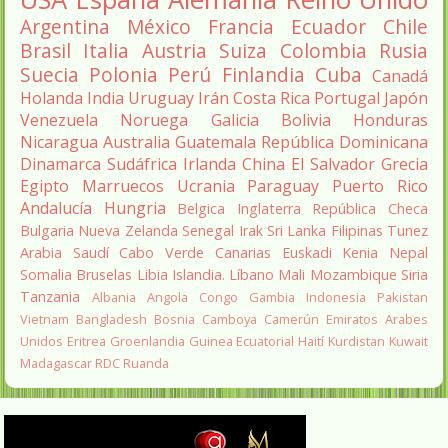
Argentina
México
Francia
Ecuador
Chile
Brasil
Italia
Austria
Suiza
Colombia
Rusia
Suecia
Polonia
Perú
Finlandia
Cuba
Canadá
Holanda
India
Uruguay
Irán
Costa Rica
Portugal
Japón
Venezuela
Noruega
Galicia
Bolivia
Honduras
Nicaragua
Australia
Guatemala
República Dominicana
Dinamarca
Sudáfrica
Irlanda
China
El Salvador
Grecia
Egipto
Marruecos
Ucrania
Paraguay
Puerto Rico
Andalucía
Hungria
Belgica
Inglaterra
República Checa
Bulgaria
Nueva Zelanda
Senegal
Irak
Sri Lanka
Filipinas
Tunez
Arabia Saudí
Cabo Verde
Canarias
Euskadi
Kenia
Nepal
Somalia
Bruselas
Libia
Islandia.
Líbano
Mali
Mozambique
Siria
Tanzania
Albania
Angola
Congo
Gambia
Indonesia
Pakistan
Vietnam
Bangladesh
Bosnia
Camboya
Camerún
Emiratos Arabes
Unidos
Eritrea
Groenlandia
Guinea Ecuatorial
Haití
Kurdistan
Kuwait
Madagascar
RDC
Ruanda