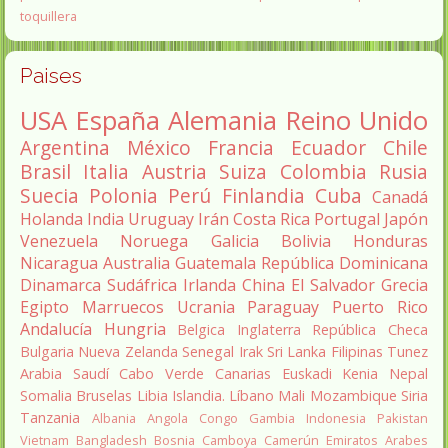
toquillera
Paises
USA
España
Alemania
Reino Unido
Argentina
México
Francia
Ecuador
Chile
Brasil
Italia
Austria
Suiza
Colombia
Rusia
Suecia
Polonia
Perú
Finlandia
Cuba
Canadá
Holanda
India
Uruguay
Irán
Costa Rica
Portugal
Japón
Venezuela
Noruega
Galicia
Bolivia
Honduras
Nicaragua
Australia
Guatemala
República Dominicana
Dinamarca
Sudáfrica
Irlanda
China
El Salvador
Grecia
Egipto
Marruecos
Ucrania
Paraguay
Puerto Rico
Andalucía
Hungria
Belgica
Inglaterra
República Checa
Bulgaria
Nueva Zelanda
Senegal
Irak
Sri Lanka
Filipinas
Tunez
Arabia Saudí
Cabo Verde
Canarias
Euskadi
Kenia
Nepal
Somalia
Bruselas
Libia
Islandia.
Líbano
Mali
Mozambique
Siria
Tanzania
Albania
Angola
Congo
Gambia
Indonesia
Pakistan
Vietnam
Bangladesh
Bosnia
Camboya
Camerún
Emiratos Arabes