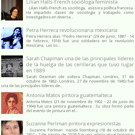
Lilian Halls-French socióloga feminista
Lilian Halls-French es socióloga, asesora política francesa.
Ha impartido clases de sociología y trabajado como
investigadora en diversa...
Petra Herrera revolucionaria mexicana
Petra Herrera alias "Pedro Herrera" (29 de Junio, 1887 - 14
de Febrero, 1916) fue una soldadera en la revolución
mexicana. Las so...
Sarah Chapman una de las principales líderes
de la huelga de las cerilleras que tuvo lugar
en 1889
Sarah Dearman (de soltera Chapman; Londres, 31 de
octubre de 1862​- Londres, 27 de noviembre de 1945)​ fue
una de las principales líderes de...
Antonia Matos pintora guatemalteca
Antonia Matos (21 de noviembre de 1902 – 22 de junio de
1994) fue una pintora guatemalteca . Su obra formó parte
del evento de pintura en el...
Suzanne Perlman pintora expresionistas
Suzanne Perlman nacida Sternberg (18 de octubre de
1922 - 2 de agosto de 2020) fue una artista visual húngara-