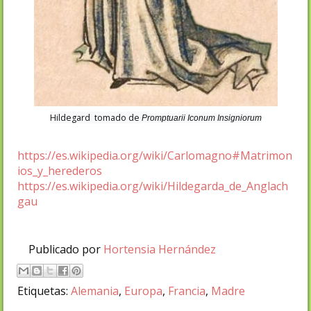
Hildegard tomado de
Promptuarii Iconum Insigniorum
https://es.wikipedia.org/wiki/Carlomagno#Matrimon
ios_y_herederos
https://es.wikipedia.org/wiki/Hildegarda_de_Anglach
gau
Publicado por
Hortensia Hernández
Etiquetas:
Alemania
,
Europa
,
Francia
,
Madre