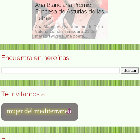
Ana Blandiana Premio
Soledad Mu
to escritora
Princesa de Asturias de las
feminista, 
Letras
política es
o (よしもと ばなな
Ana Blandiana (seudónimo de Otilia
Soledad Murill
kio),
Valeria Coman; Timișoara, 25 de
21 de abril de 
o Yoshimoto...
marzo 1942) es una poeta,...
feminista, inve
Encuentra en heroínas
Te invitamos a