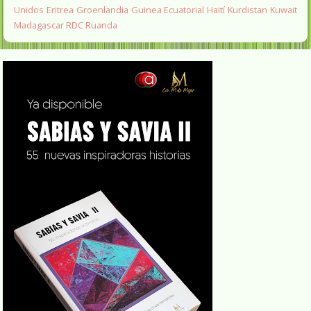
Unidos
Eritrea
Groenlandia
Guinea Ecuatorial
Haití
Kurdistan
Kuwait
Madagascar
RDC
Ruanda