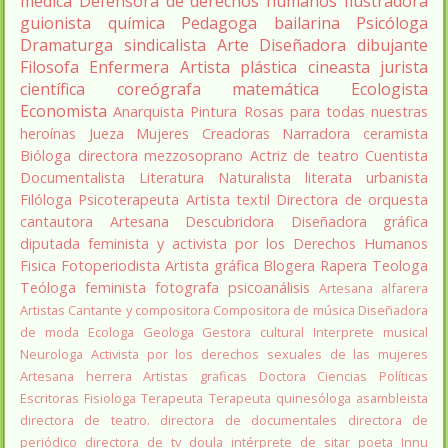
medica
Defensora de derechos humanos
Ilustradora
guionista
química
Pedagoga
bailarina
Psicóloga
Dramaturga
sindicalista
Arte
Diseñadora
dibujante
Filosofa
Enfermera
Artista plástica
cineasta
jurista
científica
coreógrafa
matemática
Ecologista
Economista
Anarquista
Pintura
Rosas para todas nuestras
heroínas
Jueza
Mujeres Creadoras
Narradora
ceramista
Bióloga
directora
mezzosoprano
Actriz de teatro
Cuentista
Documentalista
Literatura
Naturalista
literata
urbanista
Filóloga
Psicoterapeuta
Artista textil
Directora de orquesta
cantautora
Artesana
Descubridora
Diseñadora gráfica
diputada
feminista y activista por los Derechos Humanos
Fisica
Fotoperiodista
Artista gráfica
Blogera
Rapera
Teologa
Teóloga feminista
fotografa
psicoanálisis
Artesana alfarera
Artistas
Cantante y compositora
Compositora de música
Diseñadora
de moda
Ecologa
Geologa
Gestora cultural
Interprete musical
Neurologa
Activista por los derechos sexuales de las mujeres
Artesana herrera
Artistas graficas
Doctora Ciencias Políticas
Escritoras
Fisiologa
Terapeuta
Terapeuta quinesóloga
asambleista
directora de teatro.
directora de documentales
directora de
periódico
directora de tv
doula
intérprete de sitar
poeta Innu