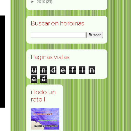
2010
(23)
►
Buscar en heroínas
Páginas vistas
u
n
d
e
f
i
n
e
d
¡Todo un
reto ¡