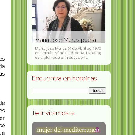
la
 Movimiento
Pura Vázq
e Mujeres
María José Mures poeta
gallega
ente al centro de
María José Mures (4 de Abril de 1970
Carmen Pura V
Julio 2013 Marie
en Fernán Núñez, Córdoba, España)
(Orense, 31 de
...
es diplomada en Educación...
25 de julio de 
es
da
as
Encuentra en heroínas
de
es
Te invitamos a
er
se
ue