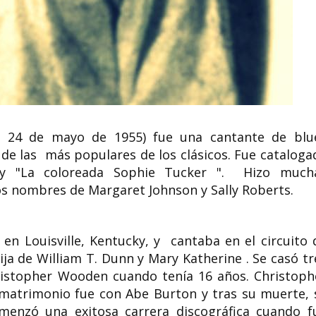
Te esperamos hoy (11 de
junio) en la Feria del Libro
Marie Claire Vel
de Madrid de 17 a 18
integrante del
horas. Caseta 337
Democrático d
En este segundo libro de SABIAS Y
Marie Claire Vella fr
SAVIA seguimos conociendo
mayores El Parque./ 
comprometidas activistas por un...
Claire Vella: veterana
- 24 de mayo de 1955) fue una cantante de blu
e las más populares de los clásicos. Fue cataloga
 "La coloreada Sophie Tucker ". Hizo much
los nombres de Margaret Johnson y Sally Roberts.
 Louisville, Kentucky, y cantaba en el circuito 
ja de William T. Dunn y Mary Katherine . Se casó tr
ristopher Wooden cuando tenía 16 años. Christoph
atrimonio fue con Abe Burton y tras su muerte, 
menzó una exitosa carrera discográfica cuando f