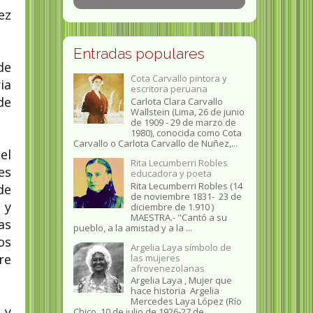
ez
Entradas populares
de
Cota Carvallo pintora y
ia
escritora peruana
de
Carlota Clara Carvallo
Wallstein (Lima, 26 de junio
de 1909 - 29 de marzo de
1980), conocida como Cota
Carvallo o Carlota Carvallo de Nuñez,...
el
Rita Lecumberri Robles
es
educadora y poeta
Rita Lecumberri Robles (14
de
de noviembre 1831- 23 de
 y
diciembre de 1.910 )
MAESTRA.- "Cantó a su
as
pueblo, a la amistad y a la ...
os
Argelia Laya símbolo de
re
las mujeres
afrovenezolanas
Argelia Laya , Mujer que
hace historia Argelia
Mercedes Laya López (Río
 y
Chico, 10 de julio de 1926-27 de