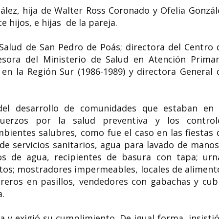
ález, hija de Walter Ross Coronado y Ofelia Gonzál
e hijos, e hijas de la pareja.
 Salud de San Pedro de Poás; directora del Centro 
esora del Ministerio de Salud en Atención Primar
d en la Región Sur (1986-1989) y directora General 
 del desarrollo de comunidades que estaban en 
uerzos por la salud preventiva y los control
bientes salubres, como fue el caso en las fiestas 
de servicios sanitarios, agua para lavado de manos
fos de agua, recipientes de basura con tapa; urn
ectos; mostradores impermeables, locales de aliment
ureros en pasillos, vendedores con gabachas y cub
a.
y exigió su cumplimiento. De igual forma, insistió