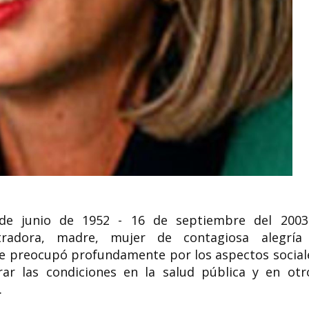
Lilo Herrmann, 
Carolina Gainza socióloga
la resistencia f
y política chilena
nazis
Carolina Olivia Gainza Cortés
Liselotte Herrmann, l
(Santiago, 29 de marzo de 1978) es
(23 de junio de 1909 
una socióloga y política chilena,...
1938, ejecutada )...
de junio de 1952 - 16 de septiembre del 2003
tradora, madre, mujer de contagiosa alegría
e preocupó profundamente por los aspectos social
ar las condiciones en la salud pública y en otr
.