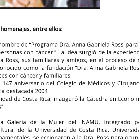
s
homenajes, entre ellos:
l nombre de “Programa Dra. Anna Gabriela Ross para 
rsonas con cáncer.” La idea surgió de la experienc
a Ross, sus familiares y amigos, en el proceso de 
nocido como la fundación “Dra. Anna Gabriela Ros
es con cáncer y familiares.
 147 aniversario del Colegio de Médicos y Cirujano
ca destacada 2004.
sidad de Costa Rica, inauguró la Cátedra en Econom
".
la Galería de la Mujer del INAMU, integrado p
ltura, de la Universidad de Costa Rica, Universid
amentales, seleccionaron a la Dra. Ross para ocup