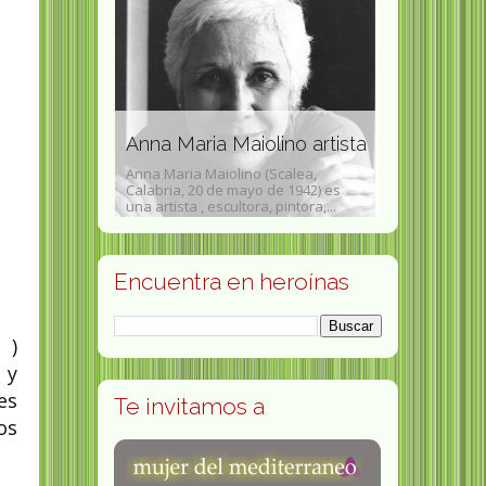
activista de
rente a los
Josephine
Anna Maria Maiolino artista
sufragista
lamada "Lilo",
Anna Maria Maiolino (Scalea,
Josephine Lev
- 20 de junio de
Calabria, 20 de mayo de 1942) es
de 1877 en Ber
una artista , escultora, pintora,...
de 1921 ibid) f
Encuentra en heroínas
 )
 y
es
Te invitamos a
os