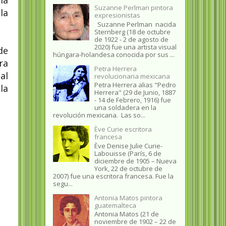
la
Suzanne Perlman pintora
la
expresionistas
Suzanne Perlman nacida
Sternberg (18 de octubre
de 1922 - 2 de agosto de
2020) fue una artista visual
de
húngara-holandesa conocida por sus ...
ra
Petra Herrera
al
revolucionaria mexicana
Petra Herrera alias "Pedro
la
Herrera" (29 de Junio, 1887
- 14 de Febrero, 1916) fue
una soldadera en la
revolución mexicana. Las so...
Ève Curie escritora
francesa
Ève Denise Julie Curie-
Labouisse (París, 6 de
diciembre de 1905 – Nueva
York, 22 de octubre de
2007) fue una escritora francesa. Fue la
segu...
Antonia Matos pintora
guatemalteca
Antonia Matos (21 de
noviembre de 1902 – 22 de