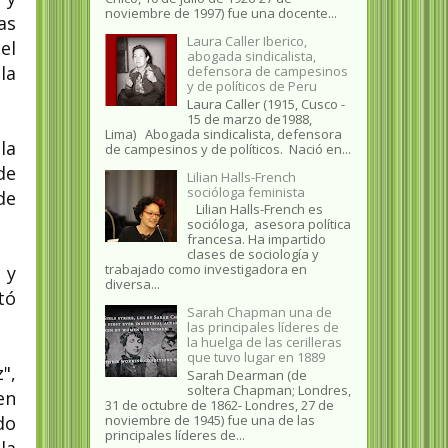
noviembre de 1997) fue una docente...
as
Laura Caller Iberico,
el
abogada sindicalista,
la
defensora de campesinos
y de políticos de Peru
Laura Caller (1915, Cusco -
15 de marzo de1988,
Lima) Abogada sindicalista, defensora
la
de campesinos y de políticos. Nació en...
de
Lilian Halls-French
socióloga feminista
de
Lilian Halls-French es
socióloga, asesora política
francesa. Ha impartido
clases de sociología y
trabajado como investigadora en
 y
diversa...
tó
Sarah Chapman una de
las principales líderes de
la huelga de las cerilleras
que tuvo lugar en 1889
",
Sarah Dearman (de
soltera Chapman; Londres,
en
31 de octubre de 1862​- Londres, 27 de
noviembre de 1945)​ fue una de las
do
principales líderes de...