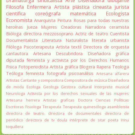
Dramaturga
sindicalista
Arte
Diseñadora
dibujante
Filosofa
Enfermera
Artista plástica
cineasta
jurista
científica
coreógrafa
matemática
Ecologista
Economista
Anarquista
Pintura
Rosas para todas nuestras
heroínas
Jueza
Mujeres Creadoras
Narradora
ceramista
Bióloga
directora
mezzosoprano
Actriz de teatro
Cuentista
Documentalista
Literatura
Naturalista
literata
urbanista
Filóloga
Psicoterapeuta
Artista textil
Directora de orquesta
cantautora
Artesana
Descubridora
Diseñadora gráfica
diputada
feminista y activista por los Derechos Humanos
Fisica
Fotoperiodista
Artista gráfica
Blogera
Rapera
Teologa
Teóloga feminista
fotografa
psicoanálisis
Artesana alfarera
Artistas
Cantante y compositora
Compositora de música
Diseñadora
de moda
Ecologa
Geologa
Gestora cultural
Interprete musical
Neurologa
Activista por los derechos sexuales de las mujeres
Artesana herrera
Artistas graficas
Doctora Ciencias Políticas
Escritoras
Fisiologa
Terapeuta
Terapeuta quinesóloga
asambleista
directora de teatro.
directora de documentales
directora de
periódico
directora de tv
doula
intérprete de sitar
poeta Innu
toquillera