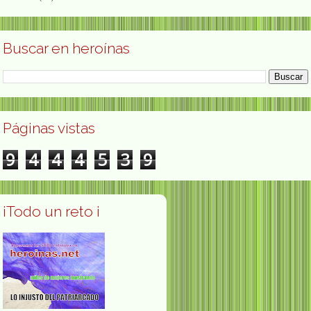
Buscar en heroínas
Páginas vistas
9
4
4
4
5
3
9
¡Todo un reto ¡