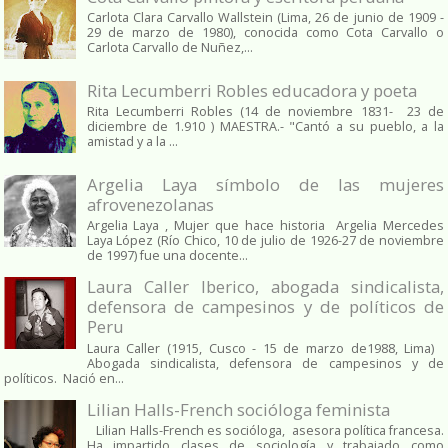
Carlota Clara Carvallo Wallstein (Lima, 26 de junio de 1909 -
29 de marzo de 1980), conocida como Cota Carvallo o
Carlota Carvallo de Nuñez,...
Rita Lecumberri Robles educadora y poeta
Rita Lecumberri Robles (14 de noviembre 1831- 23 de
diciembre de 1.910 ) MAESTRA.- "Cantó a su pueblo, a la
amistad y a la ...
Argelia Laya símbolo de las mujeres
afrovenezolanas
Argelia Laya , Mujer que hace historia Argelia Mercedes
Laya López (Río Chico, 10 de julio de 1926-27 de noviembre
de 1997) fue una docente...
Laura Caller Iberico, abogada sindicalista,
defensora de campesinos y de políticos de
Peru
Laura Caller (1915, Cusco - 15 de marzo de1988, Lima)
Abogada sindicalista, defensora de campesinos y de
políticos. Nació en...
Lilian Halls-French socióloga feminista
Lilian Halls-French es socióloga, asesora política francesa.
Ha impartido clases de sociología y trabajado como