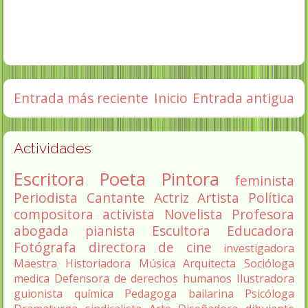
Entrada más reciente
Inicio
Entrada antigua
Actividades
Escritora
Poeta
Pintora
feminista
Periodista
Cantante
Actriz
Artista
Política
compositora
activista
Novelista
Profesora
abogada
pianista
Escultora
Educadora
Fotógrafa
directora de cine
investigadora
Maestra
Historiadora
Música
Arquitecta
Socióloga
medica
Defensora de derechos humanos
Ilustradora
guionista
química
Pedagoga
bailarina
Psicóloga