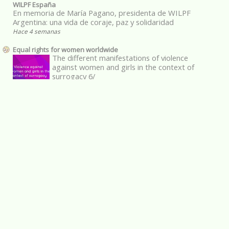
WILPF España
En memoria de María Pagano, presidenta de WILPF
Argentina: una vida de coraje, paz y solidaridad
Hace 4 semanas
Equal rights for women worldwide
The different manifestations of violence
against women and girls in the context of
surrogacy 6/
Hace 8 meses
Impacto de género ya!
Participación en la Jornada “Por una
estrategia de cuidados con perspectiva
feminista y sindical”
Hace 3 años
Femmes des deux rives
Nasrin Sotoudeh, avocate iranienne et
militante des droits humains, a été
condamnée à prison