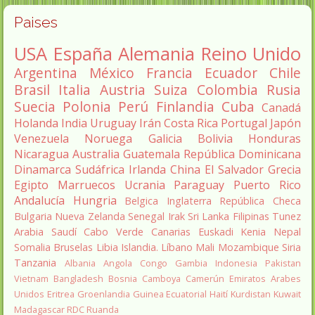
Paises
USA
España
Alemania
Reino Unido
Argentina
México
Francia
Ecuador
Chile
Brasil
Italia
Austria
Suiza
Colombia
Rusia
Suecia
Polonia
Perú
Finlandia
Cuba
Canadá
Holanda
India
Uruguay
Irán
Costa Rica
Portugal
Japón
Venezuela
Noruega
Galicia
Bolivia
Honduras
Nicaragua
Australia
Guatemala
República Dominicana
Dinamarca
Sudáfrica
Irlanda
China
El Salvador
Grecia
Egipto
Marruecos
Ucrania
Paraguay
Puerto Rico
Andalucía
Hungria
Belgica
Inglaterra
República Checa
Bulgaria
Nueva Zelanda
Senegal
Irak
Sri Lanka
Filipinas
Tunez
Arabia Saudí
Cabo Verde
Canarias
Euskadi
Kenia
Nepal
Somalia
Bruselas
Libia
Islandia.
Líbano
Mali
Mozambique
Siria
Tanzania
Albania
Angola
Congo
Gambia
Indonesia
Pakistan
Vietnam
Bangladesh
Bosnia
Camboya
Camerún
Emiratos Arabes
Unidos
Eritrea
Groenlandia
Guinea Ecuatorial
Haití
Kurdistan
Kuwait
Madagascar
RDC
Ruanda