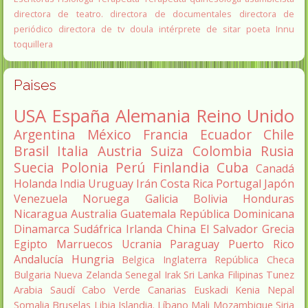
directora de teatro.
directora de documentales
directora de
periódico
directora de tv
doula
intérprete de sitar
poeta Innu
toquillera
Paises
USA
España
Alemania
Reino Unido
Argentina
México
Francia
Ecuador
Chile
Brasil
Italia
Austria
Suiza
Colombia
Rusia
Suecia
Polonia
Perú
Finlandia
Cuba
Canadá
Holanda
India
Uruguay
Irán
Costa Rica
Portugal
Japón
Venezuela
Noruega
Galicia
Bolivia
Honduras
Nicaragua
Australia
Guatemala
República Dominicana
Dinamarca
Sudáfrica
Irlanda
China
El Salvador
Grecia
Egipto
Marruecos
Ucrania
Paraguay
Puerto Rico
Andalucía
Hungria
Belgica
Inglaterra
República Checa
Bulgaria
Nueva Zelanda
Senegal
Irak
Sri Lanka
Filipinas
Tunez
Arabia Saudí
Cabo Verde
Canarias
Euskadi
Kenia
Nepal
Somalia
Bruselas
Libia
Islandia.
Líbano
Mali
Mozambique
Siria