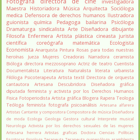
Fotógrafa
directora de cine
investigadora
Maestra
Historiadora
Música
Arquitecta
Socióloga
medica
Defensora de derechos humanos
Ilustradora
guionista
química
Pedagoga
bailarina
Psicóloga
Dramaturga
sindicalista
Arte
Diseñadora
dibujante
Filosofa
Enfermera
Artista plástica
cineasta
jurista
científica
coreógrafa
matemática
Ecologista
Economista
Anarquista
Pintura
Rosas para todas nuestras
heroínas
Jueza
Mujeres Creadoras
Narradora
ceramista
Bióloga
directora
mezzosoprano
Actriz de teatro
Cuentista
Documentalista
Literatura
Naturalista
literata
urbanista
Filóloga
Psicoterapeuta
Artista textil
Directora de orquesta
cantautora
Artesana
Descubridora
Diseñadora gráfica
diputada
feminista y activista por los Derechos Humanos
Fisica
Fotoperiodista
Artista gráfica
Blogera
Rapera
Teologa
Teóloga feminista
fotografa
psicoanálisis
Artesana alfarera
Artistas
Cantante y compositora
Compositora de música
Diseñadora
de moda
Ecologa
Geologa
Gestora cultural
Interprete musical
Neurologa
Activista por los derechos sexuales de las mujeres
Artesana herrera
Artistas graficas
Doctora Ciencias Políticas
Escritoras
Fisiologa
Terapeuta
Terapeuta quinesóloga
asambleista