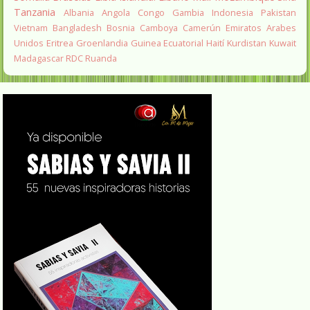
Tanzania
Albania
Angola
Congo
Gambia
Indonesia
Pakistan
Vietnam
Bangladesh
Bosnia
Camboya
Camerún
Emiratos Arabes
Unidos
Eritrea
Groenlandia
Guinea Ecuatorial
Haití
Kurdistan
Kuwait
Madagascar
RDC
Ruanda