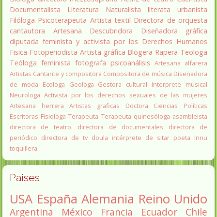
Documentalista
Literatura
Naturalista
literata
urbanista
Filóloga
Psicoterapeuta
Artista textil
Directora de orquesta
cantautora
Artesana
Descubridora
Diseñadora gráfica
diputada
feminista y activista por los Derechos Humanos
Fisica
Fotoperiodista
Artista gráfica
Blogera
Rapera
Teologa
Teóloga feminista
fotografa
psicoanálisis
Artesana alfarera
Artistas
Cantante y compositora
Compositora de música
Diseñadora
de moda
Ecologa
Geologa
Gestora cultural
Interprete musical
Neurologa
Activista por los derechos sexuales de las mujeres
Artesana herrera
Artistas graficas
Doctora Ciencias Políticas
Escritoras
Fisiologa
Terapeuta
Terapeuta quinesóloga
asambleista
directora de teatro.
directora de documentales
directora de
periódico
directora de tv
doula
intérprete de sitar
poeta Innu
toquillera
Paises
USA
España
Alemania
Reino Unido
Argentina
México
Francia
Ecuador
Chile