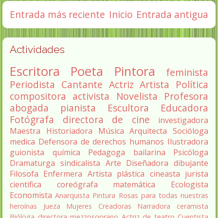
Entrada más reciente
Inicio
Entrada antigua
Actividades
Escritora
Poeta
Pintora
feminista
Periodista
Cantante
Actriz
Artista
Política
compositora
activista
Novelista
Profesora
abogada
pianista
Escultora
Educadora
Fotógrafa
directora de cine
investigadora
Maestra
Historiadora
Música
Arquitecta
Socióloga
medica
Defensora de derechos humanos
Ilustradora
guionista
química
Pedagoga
bailarina
Psicóloga
Dramaturga
sindicalista
Arte
Diseñadora
dibujante
Filosofa
Enfermera
Artista plástica
cineasta
jurista
científica
coreógrafa
matemática
Ecologista
Economista
Anarquista
Pintura
Rosas para todas nuestras
heroínas
Jueza
Mujeres Creadoras
Narradora
ceramista
Bióloga
directora
mezzosoprano
Actriz de teatro
Cuentista