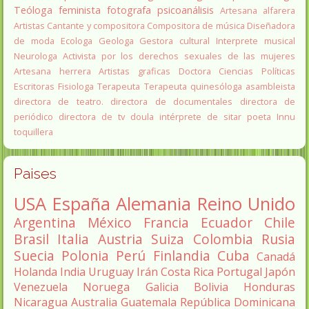
Teóloga feminista
fotografa
psicoanálisis
Artesana alfarera
Artistas
Cantante y compositora
Compositora de música
Diseñadora
de moda
Ecologa
Geologa
Gestora cultural
Interprete musical
Neurologa
Activista por los derechos sexuales de las mujeres
Artesana herrera
Artistas graficas
Doctora Ciencias Políticas
Escritoras
Fisiologa
Terapeuta
Terapeuta quinesóloga
asambleista
directora de teatro.
directora de documentales
directora de
periódico
directora de tv
doula
intérprete de sitar
poeta Innu
toquillera
Paises
USA
España
Alemania
Reino Unido
Argentina
México
Francia
Ecuador
Chile
Brasil
Italia
Austria
Suiza
Colombia
Rusia
Suecia
Polonia
Perú
Finlandia
Cuba
Canadá
Holanda
India
Uruguay
Irán
Costa Rica
Portugal
Japón
Venezuela
Noruega
Galicia
Bolivia
Honduras
Nicaragua
Australia
Guatemala
República Dominicana