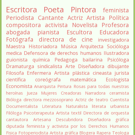
Escritora
Poeta
Pintora
feminista
Periodista
Cantante
Actriz
Artista
Política
compositora
activista
Novelista
Profesora
abogada
pianista
Escultora
Educadora
Fotógrafa
directora de cine
investigadora
Maestra
Historiadora
Música
Arquitecta
Socióloga
medica
Defensora de derechos humanos
Ilustradora
guionista
química
Pedagoga
bailarina
Psicóloga
Dramaturga
sindicalista
Arte
Diseñadora
dibujante
Filosofa
Enfermera
Artista plástica
cineasta
jurista
científica
coreógrafa
matemática
Ecologista
Economista
Anarquista
Pintura
Rosas para todas nuestras
heroínas
Jueza
Mujeres Creadoras
Narradora
ceramista
Bióloga
directora
mezzosoprano
Actriz de teatro
Cuentista
Documentalista
Literatura
Naturalista
literata
urbanista
Filóloga
Psicoterapeuta
Artista textil
Directora de orquesta
cantautora
Artesana
Descubridora
Diseñadora gráfica
diputada
feminista y activista por los Derechos Humanos
Fisica
Fotoperiodista
Artista gráfica
Blogera
Rapera
Teologa