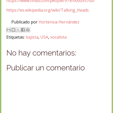
https://www.nndb.com/people/979/000093700/
https://es.wikipedia.org/wiki/Talking_Heads
Publicado por
Hortensia Hernández
Etiquetas:
bajista
,
USA
,
vocalista
No hay comentarios:
Publicar un comentario