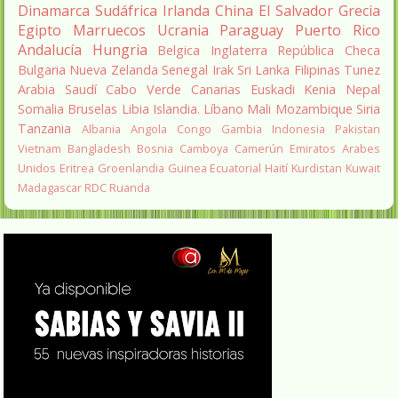
Dinamarca
Sudáfrica
Irlanda
China
El Salvador
Grecia
Egipto
Marruecos
Ucrania
Paraguay
Puerto Rico
Andalucía
Hungria
Belgica
Inglaterra
República Checa
Bulgaria
Nueva Zelanda
Senegal
Irak
Sri Lanka
Filipinas
Tunez
Arabia Saudí
Cabo Verde
Canarias
Euskadi
Kenia
Nepal
Somalia
Bruselas
Libia
Islandia.
Líbano
Mali
Mozambique
Siria
Tanzania
Albania
Angola
Congo
Gambia
Indonesia
Pakistan
Vietnam
Bangladesh
Bosnia
Camboya
Camerún
Emiratos Arabes
Unidos
Eritrea
Groenlandia
Guinea Ecuatorial
Haití
Kurdistan
Kuwait
Madagascar
RDC
Ruanda