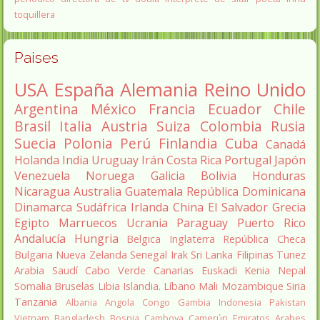
toquillera
Paises
USA
España
Alemania
Reino Unido
Argentina
México
Francia
Ecuador
Chile
Brasil
Italia
Austria
Suiza
Colombia
Rusia
Suecia
Polonia
Perú
Finlandia
Cuba
Canadá
Holanda
India
Uruguay
Irán
Costa Rica
Portugal
Japón
Venezuela
Noruega
Galicia
Bolivia
Honduras
Nicaragua
Australia
Guatemala
República Dominicana
Dinamarca
Sudáfrica
Irlanda
China
El Salvador
Grecia
Egipto
Marruecos
Ucrania
Paraguay
Puerto Rico
Andalucía
Hungria
Belgica
Inglaterra
República Checa
Bulgaria
Nueva Zelanda
Senegal
Irak
Sri Lanka
Filipinas
Tunez
Arabia Saudí
Cabo Verde
Canarias
Euskadi
Kenia
Nepal
Somalia
Bruselas
Libia
Islandia.
Líbano
Mali
Mozambique
Siria
Tanzania
Albania
Angola
Congo
Gambia
Indonesia
Pakistan
Vietnam
Bangladesh
Bosnia
Camboya
Camerún
Emiratos Arabes