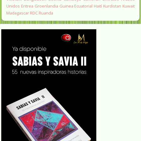
Unidos
Eritrea
Groenlandia
Guinea Ecuatorial
Haití
Kurdistan
Kuwait
Madagascar
RDC
Ruanda