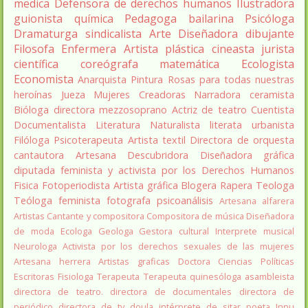
medica
Defensora de derechos humanos
Ilustradora
guionista
química
Pedagoga
bailarina
Psicóloga
Dramaturga
sindicalista
Arte
Diseñadora
dibujante
Filosofa
Enfermera
Artista plástica
cineasta
jurista
científica
coreógrafa
matemática
Ecologista
Economista
Anarquista
Pintura
Rosas para todas nuestras
heroínas
Jueza
Mujeres Creadoras
Narradora
ceramista
Bióloga
directora
mezzosoprano
Actriz de teatro
Cuentista
Documentalista
Literatura
Naturalista
literata
urbanista
Filóloga
Psicoterapeuta
Artista textil
Directora de orquesta
cantautora
Artesana
Descubridora
Diseñadora gráfica
diputada
feminista y activista por los Derechos Humanos
Fisica
Fotoperiodista
Artista gráfica
Blogera
Rapera
Teologa
Teóloga feminista
fotografa
psicoanálisis
Artesana alfarera
Artistas
Cantante y compositora
Compositora de música
Diseñadora
de moda
Ecologa
Geologa
Gestora cultural
Interprete musical
Neurologa
Activista por los derechos sexuales de las mujeres
Artesana herrera
Artistas graficas
Doctora Ciencias Políticas
Escritoras
Fisiologa
Terapeuta
Terapeuta quinesóloga
asambleista
directora de teatro.
directora de documentales
directora de
periódico
directora de tv
doula
intérprete de sitar
poeta Innu