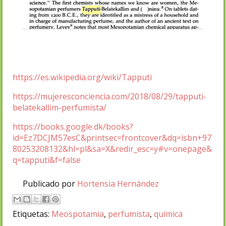
https://es.wikipedia.org/wiki/Tapputi
https://mujeresconciencia.com/2018/08/29/tapputi-
belatekallim-perfumista/
https://books.google.dk/books?
id=Ez7DCJM57esC&printsec=frontcover&dq=isbn+97
80253208132&hl=pl&sa=X&redir_esc=y#v=onepage&
q=tapputi&f=false
Publicado por
Hortensia Hernández
Etiquetas:
Meospotamia
,
perfumista
,
química