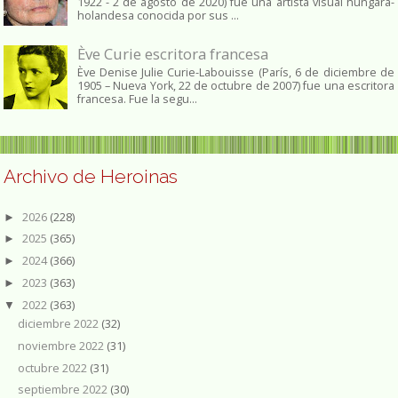
1922 - 2 de agosto de 2020) fue una artista visual húngara-
holandesa conocida por sus ...
Ève Curie escritora francesa
Ève Denise Julie Curie-Labouisse (París, 6 de diciembre de
1905 – Nueva York, 22 de octubre de 2007) fue una escritora
francesa. Fue la segu...
Archivo de Heroinas
2026
(228)
►
2025
(365)
►
2024
(366)
►
2023
(363)
►
2022
(363)
▼
diciembre 2022
(32)
noviembre 2022
(31)
octubre 2022
(31)
septiembre 2022
(30)