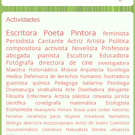
Actividades
Escritora
Poeta
Pintora
feminista
Periodista
Cantante
Actriz
Artista
Política
compositora
activista
Novelista
Profesora
abogada
pianista
Escultora
Educadora
Fotógrafa
directora de cine
investigadora
Maestra
Historiadora
Música
Arquitecta
Socióloga
medica
Defensora de derechos humanos
Ilustradora
guionista
química
Pedagoga
bailarina
Psicóloga
Dramaturga
sindicalista
Arte
Diseñadora
dibujante
Filosofa
Enfermera
Artista plástica
cineasta
jurista
científica
coreógrafa
matemática
Ecologista
Economista
Anarquista
Pintura
Rosas para todas nuestras
heroínas
ceramista
Jueza
Mujeres Creadoras
Narradora
Bióloga
directora
mezzosoprano
Actriz de teatro
Cuentista
Documentalista
Literatura
Naturalista
literata
urbanista