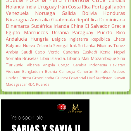
Canadá
Holanda
India
Uruguay
Irán
Costa Rica
Portugal
Japón
Venezuela
Noruega
Galicia
Bolivia
Honduras
Nicaragua
Australia
Guatemala
República Dominicana
Dinamarca
Sudáfrica
Irlanda
China
El Salvador
Grecia
Egipto
Marruecos
Ucrania
Paraguay
Puerto Rico
Andalucía
Hungria
Belgica
Inglaterra
República Checa
Bulgaria
Nueva Zelanda
Senegal
Irak
Sri Lanka
Filipinas
Tunez
Arabia Saudí
Cabo Verde
Canarias
Euskadi
Kenia
Nepal
Somalia
Bruselas
Libia
Islandia.
Líbano
Mali
Mozambique
Siria
Tanzania
Albania
Angola
Congo
Gambia
Indonesia
Pakistan
Vietnam
Bangladesh
Bosnia
Camboya
Camerún
Emiratos Arabes
Unidos
Eritrea
Groenlandia
Guinea Ecuatorial
Haití
Kurdistan
Kuwait
Madagascar
RDC
Ruanda