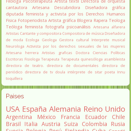
Filóloga
Psicoterapeuta
Artista textil
Directora de orquesta
cantautora
Artesana
Descubridora
Diseñadora gráfica
diputada
feminista y activista por los Derechos Humanos
Fisica
Fotoperiodista
Artista gráfica
Blogera
Rapera
Teologa
Teóloga feminista
fotografa
psicoanálisis
Artesana alfarera
Artistas
Cantante y compositora
Compositora de música
Diseñadora
de moda
Ecologa
Geologa
Gestora cultural
Interprete musical
Neurologa
Activista por los derechos sexuales de las mujeres
Artesana herrera
Artistas graficas
Doctora Ciencias Políticas
Escritoras
Fisiologa
Terapeuta
Terapeuta quinesóloga
asambleista
directora de teatro.
directora de documentales
directora de
periódico
directora de tv
doula
intérprete de sitar
poeta Innu
toquillera
Paises
USA
España
Alemania
Reino Unido
Argentina
México
Francia
Ecuador
Chile
Brasil
Italia
Austria
Suiza
Colombia
Rusia
Suecia
Polonia
Perú
Finlandia
Cuba