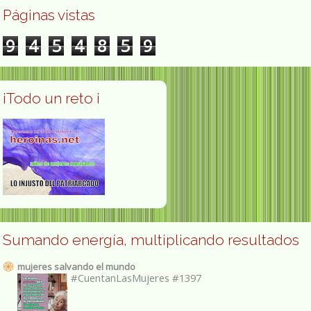
Páginas vistas
9
4
5
4
8
5
9
¡Todo un reto ¡
Sumando energía, multiplicando resultados
mujeres salvando el mundo
#CuentanLasMujeres #1397