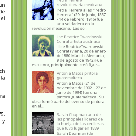
un
revolucionaria mexicana
Petra Herrera alias "Pedro
de
Herrera" (29 de Junio, 1887
 el
- 14 de Febrero, 1916) fue
una soldadera en la
revolución mexicana. Las so...
Ilse Beatrice Twardowski-
Conrat artista austriaca
Ilse BeatriceTwardowski-
Conrat (Viena, 20 de enero
de1880-Múnich, Alemania,
9 de agosto de 1942) Fue
escultora, principalmente creó figur...
ich
Antonia Matos pintora
la
guatemalteca
Antonia Matos (21 de
noviembre de 1902 – 22 de
junio de 1994) fue una
rra
pintora guatemalteca . Su
obra formó parte del evento de pintura
en el...
5,
Sarah Chapman una de
las principales líderes de
 y
la huelga de las cerilleras
que tuvo lugar en 1889
Sarah Dearman (de