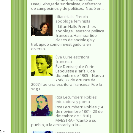
Lima) Abogada sindicalista, defensora
de campesinos y de políticos. Nació en...
Lilian Halls-French
socióloga feminista
Lilian Halls-French es
socióloga, asesora política
francesa. Ha impartido
clases de sociología y
trabajado como investigadora en
diversa...
Ève Curie escritora
francesa
Ève Denise Julie Curie-
Labouisse (París, 6 de
diciembre de 1905 – Nueva
York, 22 de octubre de
2007) fue una escritora francesa. Fue la
segu...
Rita Lecumberri Robles
educadora y poeta
Rita Lecumberri Robles (14
de noviembre 1831- 23 de
diciembre de 1.910 )
MAESTRA.- "Cantó a su
pueblo, a la amistad y a la ...
n -
Petra Herrera