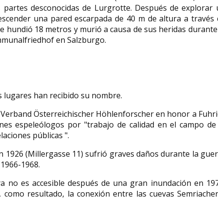
s partes desconocidas de Lurgrotte. Después de explorar 
descender una pared escarpada de 40 m de altura a través 
 se hundió 18 metros y murió a causa de sus heridas durante
ommunalfriedhof en Salzburgo.
s lugares han recibido su nombre.
r Verband Österreichischer Höhlenforscher en honor a Fuhr
enes espeleólogos por "trabajo de calidad en el campo de 
aciones públicas ".
n 1926 (Millergasse 11) sufrió graves daños durante la gue
 1966-1968.
a no es accesible después de una gran inundación en 197
, como resultado, la conexión entre las cuevas Semriacher