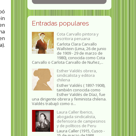
ipó
ein
Entradas populares
en
na
Cota Carvallo pintora y
 en
escritora peruana
Carlota Clara Carvallo
a).
Wallstein (Lima, 26 de junio
de 1909 - 29 de marzo de
1980), conocida como Cota
Carvallo o Carlota Carvallo de Nuñez,...
Esther Valdés obrera,
sindicalista y editora
chilena
Esther Valdés ( 1897-1908),
también conocida como
Esther Valdés de Díaz, fue
una dirigente obrera y feminista chilena.
Valdés trabajó como o...
Laura Caller Iberico,
abogada sindicalista,
defensora de campesinos
y de políticos de Peru
Laura Caller (1915, Cusco -
15 de marzo de1988,