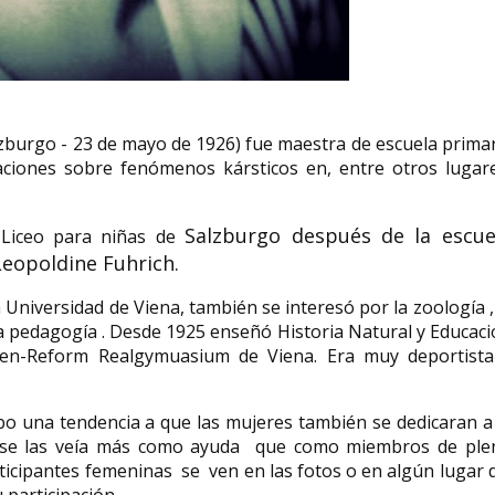
Rosaura Revueltas actriz
de cine y teatro, bailarina y
Freya Stark ex
alzburgo - 23 de mayo de 1926) fue maestra de escuela prima
escritora mexicana
escritora
gaciones sobre fenómenos kársticos en, entre otros lugar
Rosaura Revueltas Sánchez (6 de
Freya Madeleine Star
agosto de 1910, Lerdo, Durango,
Francia, 31 de enero
México — 30 de abril de 1996,...
Italia, 9 de mayo...
Salzburgo
después de la escue
Liceo para niñas de
Leopoldine Fuhrich.
la Universidad de Viena, también se interesó por la zoología ,
y la pedagogía . Desde 1925 enseñó Historia Natural y Educac
chen-Reform Realgymuasium de Viena. Era muy deportista
o una tendencia a que las mujeres también se dedicaran a 
o se las veía más como ayuda que como miembros de ple
articipantes femeninas se ven en las fotos o en algún lugar 