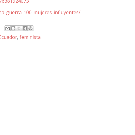
176381924073
ina-guerra-100-mujeres-influyentes/
Ecuador
,
feminista