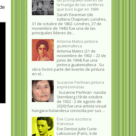
la huelga de las cerilleras
de
que tuvo lugar en 1889
Sarah Dearman (de
soltera Chapman; Londres,
31 de octubre de 1862​- Londres, 27 de
noviembre de 1945)​ fue una de las
principales líderes de...
Antonia Matos pintora
guatemalteca
Antonia Matos (21 de
noviembre de 1902 – 22 de
junio de 1994) fue una
pintora guatemalteca . Su
obra formó parte del evento de pintura
en el...
Suzanne Perlman pintora
expresionistas
Suzanne Perlman nacida
Sternberg (18 de octubre
de 1922 - 2 de agosto de
2020) fue una artista visual
húngara-holandesa conocida por sus ...
Ève Curie escritora
francesa
Ève Denise Julie Curie-
Labouisse (París, 6 de