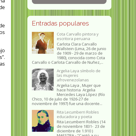
ina
 de
Entradas populares
de
ios
Cota Carvallo pintora y
escritora peruana
Carlota Clara Carvallo
Wallstein (Lima, 26 de junio
ajo
de 1909 - 29 de marzo de
”.
1980), conocida como Cota
Carvallo o Carlota Carvallo de Nuñez,...
das
Argelia Laya símbolo de
las mujeres
afrovenezolanas
Argelia Laya , Mujer que
hace historia Argelia
Mercedes Laya López (Río
Chico, 10 de julio de 1926-27 de
noviembre de 1997) fue una docente...
Rita Lecumberri Robles
educadora y poeta
Rita Lecumberri Robles (14
de noviembre 1831- 23 de
diciembre de 1.910 )
MAESTRA.- "Cantó a su