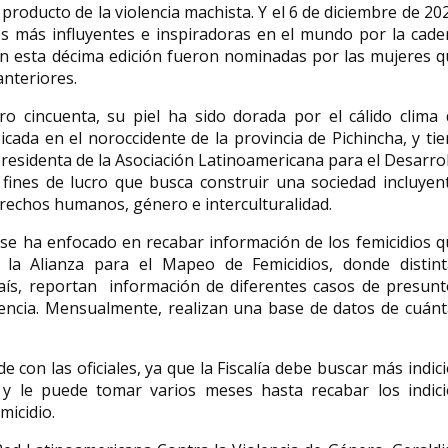
s producto de la violencia machista. Y el 6 de diciembre de 2
s más influyentes e inspiradoras en el mundo por la cade
en esta décima edición fueron nominadas por las mujeres 
anteriores.
Ebony Grace Patterson
artista visual y educadora
 cincuenta, su piel ha sido dorada por el cálido clima 
nacida en Jamaica
Alicia Paz artist
icada en el noroccidente de la provincia de Pichincha, y ti
presidenta de la Asociación Latinoamericana para el Desarro
Ebony Grace Patterson ( 1981,
Alicia Paz es una art
Kingston, Jamaica) es una artista
Londres que trabaja 
 fines de lucro que busca construir una sociedad incluyen
visual y educadora...
internacional. Nacido 
erechos humanos, género e interculturalidad.
se ha enfocado en recabar información de los femicidios 
 la Alianza para el Mapeo de Femicidios, donde distint
país, reportan información de diferentes casos de presun
iolencia. Mensualmente, realizan una base de datos de cuán
 con las oficiales, ya que la Fiscalía debe buscar más indic
y le puede tomar varios meses hasta recabar los indici
micidio.