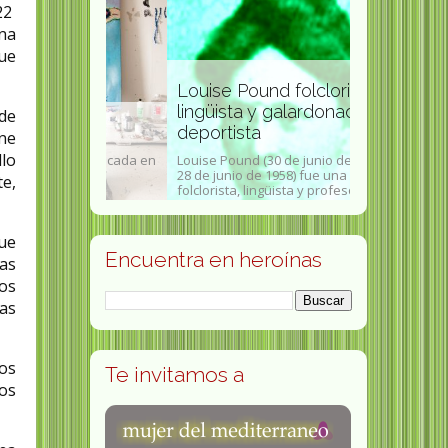
022
na
que
Louise Pound folclorista,
lingüista y galardonada
de
a
deportista
Rosa Manz
ene
llo
ista afincada en
Louise Pound (30 de junio de 1872 -
Rosa de Lima
a nivel
28 de junio de 1958) fue una
(Villanueva de
te,
en la...
folclorista, lingüista y profesora...
julio de 1949 - 
que
Encuentra en heroínas
as
tos
tas
ios
Te invitamos a
os