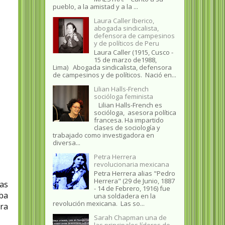
pueblo, a la amistad y a la ...
Laura Caller Iberico,
abogada sindicalista,
defensora de campesinos
y de políticos de Peru
Laura Caller (1915, Cusco -
15 de marzo de1988,
Lima) Abogada sindicalista, defensora
de campesinos y de políticos. Nació en...
Lilian Halls-French
socióloga feminista
Lilian Halls-French es
socióloga, asesora política
francesa. Ha impartido
clases de sociología y
trabajado como investigadora en
diversa...
Petra Herrera
revolucionaria mexicana
Petra Herrera alias "Pedro
Herrera" (29 de Junio, 1887
mas
- 14 de Febrero, 1916) fue
iba
una soldadera en la
revolución mexicana. Las so...
fra
Sarah Chapman una de
las principales líderes de