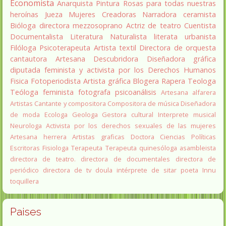
Economista
Anarquista
Pintura
Rosas para todas nuestras
heroínas
Jueza
Mujeres Creadoras
Narradora
ceramista
Bióloga
directora
mezzosoprano
Actriz de teatro
Cuentista
Documentalista
Literatura
Naturalista
literata
urbanista
Filóloga
Psicoterapeuta
Artista textil
Directora de orquesta
cantautora
Artesana
Descubridora
Diseñadora gráfica
diputada
feminista y activista por los Derechos Humanos
Fisica
Fotoperiodista
Artista gráfica
Blogera
Rapera
Teologa
Teóloga feminista
fotografa
psicoanálisis
Artesana alfarera
Artistas
Cantante y compositora
Compositora de música
Diseñadora
de moda
Ecologa
Geologa
Gestora cultural
Interprete musical
Neurologa
Activista por los derechos sexuales de las mujeres
Artesana herrera
Artistas graficas
Doctora Ciencias Políticas
Escritoras
Fisiologa
Terapeuta
Terapeuta quinesóloga
asambleista
directora de teatro.
directora de documentales
directora de
periódico
directora de tv
doula
intérprete de sitar
poeta Innu
toquillera
Paises