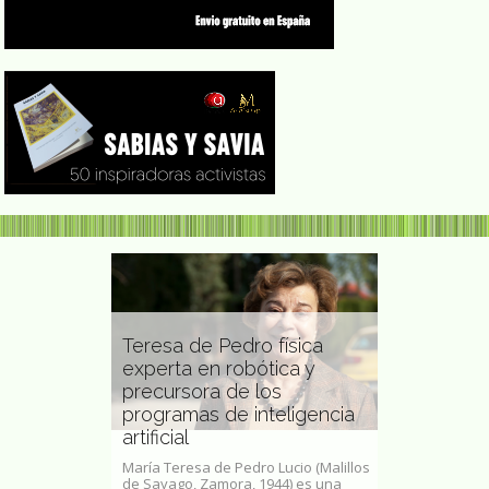
Teresa de Pedro física
experta en robótica y
 Néstor
precursora de los
Gina Varga
eminista
programas de inteligencia
escritora e
artificial
peruana
or
rero; 4 de
María Teresa de Pedro Lucio​ (Malillos
Virginia Vargas
etepec,
de Sayago, Zamora, 1944) es una
julio de 1945) 