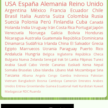
USA
España
Alemania
Reino Unido
Argentina
México
Francia
Ecuador
Chile
Brasil
Italia
Austria
Suiza
Colombia
Rusia
Suecia
Polonia
Perú
Finlandia
Cuba
Canadá
Holanda
India
Uruguay
Irán
Costa Rica
Portugal
Japón
Venezuela
Noruega
Galicia
Bolivia
Honduras
Nicaragua
Australia
Guatemala
República Dominicana
Dinamarca
Sudáfrica
Irlanda
China
El Salvador
Grecia
Egipto
Marruecos
Ucrania
Paraguay
Puerto Rico
Andalucía
Hungria
Belgica
Inglaterra
República Checa
Bulgaria
Nueva Zelanda
Senegal
Irak
Sri Lanka
Filipinas
Tunez
Arabia Saudí
Cabo Verde
Canarias
Euskadi
Kenia
Nepal
Somalia
Bruselas
Libia
Islandia.
Líbano
Mali
Mozambique
Siria
Tanzania
Albania
Angola
Congo
Gambia
Indonesia
Pakistan
Vietnam
Bangladesh
Bosnia
Camboya
Camerún
Emiratos Arabes
Unidos
Eritrea
Groenlandia
Guinea Ecuatorial
Haití
Kurdistan
Kuwait
Madagascar
RDC
Ruanda