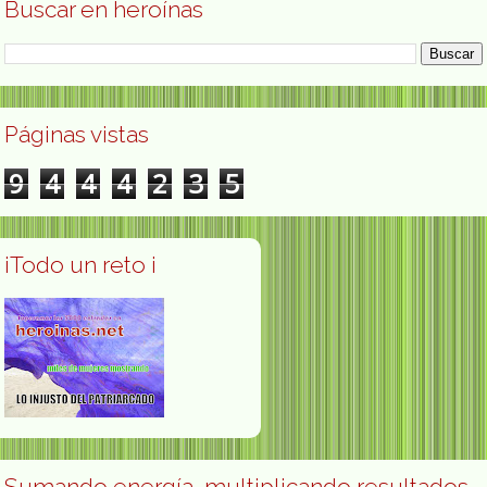
Buscar en heroínas
Páginas vistas
9
4
4
4
2
3
5
¡Todo un reto ¡
Sumando energía, multiplicando resultados