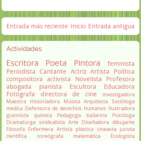
Entrada más reciente
Inicio
Entrada antigua
Actividades
Escritora
Poeta
Pintora
feminista
Periodista
Cantante
Actriz
Artista
Política
compositora
activista
Novelista
Profesora
abogada
pianista
Escultora
Educadora
Fotógrafa
directora de cine
investigadora
Maestra
Historiadora
Música
Arquitecta
Socióloga
medica
Defensora de derechos humanos
Ilustradora
guionista
química
Pedagoga
bailarina
Psicóloga
Dramaturga
sindicalista
Arte
Diseñadora
dibujante
Filosofa
Enfermera
Artista plástica
cineasta
jurista
científica
coreógrafa
matemática
Ecologista