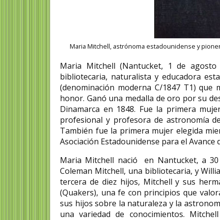
Maria Mitchell, astrónoma estadounidense y pioner
Josephine Levy-Ra
sufragista alemana
Maria Mitchell (Nantucket, 1 de agost
bibliotecaria, naturalista y educadora e
Josephine Levy-Rathenau (3
de 1877 en Berlín, - 15 de 
(denominación moderna C/1847 T1) que má
de 1921 ibid) fue una...
honor. Ganó una medalla de oro por su desc
Dinamarca en 1848. Fue la primera muje
profesional y profesora de astronomía de
También fue la primera mujer elegida mie
Asociación Estadounidense para el Avance de
Maria Mitchell nació en Nantucket, a 30
Coleman Mitchell, una bibliotecaria, y Will
tercera de diez hijos, Mitchell y sus her
(Quakers), una fe con principios que valor
sus hijos sobre la naturaleza y la astronom
una variedad de conocimientos.​ Mitchel