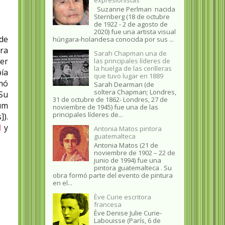
Suzanne Perlman nacida
Sternberg (18 de octubre
de 1922 - 2 de agosto de
2020) fue una artista visual
de
húngara-holandesa conocida por sus ...
ra
Sarah Chapman una de
er
las principales líderes de
la huelga de las cerilleras
ía
que tuvo lugar en 1889
mó
Sarah Dearman (de
soltera Chapman; Londres,
 Su
31 de octubre de 1862​- Londres, 27 de
rum
noviembre de 1945)​ fue una de las
principales líderes de...
]).
l
y
Antonia Matos pintora
guatemalteca
Antonia Matos (21 de
noviembre de 1902 – 22 de
junio de 1994) fue una
pintora guatemalteca . Su
obra formó parte del evento de pintura
en el...
Ève Curie escritora
francesa
Ève Denise Julie Curie-
Labouisse (París, 6 de