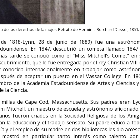
a de los derechos de la mujer. Retrato de Herminia Borchard Dassel, 1851.
thenau
Alexandra Cousteau
Carrie Reichardt
activista ambiental
británica
o de 1818-Lynn, 28 de junio de 1889) fue una astrónom
stadounidense. En 1847, descubrió un cometa llamado 1847 
 de junio
Alexandra Cousteau ( 21 de marzo
Carrie Reichardt (Lo
noviembre
de 1976) es cineasta, conferenciante
una artista británic
s tarde se conoció como el "Miss Mitchell's Comet" en 
destacada sobre...
del arte protesta....
ubrimiento, que le fue entregada por el rey Christian VIII
r conocida internacionalmente en trabajar como astróno
spués de aceptar un puesto en el Vassar College. En 186
mbro de la Academia Estadounidense de Artes y Ciencias y 
 la Ciencia.
 millas de Cape Cod, Massachusetts. Sus padres eran Lyd
iam Mitchell, un maestro de escuela y astrónomo aficionado.​
manos fueron criados en la Sociedad Religiosa de los Ami
an la educación y el trabajo sensato.​ Su padre educó a to
ía y el empleo de su madre en dos bibliotecas les dio acces
l mostró en particular tanto interés como talento por 