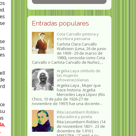
os
d.​
es
Entradas populares
pse
Cota Carvallo pintora y
escritora peruana
se
Carlota Clara Carvallo
os
Wallstein (Lima, 26 de junio
de 1909 - 29 de marzo de
res
1980), conocida como Cota
Carvallo o Carlota Carvallo de Nuñez,...
Argelia Laya símbolo de
ell
las mujeres
 de
afrovenezolanas
Argelia Laya , Mujer que
rd
hace historia Argelia
Mercedes Laya López (Río
Chico, 10 de julio de 1926-27 de
noviembre de 1997) fue una docente...
rce
 su
Rita Lecumberri Robles
educadora y poeta
sus
Rita Lecumberri Robles (14
la,
de noviembre 1831- 23 de
.
diciembre de 1.910 )
MAESTRA.- "Cantó a su