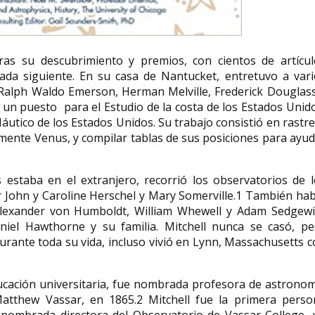
tras su descubrimiento y premios, con cientos de artícul
cada siguiente.​ En su casa de Nantucket, entretuvo a var
Ralph Waldo Emerson, Herman Melville, Frederick Douglass
tó un puesto para el Estudio de la costa de los Estados Uni
áutico de los Estados Unidos. Su trabajo consistió en rastr
rmente Venus, y compilar tablas de sus posiciones para ayu
 estaba en el extranjero, recorrió los observatorios de 
ohn y Caroline Herschel y Mary Somerville.1​ También hab
s Alexander von Humboldt, William Whewell y Adam Sedgewi
iel Hawthorne y su familia.​ Mitchell nunca se casó, pe
urante toda su vida, incluso vivió en Lynn, Massachusetts 
ucación universitaria, fue nombrada profesora de astrono
atthew Vassar, en 1865.2​ Mitchell fue la primera perso