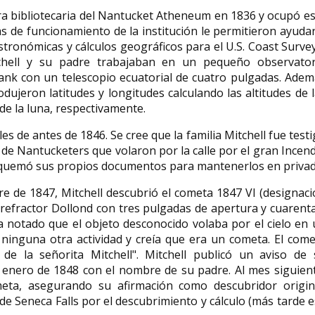
ra bibliotecaria del Nantucket Atheneum en 1836 y ocupó e
s de funcionamiento de la institución le permitieron ayuda
tronómicas y cálculos geográficos para el U.S. Coast Surve
tchell y su padre trabajaban en un pequeño observator
c Bank con un telescopio ecuatorial de cuatro pulgadas. Ade
dujeron latitudes y longitudes calculando las altitudes de 
 de la luna, respectivamente.
de antes de 1846. Se cree que la familia Mitchell fue test
 Nantucketers que volaron por la calle por el gran Incen
o, quemó sus propios documentos para mantenerlos en privad
bre de 1847, Mitchell descubrió el cometa 1847 VI (designac
efractor Dollond con tres pulgadas de apertura y cuarent
bía notado que el objeto desconocido volaba por el cielo en
inguna otra actividad y creía que era un cometa.​ El come
 la señorita Mitchell".​ Mitchell publicó un aviso de 
 enero de 1848 con el nombre de su padre.​ Al mes siguien
meta, asegurando su afirmación como descubridor origina
de Seneca Falls por el descubrimiento y cálculo (más tarde 