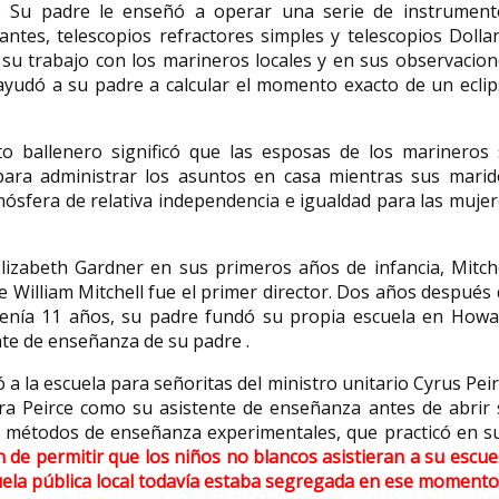
. Su padre le enseñó a operar una serie de instrument
ntes, telescopios refractores simples y telescopios Dollan
su trabajo con los marineros locales y en sus observacion
 ayudó a su padre a calcular el momento exacto de un ecli
 ballenero significó que las esposas de los marineros 
ara administrar los asuntos en casa mientras sus marid
ósfera de relativa independencia e igualdad para las muje
lizabeth Gardner en sus primeros años de infancia, Mitch
e William Mitchell fue el primer director. Dos años después
 tenía 11 años, su padre fundó su propia escuela en Howa
ente de enseñanza de su padre .
ó a la escuela para señoritas del ministro unitario Cyrus Pei
ara Peirce como su asistente de enseñanza antes de abrir
ló métodos de enseñanza experimentales, que practicó en 
n de permitir que los niños no blancos asistieran a su escue
uela pública local todavía estaba segregada en ese momento