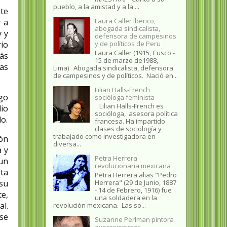
pueblo, a la amistad y a la ...
ste
Laura Caller Iberico,
r a
abogada sindicalista,
y y
defensora de campesinos
io
y de políticos de Peru
Laura Caller (1915, Cusco -
más
15 de marzo de1988,
las
Lima) Abogada sindicalista, defensora
de campesinos y de políticos. Nació en...
Lilian Halls-French
igo
socióloga feminista
Lilian Halls-French es
dio
socióloga, asesora política
o.
francesa. Ha impartido
clases de sociología y
trabajado como investigadora en
ión
diversa...
a y
Petra Herrera
 un
revolucionaria mexicana
ta
Petra Herrera alias "Pedro
Herrera" (29 de Junio, 1887
su
- 14 de Febrero, 1916) fue
te,
una soldadera en la
l.
revolución mexicana. Las so...
ese
Suzanne Perlman pintora
expresionistas