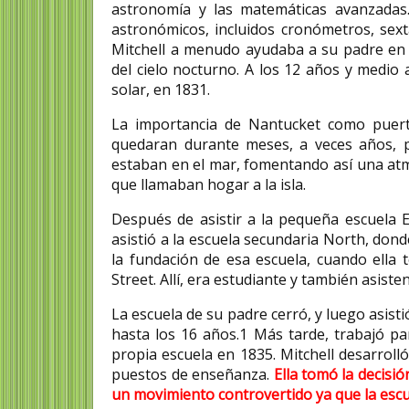
astronomía y las matemáticas avanzadas
astronómicos, incluidos cronómetros, sexta
Mitchell a menudo ayudaba a su padre en 
del cielo nocturno.​ A los 12 años y medio
solar, en 1831.
La importancia de Nantucket como puerto
quedaran durante meses, a veces años, p
estaban en el mar, fomentando así una atm
que llamaban hogar a la isla.
Después de asistir a la pequeña escuela E
asistió a la escuela secundaria North, dond
la fundación de esa escuela, cuando ella
Street. Allí, era estudiante y también asist
La escuela de su padre cerró, y luego asisti
hasta los 16 años.1​ Más tarde, trabajó p
propia escuela en 1835. Mitchell desarrol
puestos de enseñanza.​
Ella tomó la decisió
un movimiento controvertido ya que la esc