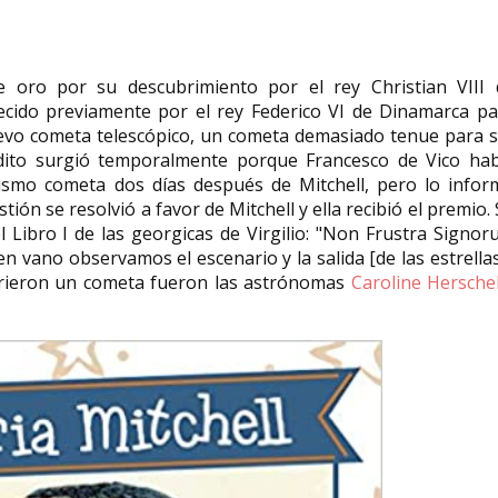
e oro por su descubrimiento por el rey Christian VIII 
ecido previamente por el rey Federico VI de Dinamarca pa
uevo cometa telescópico, un cometa demasiado tenue para s
rédito surgió temporalmente porque Francesco de Vico hab
ismo cometa dos días después de Mitchell, pero lo infor
ión se resolvió a favor de Mitchell y ella recibió el premio.​
el Libro I de las georgicas de Virgilio: "Non Frustra Signo
 vano observamos el escenario y la salida [de las estrellas
brieron un cometa fueron las astrónomas
Caroline Hersche