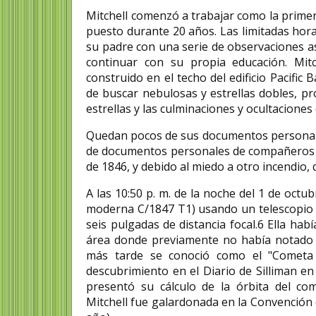
Mitchell comenzó a trabajar como la prime
puesto durante 20 años. Las limitadas hora
su padre con una serie de observaciones as
continuar con su propia educación.​ Mi
construido en el techo del edificio Pacifi
de buscar nebulosas y estrellas dobles, pro
estrellas y las culminaciones y ocultaciones
Quedan pocos de sus documentos personales 
de documentos personales de compañeros de
de 1846, y debido al miedo a otro incendi
A las 10:50 p. m. de la noche del 1 de octu
moderna C/1847 T1) usando un telescopio r
seis pulgadas de distancia focal.6 Ella ha
área donde previamente no había notado n
más tarde se conoció como el "Cometa de
descubrimiento en el Diario de Silliman en
presentó su cálculo de la órbita del co
Mitchell fue galardonada en la Convención 