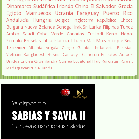
Dinamarca
Sudáfrica
Irlanda
China
El Salvador
Grecia
Egipto
Marruecos
Ucrania
Paraguay
Puerto Rico
Andalucía
Hungria
Belgica
Inglaterra
República Checa
Bulgaria
Nueva Zelanda
Senegal
Irak
Sri Lanka
Filipinas
Tunez
Arabia Saudí
Cabo Verde
Canarias
Euskadi
Kenia
Nepal
Somalia
Bruselas
Libia
Islandia.
Líbano
Mali
Mozambique
Siria
Tanzania
Albania
Angola
Congo
Gambia
Indonesia
Pakistan
Vietnam
Bangladesh
Bosnia
Camboya
Camerún
Emiratos Arabes
Unidos
Eritrea
Groenlandia
Guinea Ecuatorial
Haití
Kurdistan
Kuwait
Madagascar
RDC
Ruanda