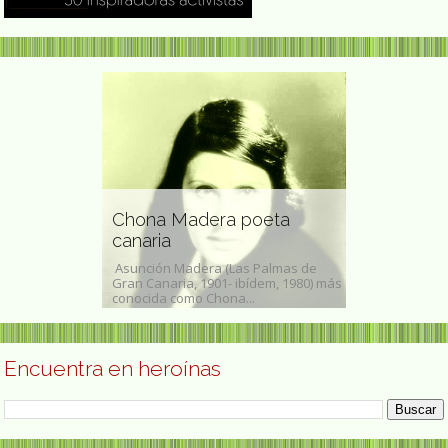
a tiradora
 en una
Chona Madera poeta
ta
canaria
Victoria Pr
implificado :张山,
Asunción Madera (Las Palmas de
María Victoria 
山, pinyin : Zhāng
Gran Canaria, 1901- ibídem, 1980) más
Tolívar​ (Madri
conocida como Chona...
1948-Madrid, 1 
Encuentra en heroínas