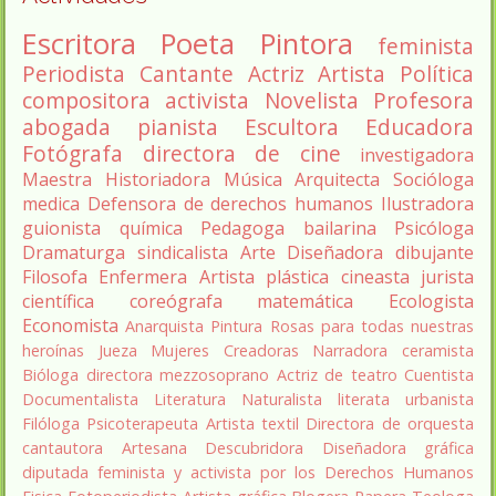
Escritora
Poeta
Pintora
feminista
Periodista
Cantante
Actriz
Artista
Política
compositora
activista
Novelista
Profesora
abogada
pianista
Escultora
Educadora
Fotógrafa
directora de cine
investigadora
Maestra
Historiadora
Música
Arquitecta
Socióloga
medica
Defensora de derechos humanos
Ilustradora
guionista
química
Pedagoga
bailarina
Psicóloga
Dramaturga
sindicalista
Arte
Diseñadora
dibujante
Filosofa
Enfermera
Artista plástica
cineasta
jurista
científica
coreógrafa
matemática
Ecologista
Economista
Anarquista
Pintura
Rosas para todas nuestras
heroínas
Jueza
Mujeres Creadoras
Narradora
ceramista
Bióloga
directora
mezzosoprano
Actriz de teatro
Cuentista
Documentalista
Literatura
Naturalista
literata
urbanista
Filóloga
Psicoterapeuta
Artista textil
Directora de orquesta
cantautora
Artesana
Descubridora
Diseñadora gráfica
diputada
feminista y activista por los Derechos Humanos