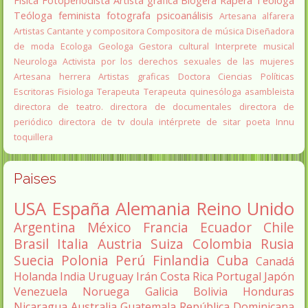
Fisica
Fotoperiodista
Artista gráfica
Blogera
Rapera
Teologa
Teóloga feminista
fotografa
psicoanálisis
Artesana alfarera
Artistas
Cantante y compositora
Compositora de música
Diseñadora
de moda
Ecologa
Geologa
Gestora cultural
Interprete musical
Neurologa
Activista por los derechos sexuales de las mujeres
Artesana herrera
Artistas graficas
Doctora Ciencias Políticas
Escritoras
Fisiologa
Terapeuta
Terapeuta quinesóloga
asambleista
directora de teatro.
directora de documentales
directora de
periódico
directora de tv
doula
intérprete de sitar
poeta Innu
toquillera
Paises
USA
España
Alemania
Reino Unido
Argentina
México
Francia
Ecuador
Chile
Brasil
Italia
Austria
Suiza
Colombia
Rusia
Suecia
Polonia
Perú
Finlandia
Cuba
Canadá
Holanda
India
Uruguay
Irán
Costa Rica
Portugal
Japón
Venezuela
Noruega
Galicia
Bolivia
Honduras
Nicaragua
Australia
Guatemala
República Dominicana