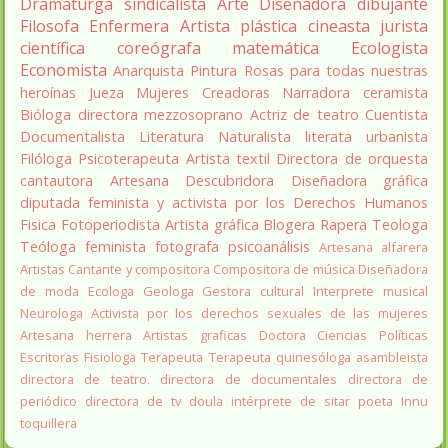
Dramaturga
sindicalista
Arte
Diseñadora
dibujante
Filosofa
Enfermera
Artista plástica
cineasta
jurista
científica
coreógrafa
matemática
Ecologista
Economista
Anarquista
Pintura
Rosas para todas nuestras
heroínas
Jueza
Mujeres Creadoras
Narradora
ceramista
Bióloga
directora
mezzosoprano
Actriz de teatro
Cuentista
Documentalista
Literatura
Naturalista
literata
urbanista
Filóloga
Psicoterapeuta
Artista textil
Directora de orquesta
cantautora
Artesana
Descubridora
Diseñadora gráfica
diputada
feminista y activista por los Derechos Humanos
Fisica
Fotoperiodista
Artista gráfica
Blogera
Rapera
Teologa
Teóloga feminista
fotografa
psicoanálisis
Artesana alfarera
Artistas
Cantante y compositora
Compositora de música
Diseñadora
de moda
Ecologa
Geologa
Gestora cultural
Interprete musical
Neurologa
Activista por los derechos sexuales de las mujeres
Artesana herrera
Artistas graficas
Doctora Ciencias Políticas
Escritoras
Fisiologa
Terapeuta
Terapeuta quinesóloga
asambleista
directora de teatro.
directora de documentales
directora de
periódico
directora de tv
doula
intérprete de sitar
poeta Innu
toquillera