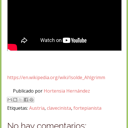
https://en.wikipedia.org/wiki/Isolde_Ahlgrimm
Publicado por
Hortensia Hernández
Etiquetas:
Austria
,
clavecinista
,
fortepianista
No hay comentarios: