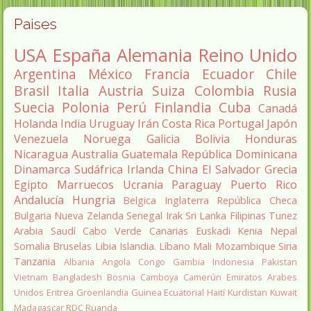
Paises
USA
España
Alemania
Reino Unido
Argentina
México
Francia
Ecuador
Chile
Brasil
Italia
Austria
Suiza
Colombia
Rusia
Suecia
Polonia
Perú
Finlandia
Cuba
Canadá
Holanda
India
Uruguay
Irán
Costa Rica
Portugal
Japón
Venezuela
Noruega
Galicia
Bolivia
Honduras
Nicaragua
Australia
Guatemala
República Dominicana
Dinamarca
Sudáfrica
Irlanda
China
El Salvador
Grecia
Egipto
Marruecos
Ucrania
Paraguay
Puerto Rico
Andalucía
Hungria
Belgica
Inglaterra
República Checa
Bulgaria
Nueva Zelanda
Senegal
Irak
Sri Lanka
Filipinas
Tunez
Arabia Saudí
Cabo Verde
Canarias
Euskadi
Kenia
Nepal
Somalia
Bruselas
Libia
Islandia.
Líbano
Mali
Mozambique
Siria
Tanzania
Albania
Angola
Congo
Gambia
Indonesia
Pakistan
Vietnam
Bangladesh
Bosnia
Camboya
Camerún
Emiratos Arabes
Unidos
Eritrea
Groenlandia
Guinea Ecuatorial
Haití
Kurdistan
Kuwait
Madagascar
RDC
Ruanda