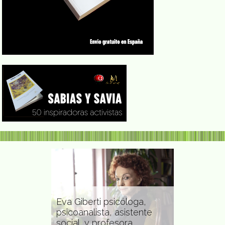
Eva Giberti psicóloga,
a pintora,
psicoanalista, asistente
jante
social, y profesora
María José