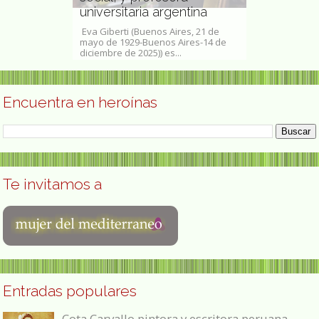
universitaria argentina
científica 
enos Aires, 26
Eva Giberti (Buenos Aires, 21 de
María José Toro
em, 20 de mayo
mayo de 1929-Buenos Aires-14 de
de la Polvorosa
diciembre de 2025)) es...
de 1957) científi
Encuentra en heroínas
Te invitamos a
Entradas populares
Cota Carvallo pintora y escritora peruana