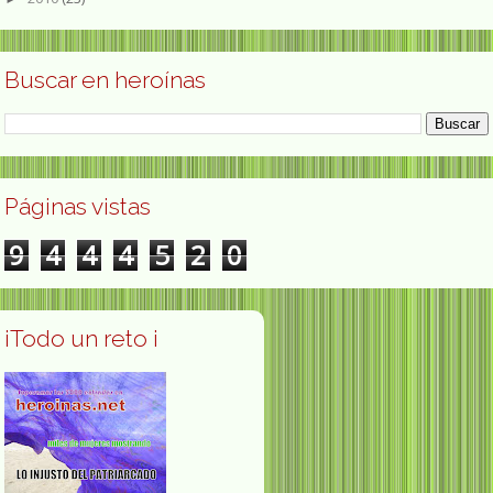
Buscar en heroínas
Páginas vistas
9
4
4
4
5
2
0
¡Todo un reto ¡