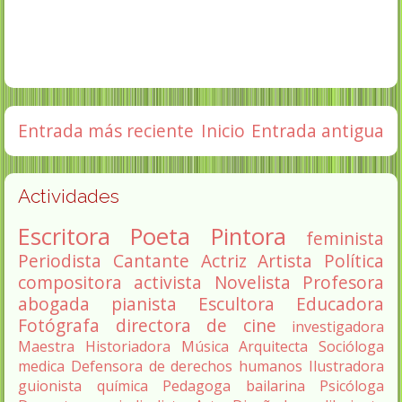
Entrada más reciente
Inicio
Entrada antigua
Actividades
Escritora
Poeta
Pintora
feminista
Periodista
Cantante
Actriz
Artista
Política
compositora
activista
Novelista
Profesora
abogada
pianista
Escultora
Educadora
Fotógrafa
directora de cine
investigadora
Maestra
Historiadora
Música
Arquitecta
Socióloga
medica
Defensora de derechos humanos
Ilustradora
guionista
química
Pedagoga
bailarina
Psicóloga