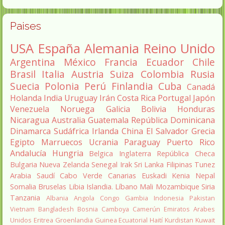
Paises
USA
España
Alemania
Reino Unido
Argentina
México
Francia
Ecuador
Chile
Brasil
Italia
Austria
Suiza
Colombia
Rusia
Suecia
Polonia
Perú
Finlandia
Cuba
Canadá
Holanda
India
Uruguay
Irán
Costa Rica
Portugal
Japón
Venezuela
Noruega
Galicia
Bolivia
Honduras
Nicaragua
Australia
Guatemala
República Dominicana
Dinamarca
Sudáfrica
Irlanda
China
El Salvador
Grecia
Egipto
Marruecos
Ucrania
Paraguay
Puerto Rico
Andalucía
Hungria
Belgica
Inglaterra
República Checa
Bulgaria
Nueva Zelanda
Senegal
Irak
Sri Lanka
Filipinas
Tunez
Arabia Saudí
Cabo Verde
Canarias
Euskadi
Kenia
Nepal
Somalia
Bruselas
Libia
Islandia.
Líbano
Mali
Mozambique
Siria
Tanzania
Albania
Angola
Congo
Gambia
Indonesia
Pakistan
Vietnam
Bangladesh
Bosnia
Camboya
Camerún
Emiratos Arabes
Unidos
Eritrea
Groenlandia
Guinea Ecuatorial
Haití
Kurdistan
Kuwait