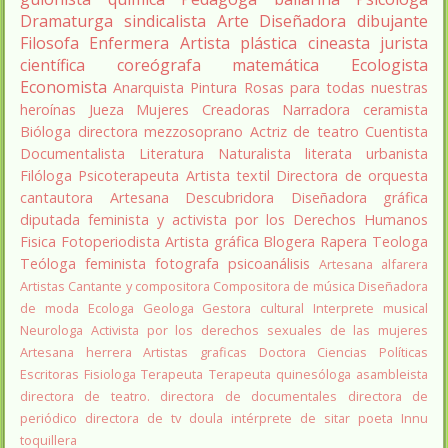
Dramaturga
sindicalista
Arte
Diseñadora
dibujante
Filosofa
Enfermera
Artista plástica
cineasta
jurista
científica
coreógrafa
matemática
Ecologista
Economista
Anarquista
Pintura
Rosas para todas nuestras
heroínas
Jueza
Mujeres Creadoras
Narradora
ceramista
Bióloga
directora
mezzosoprano
Actriz de teatro
Cuentista
Documentalista
Literatura
Naturalista
literata
urbanista
Filóloga
Psicoterapeuta
Artista textil
Directora de orquesta
cantautora
Artesana
Descubridora
Diseñadora gráfica
diputada
feminista y activista por los Derechos Humanos
Fisica
Fotoperiodista
Artista gráfica
Blogera
Rapera
Teologa
Teóloga feminista
fotografa
psicoanálisis
Artesana alfarera
Artistas
Cantante y compositora
Compositora de música
Diseñadora
de moda
Ecologa
Geologa
Gestora cultural
Interprete musical
Neurologa
Activista por los derechos sexuales de las mujeres
Artesana herrera
Artistas graficas
Doctora Ciencias Políticas
Escritoras
Fisiologa
Terapeuta
Terapeuta quinesóloga
asambleista
directora de teatro.
directora de documentales
directora de
periódico
directora de tv
doula
intérprete de sitar
poeta Innu
toquillera