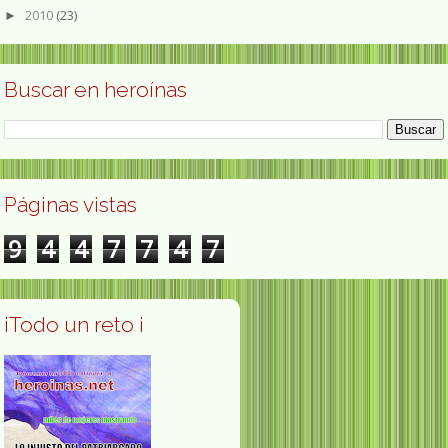
2010
(23)
►
Buscar en heroínas
Páginas vistas
9
4
4
7
7
4
7
¡Todo un reto ¡