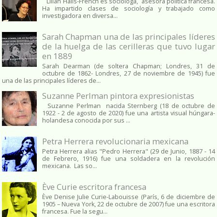
Lilian Halls-French es socióloga, asesora política francesa.
Ha impartido clases de sociología y trabajado como
investigadora en diversa...
Sarah Chapman una de las principales líderes
de la huelga de las cerilleras que tuvo lugar
en 1889
Sarah Dearman (de soltera Chapman; Londres, 31 de
octubre de 1862​- Londres, 27 de noviembre de 1945)​ fue
una de las principales líderes de...
Suzanne Perlman pintora expresionistas
Suzanne Perlman nacida Sternberg (18 de octubre de
1922 - 2 de agosto de 2020) fue una artista visual húngara-
holandesa conocida por sus ...
Petra Herrera revolucionaria mexicana
Petra Herrera alias "Pedro Herrera" (29 de Junio, 1887 - 14
de Febrero, 1916) fue una soldadera en la revolución
mexicana. Las so...
Ève Curie escritora francesa
Ève Denise Julie Curie-Labouisse (París, 6 de diciembre de
1905 – Nueva York, 22 de octubre de 2007) fue una escritora
francesa. Fue la segu...