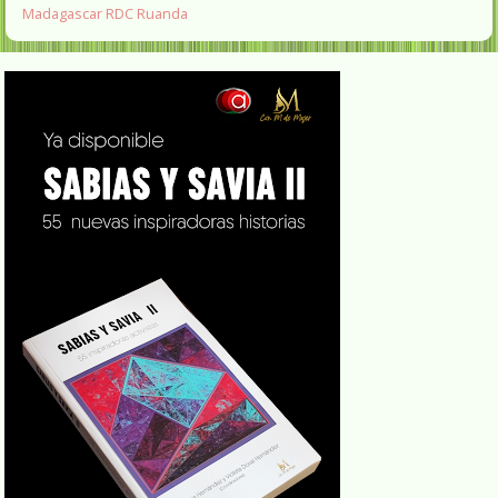
Madagascar
RDC
Ruanda