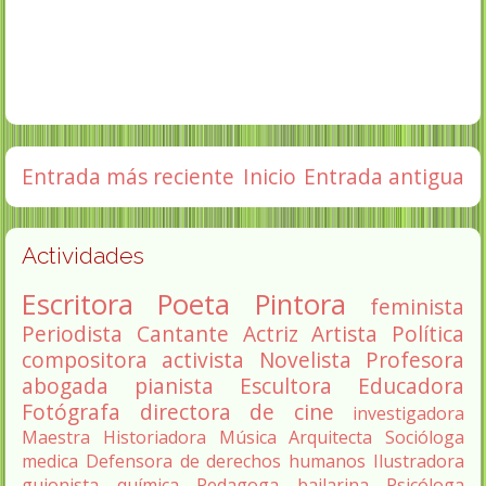
Entrada más reciente
Inicio
Entrada antigua
Actividades
Escritora
Poeta
Pintora
feminista
Periodista
Cantante
Actriz
Artista
Política
compositora
activista
Novelista
Profesora
abogada
pianista
Escultora
Educadora
Fotógrafa
directora de cine
investigadora
Maestra
Historiadora
Música
Arquitecta
Socióloga
medica
Defensora de derechos humanos
Ilustradora
guionista
química
Pedagoga
bailarina
Psicóloga