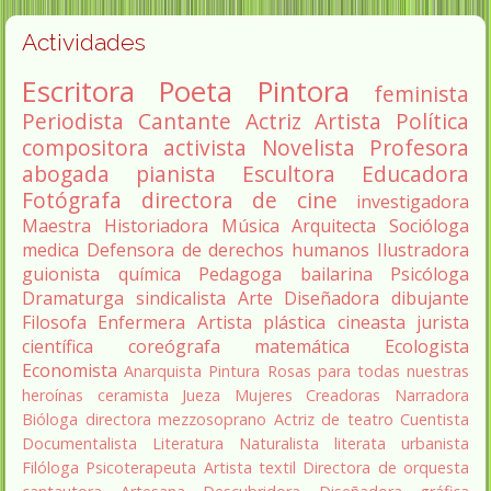
Actividades
Escritora
Poeta
Pintora
feminista
Periodista
Cantante
Actriz
Artista
Política
compositora
activista
Novelista
Profesora
abogada
pianista
Escultora
Educadora
Fotógrafa
directora de cine
investigadora
Maestra
Historiadora
Música
Arquitecta
Socióloga
medica
Defensora de derechos humanos
Ilustradora
guionista
química
Pedagoga
bailarina
Psicóloga
Dramaturga
sindicalista
Arte
Diseñadora
dibujante
Filosofa
Enfermera
Artista plástica
cineasta
jurista
científica
coreógrafa
matemática
Ecologista
Economista
Anarquista
Pintura
Rosas para todas nuestras
heroínas
ceramista
Jueza
Mujeres Creadoras
Narradora
Bióloga
directora
mezzosoprano
Actriz de teatro
Cuentista
Documentalista
Literatura
Naturalista
literata
urbanista
Filóloga
Psicoterapeuta
Artista textil
Directora de orquesta