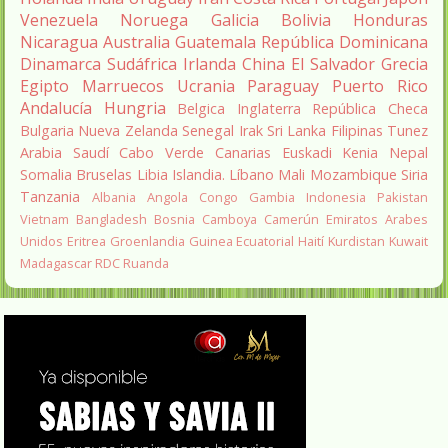
Venezuela
Noruega
Galicia
Bolivia
Honduras
Nicaragua
Australia
Guatemala
República Dominicana
Dinamarca
Sudáfrica
Irlanda
China
El Salvador
Grecia
Egipto
Marruecos
Ucrania
Paraguay
Puerto Rico
Andalucía
Hungria
Belgica
Inglaterra
República Checa
Bulgaria
Nueva Zelanda
Senegal
Irak
Sri Lanka
Filipinas
Tunez
Arabia Saudí
Cabo Verde
Canarias
Euskadi
Kenia
Nepal
Somalia
Bruselas
Libia
Islandia.
Líbano
Mali
Mozambique
Siria
Tanzania
Albania
Angola
Congo
Gambia
Indonesia
Pakistan
Vietnam
Bangladesh
Bosnia
Camboya
Camerún
Emiratos Arabes
Unidos
Eritrea
Groenlandia
Guinea Ecuatorial
Haití
Kurdistan
Kuwait
Madagascar
RDC
Ruanda