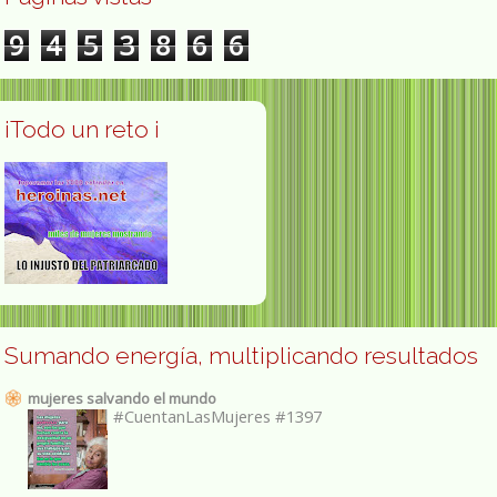
9
4
5
3
8
6
6
¡Todo un reto ¡
Sumando energía, multiplicando resultados
mujeres salvando el mundo
#CuentanLasMujeres #1397