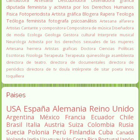
cantautora
Artesana
Descubridora
Diseñadora gráfica
diputada
feminista y activista por los Derechos Humanos
Fisica
Fotoperiodista
Artista gráfica
Blogera
Rapera
Teologa
Teóloga feminista
fotografa
psicoanálisis
Artesana alfarera
Artistas
Cantante y compositora
Compositora de música
Diseñadora
de moda
Ecologa
Geologa
Gestora cultural
Interprete musical
Neurologa
Activista por los derechos sexuales de las mujeres
Artesana herrera
Artistas graficas
Doctora Ciencias Políticas
Escritoras
Fisiologa
Terapeuta
Terapeuta quinesóloga
asambleista
directora de teatro.
directora de documentales
directora de
periódico
directora de tv
doula
intérprete de sitar
poeta Innu
toquillera
Paises
USA
España
Alemania
Reino Unido
Argentina
México
Francia
Ecuador
Chile
Brasil
Italia
Austria
Suiza
Colombia
Rusia
Suecia
Polonia
Perú
Finlandia
Cuba
Canadá
Holanda
India
Uruguay
Irán
Costa Rica
Portugal
Japón