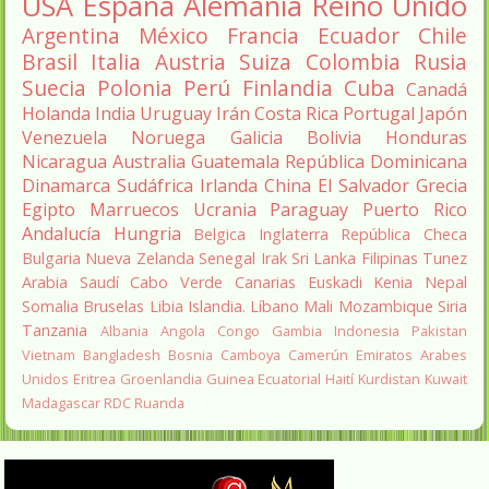
USA
España
Alemania
Reino Unido
Argentina
México
Francia
Ecuador
Chile
Brasil
Italia
Austria
Suiza
Colombia
Rusia
Suecia
Polonia
Perú
Finlandia
Cuba
Canadá
Holanda
India
Uruguay
Irán
Costa Rica
Portugal
Japón
Venezuela
Noruega
Galicia
Bolivia
Honduras
Nicaragua
Australia
Guatemala
República Dominicana
Dinamarca
Sudáfrica
Irlanda
China
El Salvador
Grecia
Egipto
Marruecos
Ucrania
Paraguay
Puerto Rico
Andalucía
Hungria
Belgica
Inglaterra
República Checa
Bulgaria
Nueva Zelanda
Senegal
Irak
Sri Lanka
Filipinas
Tunez
Arabia Saudí
Cabo Verde
Canarias
Euskadi
Kenia
Nepal
Somalia
Bruselas
Libia
Islandia.
Líbano
Mali
Mozambique
Siria
Tanzania
Albania
Angola
Congo
Gambia
Indonesia
Pakistan
Vietnam
Bangladesh
Bosnia
Camboya
Camerún
Emiratos Arabes
Unidos
Eritrea
Groenlandia
Guinea Ecuatorial
Haití
Kurdistan
Kuwait
Madagascar
RDC
Ruanda