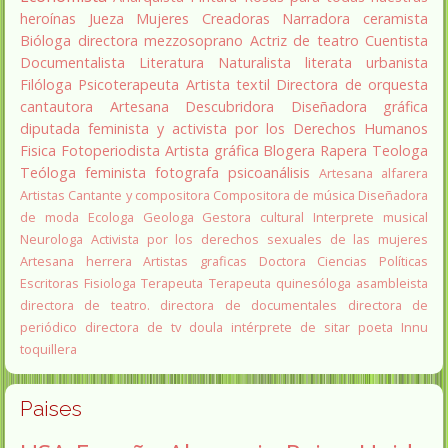
heroínas
Jueza
Mujeres Creadoras
Narradora
ceramista
Bióloga
directora
mezzosoprano
Actriz de teatro
Cuentista
Documentalista
Literatura
Naturalista
literata
urbanista
Filóloga
Psicoterapeuta
Artista textil
Directora de orquesta
cantautora
Artesana
Descubridora
Diseñadora gráfica
diputada
feminista y activista por los Derechos Humanos
Fisica
Fotoperiodista
Artista gráfica
Blogera
Rapera
Teologa
Teóloga feminista
fotografa
psicoanálisis
Artesana alfarera
Artistas
Cantante y compositora
Compositora de música
Diseñadora
de moda
Ecologa
Geologa
Gestora cultural
Interprete musical
Neurologa
Activista por los derechos sexuales de las mujeres
Artesana herrera
Artistas graficas
Doctora Ciencias Políticas
Escritoras
Fisiologa
Terapeuta
Terapeuta quinesóloga
asambleista
directora de teatro.
directora de documentales
directora de
periódico
directora de tv
doula
intérprete de sitar
poeta Innu
toquillera
Paises