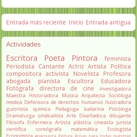
Entrada más reciente
Inicio
Entrada antigua
Actividades
Escritora
Poeta
Pintora
feminista
Periodista
Cantante
Actriz
Artista
Política
compositora
activista
Novelista
Profesora
abogada
pianista
Escultora
Educadora
Fotógrafa
directora de cine
investigadora
Maestra
Historiadora
Música
Arquitecta
Socióloga
medica
Defensora de derechos humanos
Ilustradora
guionista
química
Pedagoga
bailarina
Psicóloga
Dramaturga
sindicalista
Arte
Diseñadora
dibujante
Filosofa
Enfermera
Artista plástica
cineasta
jurista
científica
coreógrafa
matemática
Ecologista
Economista
Anarquista
Pintura
Rosas para todas nuestras