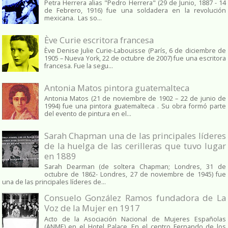
Petra Herrera alias "Pedro Herrera" (29 de Junio, 1887 - 14
de Febrero, 1916) fue una soldadera en la revolución
mexicana. Las so...
Ève Curie escritora francesa
Ève Denise Julie Curie-Labouisse (París, 6 de diciembre de
1905 – Nueva York, 22 de octubre de 2007) fue una escritora
francesa. Fue la segu...
Antonia Matos pintora guatemalteca
Antonia Matos (21 de noviembre de 1902 – 22 de junio de
1994) fue una pintora guatemalteca . Su obra formó parte
del evento de pintura en el...
Sarah Chapman una de las principales líderes
de la huelga de las cerilleras que tuvo lugar
en 1889
Sarah Dearman (de soltera Chapman; Londres, 31 de
octubre de 1862​- Londres, 27 de noviembre de 1945)​ fue
una de las principales líderes de...
Consuelo González Ramos fundadora de La
Voz de la Mujer en 1917
Acto de la Asociación Nacional de Mujeres Españolas
(ANME) en el Hotel Palace. En el centro Fernando de los