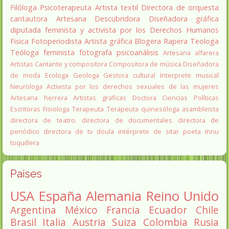
Filóloga
Psicoterapeuta
Artista textil
Directora de orquesta
cantautora
Artesana
Descubridora
Diseñadora gráfica
diputada
feminista y activista por los Derechos Humanos
Fisica
Fotoperiodista
Artista gráfica
Blogera
Rapera
Teologa
Teóloga feminista
fotografa
psicoanálisis
Artesana alfarera
Artistas
Cantante y compositora
Compositora de música
Diseñadora
de moda
Ecologa
Geologa
Gestora cultural
Interprete musical
Neurologa
Activista por los derechos sexuales de las mujeres
Artesana herrera
Artistas graficas
Doctora Ciencias Políticas
Escritoras
Fisiologa
Terapeuta
Terapeuta quinesóloga
asambleista
directora de teatro.
directora de documentales
directora de
periódico
directora de tv
doula
intérprete de sitar
poeta Innu
toquillera
Paises
USA
España
Alemania
Reino Unido
Argentina
México
Francia
Ecuador
Chile
Brasil
Italia
Austria
Suiza
Colombia
Rusia