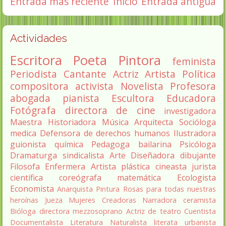
Entrada más reciente
Inicio
Entrada antigua
Actividades
Escritora
Poeta
Pintora
feminista
Periodista
Cantante
Actriz
Artista
Política
compositora
activista
Novelista
Profesora
abogada
pianista
Escultora
Educadora
Fotógrafa
directora de cine
investigadora
Maestra
Historiadora
Música
Arquitecta
Socióloga
medica
Defensora de derechos humanos
Ilustradora
guionista
química
Pedagoga
bailarina
Psicóloga
Dramaturga
sindicalista
Arte
Diseñadora
dibujante
Filosofa
Enfermera
Artista plástica
cineasta
jurista
científica
coreógrafa
matemática
Ecologista
Economista
Anarquista
Pintura
Rosas para todas nuestras
heroínas
Jueza
Mujeres Creadoras
Narradora
ceramista
Bióloga
directora
mezzosoprano
Actriz de teatro
Cuentista
Documentalista
Literatura
Naturalista
literata
urbanista