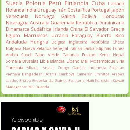
Suecia
Polonia
Perú
Finlandia
Cuba
Canadá
Holanda
India
Uruguay
Irán
Costa Rica
Portugal
Japón
Venezuela
Noruega
Galicia
Bolivia
Honduras
Nicaragua
Australia
Guatemala
República Dominicana
Dinamarca
Sudáfrica
Irlanda
China
El Salvador
Grecia
Egipto
Marruecos
Ucrania
Paraguay
Puerto Rico
Andalucía
Hungria
Belgica
Inglaterra
República Checa
Bulgaria
Nueva Zelanda
Senegal
Irak
Sri Lanka
Filipinas
Tunez
Arabia Saudí
Cabo Verde
Canarias
Euskadi
Kenia
Nepal
Somalia
Bruselas
Libia
Islandia.
Líbano
Mali
Mozambique
Siria
Tanzania
Albania
Angola
Congo
Gambia
Indonesia
Pakistan
Vietnam
Bangladesh
Bosnia
Camboya
Camerún
Emiratos Arabes
Unidos
Eritrea
Groenlandia
Guinea Ecuatorial
Haití
Kurdistan
Kuwait
Madagascar
RDC
Ruanda