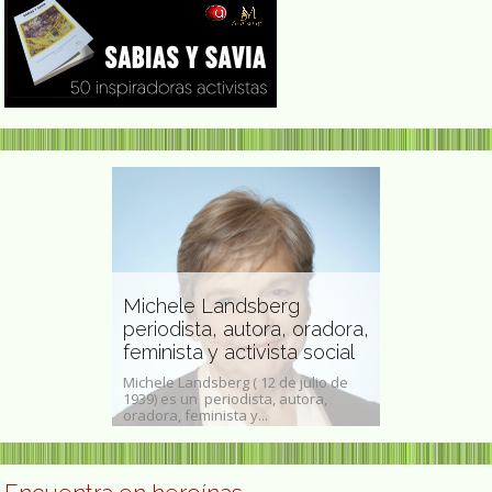
Michele Landsberg
Rosalyn Ya
artista y
periodista, autora, oradora,
Medicina o 
feminista y activista social
1977
rez (Santiago 1
Michele Landsberg ( 12 de julio de
Rosalyn Sussm
e marzo de 1941),
1939) es un periodista, autora,
, 19 de julio de
oradora, feminista y...
de mayo de 2011