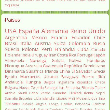
toquillera
Paises
USA
España
Alemania
Reino Unido
Argentina
México
Francia
Ecuador
Chile
Brasil
Italia
Austria
Suiza
Colombia
Rusia
Suecia
Polonia
Perú
Finlandia
Cuba
Canadá
Holanda
India
Uruguay
Irán
Costa Rica
Portugal
Japón
Venezuela
Noruega
Galicia
Bolivia
Honduras
Nicaragua
Australia
Guatemala
República Dominicana
Dinamarca
Sudáfrica
Irlanda
China
El Salvador
Grecia
Egipto
Marruecos
Ucrania
Paraguay
Puerto Rico
Andalucía
Hungria
Belgica
Inglaterra
República Checa
Bulgaria
Nueva Zelanda
Senegal
Irak
Sri Lanka
Filipinas
Tunez
Arabia Saudí
Cabo Verde
Canarias
Euskadi
Kenia
Nepal
Somalia
Bruselas
Libia
Islandia.
Líbano
Mali
Mozambique
Siria
Tanzania
Albania
Angola
Congo
Gambia
Indonesia
Pakistan
Vietnam
Bangladesh
Bosnia
Camboya
Camerún
Emiratos Arabes