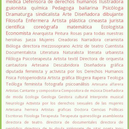
medica
Defensora de derechos humanos
Ilustradora
guionista
química
Pedagoga
bailarina
Psicóloga
Dramaturga
sindicalista
Arte
Diseñadora
dibujante
Filosofa
Enfermera
Artista plástica
cineasta
jurista
científica
coreógrafa
matemática
Ecologista
Economista
Anarquista
Pintura
Rosas para todas nuestras
heroínas
Jueza
Mujeres Creadoras
Narradora
ceramista
Bióloga
directora
mezzosoprano
Actriz de teatro
Cuentista
Documentalista
Literatura
Naturalista
literata
urbanista
Filóloga
Psicoterapeuta
Artista textil
Directora de orquesta
cantautora
Artesana
Descubridora
Diseñadora gráfica
diputada
feminista y activista por los Derechos Humanos
Fisica
Fotoperiodista
Artista gráfica
Blogera
Rapera
Teologa
Teóloga feminista
fotografa
psicoanálisis
Artesana alfarera
Artistas
Cantante y compositora
Compositora de música
Diseñadora
de moda
Ecologa
Geologa
Gestora cultural
Interprete musical
Neurologa
Activista por los derechos sexuales de las mujeres
Artesana herrera
Artistas graficas
Doctora Ciencias Políticas
Escritoras
Fisiologa
Terapeuta
Terapeuta quinesóloga
asambleista
directora de teatro.
directora de documentales
directora de
periódico
directora de tv
doula
intérprete de sitar
poeta Innu