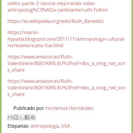
sellos-parte-2-ciencia-mejorando-vidas-
antropolog%C3%ADa-cambiante/ruth-fulton
https://es.wikipedia.org/wiki/Ruth_Benedict
https://marivi-
hypatia.blogspot.com/2011/11/antropologa-cultural-
norteamericana-fue.html
https://www.amazon.es/Ruth-
Valentine/e/B001K89L6U%3Fref=dbs_a_mng_rwt_scn
s_share
https://www.amazon.es/Ruth-
Valentine/e/B001K89L6U%3Fref=dbs_a_mng_rwt_scn
s_share
Publicado por
Hortensia Hernández
Etiquetas:
antropologa
,
USA