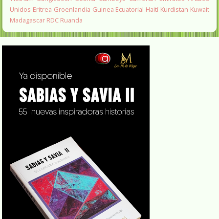
Unidos
Eritrea
Groenlandia
Guinea Ecuatorial
Haití
Kurdistan
Kuwait
Madagascar
RDC
Ruanda