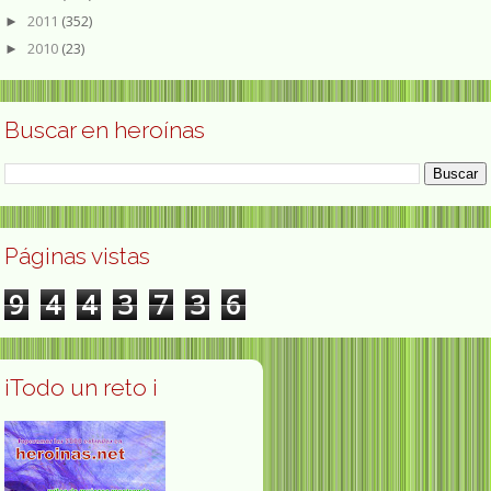
2011
(352)
►
2010
(23)
►
Buscar en heroínas
Páginas vistas
9
4
4
3
7
3
6
¡Todo un reto ¡