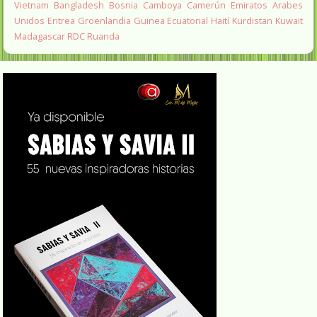
Vietnam
Bangladesh
Bosnia
Camboya
Camerún
Emiratos Arabes
Unidos
Eritrea
Groenlandia
Guinea Ecuatorial
Haití
Kurdistan
Kuwait
Madagascar
RDC
Ruanda