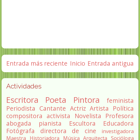
Entrada más reciente
Inicio
Entrada antigua
Actividades
Escritora
Poeta
Pintora
feminista
Periodista
Cantante
Actriz
Artista
Política
compositora
activista
Novelista
Profesora
abogada
pianista
Escultora
Educadora
Fotógrafa
directora de cine
investigadora
Maestra
Historiadora
Música
Arquitecta
Socióloga