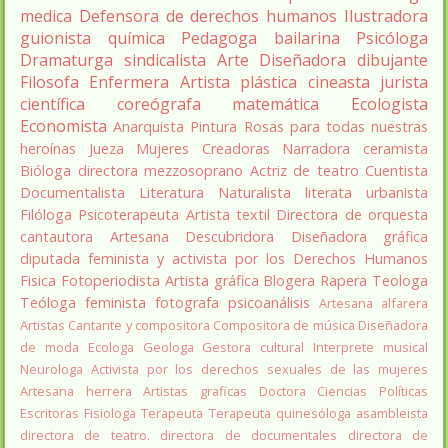
medica
Defensora de derechos humanos
Ilustradora
guionista
química
Pedagoga
bailarina
Psicóloga
Dramaturga
sindicalista
Arte
Diseñadora
dibujante
Filosofa
Enfermera
Artista plástica
cineasta
jurista
científica
coreógrafa
matemática
Ecologista
Economista
Anarquista
Pintura
Rosas para todas nuestras
heroínas
Jueza
Mujeres Creadoras
Narradora
ceramista
Bióloga
directora
mezzosoprano
Actriz de teatro
Cuentista
Documentalista
Literatura
Naturalista
literata
urbanista
Filóloga
Psicoterapeuta
Artista textil
Directora de orquesta
cantautora
Artesana
Descubridora
Diseñadora gráfica
diputada
feminista y activista por los Derechos Humanos
Fisica
Fotoperiodista
Artista gráfica
Blogera
Rapera
Teologa
Teóloga feminista
fotografa
psicoanálisis
Artesana alfarera
Artistas
Cantante y compositora
Compositora de música
Diseñadora
de moda
Ecologa
Geologa
Gestora cultural
Interprete musical
Neurologa
Activista por los derechos sexuales de las mujeres
Artesana herrera
Artistas graficas
Doctora Ciencias Políticas
Escritoras
Fisiologa
Terapeuta
Terapeuta quinesóloga
asambleista
directora de teatro.
directora de documentales
directora de