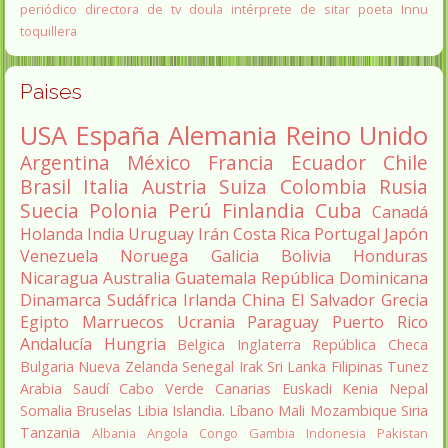
periódico
directora de tv
doula
intérprete de sitar
poeta Innu
toquillera
Paises
USA
España
Alemania
Reino Unido
Argentina
México
Francia
Ecuador
Chile
Brasil
Italia
Austria
Suiza
Colombia
Rusia
Suecia
Polonia
Perú
Finlandia
Cuba
Canadá
Holanda
India
Uruguay
Irán
Costa Rica
Portugal
Japón
Venezuela
Noruega
Galicia
Bolivia
Honduras
Nicaragua
Australia
Guatemala
República Dominicana
Dinamarca
Sudáfrica
Irlanda
China
El Salvador
Grecia
Egipto
Marruecos
Ucrania
Paraguay
Puerto Rico
Andalucía
Hungria
Belgica
Inglaterra
República Checa
Bulgaria
Nueva Zelanda
Senegal
Irak
Sri Lanka
Filipinas
Tunez
Arabia Saudí
Cabo Verde
Canarias
Euskadi
Kenia
Nepal
Somalia
Bruselas
Libia
Islandia.
Líbano
Mali
Mozambique
Siria
Tanzania
Albania
Angola
Congo
Gambia
Indonesia
Pakistan