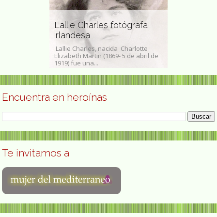
Lallie Charles fotógrafa
Chona Mad
augh
irlandesa
canaria
Lallie Charles, nacida Charlotte
Asunción Made
12 de junio de
Elizabeth Martin (1869- 5 de abril de
Gran Canaria, 
doctora en...
1919) fue una...
conocida como 
Encuentra en heroínas
Te invitamos a