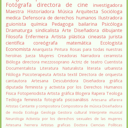
Fotógrafa
directora de cine
investigadora
Maestra
Historiadora
Música
Arquitecta
Socióloga
medica
Defensora de derechos humanos
Ilustradora
guionista
química
Pedagoga
bailarina
Psicóloga
Dramaturga
sindicalista
Arte
Diseñadora
dibujante
Filosofa
Enfermera
Artista plástica
cineasta
jurista
científica
coreógrafa
matemática
Ecologista
Economista
Anarquista
Pintura
Rosas para todas nuestras
heroínas
Jueza
Mujeres Creadoras
Narradora
ceramista
Bióloga
directora
mezzosoprano
Actriz de teatro
Cuentista
Documentalista
Literatura
Naturalista
literata
urbanista
Filóloga
Psicoterapeuta
Artista textil
Directora de orquesta
cantautora
Artesana
Descubridora
Diseñadora gráfica
diputada
feminista y activista por los Derechos Humanos
Fisica
Fotoperiodista
Artista gráfica
Blogera
Rapera
Teologa
Teóloga feminista
fotografa
psicoanálisis
Artesana alfarera
Artistas
Cantante y compositora
Compositora de música
Diseñadora
de moda
Ecologa
Geologa
Gestora cultural
Interprete musical
Neurologa
Activista por los derechos sexuales de las mujeres
Artesana herrera
Artistas graficas
Doctora Ciencias Políticas