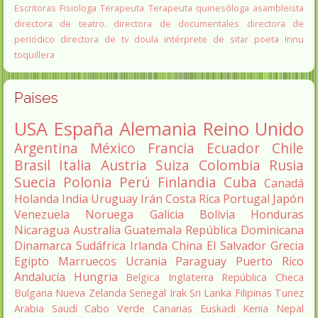
Escritoras
Fisiologa
Terapeuta
Terapeuta quinesóloga
asambleista
directora de teatro.
directora de documentales
directora de
periódico
directora de tv
doula
intérprete de sitar
poeta Innu
toquillera
Paises
USA
España
Alemania
Reino Unido
Argentina
México
Francia
Ecuador
Chile
Brasil
Italia
Austria
Suiza
Colombia
Rusia
Suecia
Polonia
Perú
Finlandia
Cuba
Canadá
Holanda
India
Uruguay
Irán
Costa Rica
Portugal
Japón
Venezuela
Noruega
Galicia
Bolivia
Honduras
Nicaragua
Australia
Guatemala
República Dominicana
Dinamarca
Sudáfrica
Irlanda
China
El Salvador
Grecia
Egipto
Marruecos
Ucrania
Paraguay
Puerto Rico
Andalucía
Hungria
Belgica
Inglaterra
República Checa
Bulgaria
Nueva Zelanda
Senegal
Irak
Sri Lanka
Filipinas
Tunez
Arabia Saudí
Cabo Verde
Canarias
Euskadi
Kenia
Nepal