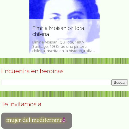
Sarah Hijazi
artista
Elmina Moisan pintora
lesbiana eg
chilena
Sarah Hegazi,
z (Ciudad de
Elmina Moisan (Quillota, 1897-
como Hegazy o 
 1901- Progreso,
Santiago, 1938) fue una pintora
Toronto, 13 de j
re de...
chilena inscrita en la historiografía...
una...
Encuentra en heroínas
Te invitamos a