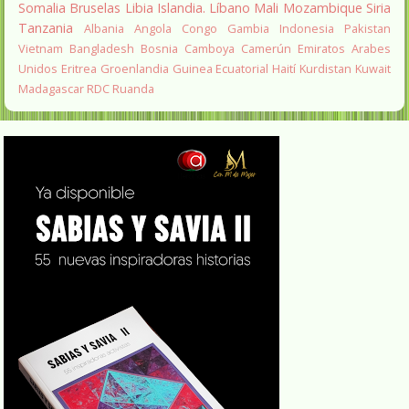
Somalia
Bruselas
Libia
Islandia.
Líbano
Mali
Mozambique
Siria
Tanzania
Albania
Angola
Congo
Gambia
Indonesia
Pakistan
Vietnam
Bangladesh
Bosnia
Camboya
Camerún
Emiratos Arabes
Unidos
Eritrea
Groenlandia
Guinea Ecuatorial
Haití
Kurdistan
Kuwait
Madagascar
RDC
Ruanda