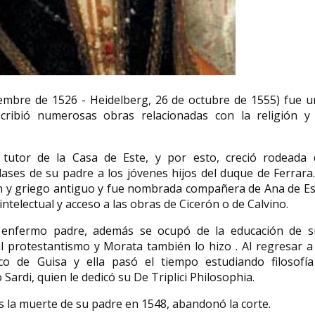
Julia Chuñil activista
medioambiental
Victoria Prego 
iembre de 1526 - Heidelberg, 26 de octubre de 1555) fue u
Julia del Carmen Chuñil Catricura
María Victoria Prego 
cribió numerosas obras relacionadas con la religión y 
(Máfil, 16 de julio de 1952-8 de
Tolívar​ (Madrid, 11 
noviembre de 2024) ...
1948-Madrid, 1 de ma
 tutor de la Casa de Este, y por esto, creció rodeada 
ases de su padre a los jóvenes hijos del duque de Ferrara
tín y griego antiguo y fue nombrada compañera de Ana de E
intelectual y acceso a las obras de Cicerón o de Calvino.
u enfermo padre, además se ocupó de la educación de s
 protestantismo y Morata también lo hizo . Al regresar a
co de Guisa y ella pasó el tiempo estudiando filosofía
rdi, quien le dedicó su De Triplici Philosophia.
as la muerte de su padre en 1548, abandonó la corte.