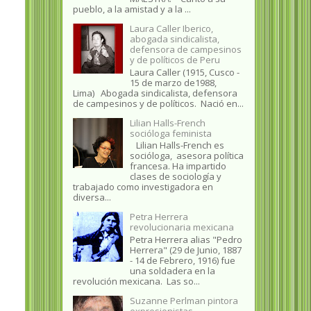
pueblo, a la amistad y a la ...
Laura Caller Iberico,
abogada sindicalista,
defensora de campesinos
y de políticos de Peru
Laura Caller (1915, Cusco -
15 de marzo de1988,
Lima) Abogada sindicalista, defensora
de campesinos y de políticos. Nació en...
Lilian Halls-French
socióloga feminista
Lilian Halls-French es
socióloga, asesora política
francesa. Ha impartido
clases de sociología y
trabajado como investigadora en
diversa...
Petra Herrera
revolucionaria mexicana
Petra Herrera alias "Pedro
Herrera" (29 de Junio, 1887
- 14 de Febrero, 1916) fue
una soldadera en la
revolución mexicana. Las so...
Suzanne Perlman pintora
expresionistas