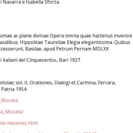
i Navarra e Isabella Sforza.
simae ac plane divinae Opera omnia quae hactenus invenire
audibus. Hippolitae Taurellae Elegia elegantissima. Quibus
es accesserunt, Basilae, apud Petrum Pernam MDLXX
i italiani del Cinquecento», Bari 1927
istolae; vol. II, Orationes, Dialogi et Carmina, Ferrara,
 Patria 1954
a_Morata
ia_Morata/
este-mecenas.html