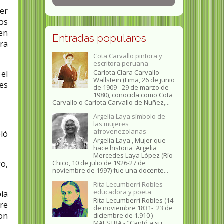
ler
ños
en
Entradas populares
ara
Cota Carvallo pintora y
escritora peruana
Carlota Clara Carvallo
el
Wallstein (Lima, 26 de junio
es
de 1909 - 29 de marzo de
1980), conocida como Cota
Carvallo o Carlota Carvallo de Nuñez,...
Argelia Laya símbolo de
las mujeres
afrovenezolanas
oló
Argelia Laya , Mujer que
hace historia Argelia
Mercedes Laya López (Río
go,
Chico, 10 de julio de 1926-27 de
noviembre de 1997) fue una docente...
Rita Lecumberri Robles
educadora y poeta
bía
Rita Lecumberri Robles (14
tre
de noviembre 1831- 23 de
con
diciembre de 1.910 )
MAESTRA.- "Cantó a su