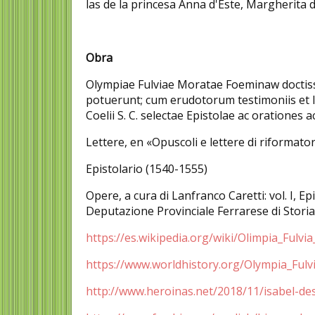
las de la princesa Anna d'Este, Margherita d
Obra
Olympiae Fulviae Moratae Foeminaw doctis
potuerunt; cum erudotorum testimoniis et l
Coelii S. C. selectae Epistolae ac oration
Lettere, en «Opuscoli e lettere di riformator
Epistolario (1540-1555)
Opere, a cura di Lanfranco Caretti: vol. I, Ep
Deputazione Provinciale Ferrarese di Storia
https://es.wikipedia.org/wiki/Olimpia_Fulvi
https://www.worldhistory.org/Olympia_Fulv
http://www.heroinas.net/2018/11/isabel-d