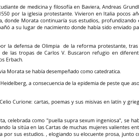
diante de medicina y filosofía en Baviera, Andreas Grund
550 por la iglesia protestante. Vivieron en Italia pocos a
a, donde Morata continuaría sus estudios, profundizando 
ompañó a su lugar de nacimiento donde había sido enviado p
or la defensa de Olimpia de la reforma protestante, tras 
e de las tropas de Carlos V. Buscaron refugio en diferent
os Erbach.
ulvia Morata se había desempeñado como catedratica.
Heidelberg, a consecuencia de la epidemia de peste que as
lio Curione: cartas, poemas y sus misivas en latín y grie
ta, celebrada como "puella supra sexum ingeniosa", se ha
Lando la sitúa en las Cartas de muchas mujeres valientes en
ja por sus estudios. , elogiando su elocuente prosa, junto 