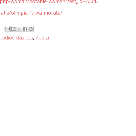
hy.php/woman/notable-women?fem_id=20043
rafie/olimpia-fulvia-morata/
tudios clásicos
,
Poeta