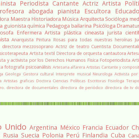
inista
Periodista
Cantante
Actriz
Artista
Polít
rofesora
abogada
pianista
Escultora
Educado
dora
Maestra
Historiadora
Música
Arquitecta
Socióloga
med
ra
guionista
química
Pedagoga
bailarina
Psicóloga
Dramatu
losofa
Enfermera
Artista plástica
cineasta
jurista
cientí
ista
Anarquista
Pintura
Rosas para todas nuestras heroínas
Ju
a
directora
mezzosoprano
Actriz de teatro
Cuentista
Documentali
sicoterapeuta
Artista textil
Directora de orquesta
cantautora
Artes
sta y activista por los Derechos Humanos
Fisica
Fotoperiodista
Art
ta
fotografa
psicoanálisis
Artesana alfarera
Artistas
Cantante y composi
ga
Geologa
Gestora cultural
Interprete musical
Neurologa
Activista por
a
Artistas graficas
Doctora Ciencias Políticas
Escritoras
Fisiologa
Terap
ro.
directora de documentales
directora de periódico
directora de tv
d
o Unido
Argentina
México
Francia
Ecuador
Ch
a
Rusia
Suecia
Polonia
Perú
Finlandia
Cuba
Can