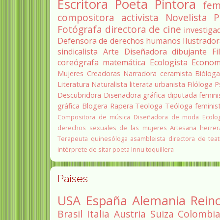
Escritora
Poeta
Pintora
fem
compositora
activista
Novelista
P
Fotógrafa
directora de cine
investiga
Defensora de derechos humanos
Ilustrado
sindicalista
Arte
Diseñadora
dibujante
Fi
coreógrafa
matemática
Ecologista
Econom
Mujeres Creadoras
Narradora
ceramista
Biólog
Literatura
Naturalista
literata
urbanista
Filóloga
P
Descubridora
Diseñadora gráfica
diputada
femini
gráfica
Blogera
Rapera
Teologa
Teóloga feminis
Compositora de música
Diseñadora de moda
Ecolo
derechos sexuales de las mujeres
Artesana herrer
Terapeuta quinesóloga
asambleista
directora de teat
intérprete de sitar
poeta Innu
toquillera
Paises
USA
España
Alemania
Rein
Brasil
Italia
Austria
Suiza
Colombi