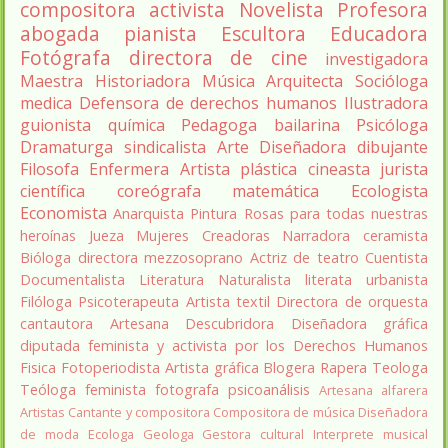
compositora
activista
Novelista
Profesora
abogada
pianista
Escultora
Educadora
Fotógrafa
directora de cine
investigadora
Maestra
Historiadora
Música
Arquitecta
Socióloga
medica
Defensora de derechos humanos
Ilustradora
guionista
química
Pedagoga
bailarina
Psicóloga
Dramaturga
sindicalista
Arte
Diseñadora
dibujante
Filosofa
Enfermera
Artista plástica
cineasta
jurista
científica
coreógrafa
matemática
Ecologista
Economista
Anarquista
Pintura
Rosas para todas nuestras
heroínas
Jueza
Mujeres Creadoras
Narradora
ceramista
Bióloga
directora
mezzosoprano
Actriz de teatro
Cuentista
Documentalista
Literatura
Naturalista
literata
urbanista
Filóloga
Psicoterapeuta
Artista textil
Directora de orquesta
cantautora
Artesana
Descubridora
Diseñadora gráfica
diputada
feminista y activista por los Derechos Humanos
Fisica
Fotoperiodista
Artista gráfica
Blogera
Rapera
Teologa
Teóloga feminista
fotografa
psicoanálisis
Artesana alfarera
Artistas
Cantante y compositora
Compositora de música
Diseñadora
de moda
Ecologa
Geologa
Gestora cultural
Interprete musical