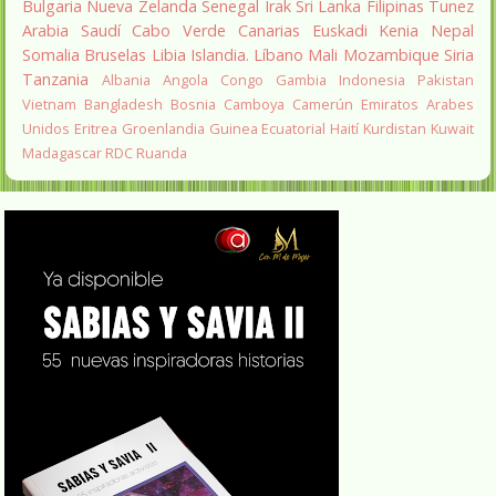
Bulgaria
Nueva Zelanda
Senegal
Irak
Sri Lanka
Filipinas
Tunez
Arabia Saudí
Cabo Verde
Canarias
Euskadi
Kenia
Nepal
Somalia
Bruselas
Libia
Islandia.
Líbano
Mali
Mozambique
Siria
Tanzania
Albania
Angola
Congo
Gambia
Indonesia
Pakistan
Vietnam
Bangladesh
Bosnia
Camboya
Camerún
Emiratos Arabes
Unidos
Eritrea
Groenlandia
Guinea Ecuatorial
Haití
Kurdistan
Kuwait
Madagascar
RDC
Ruanda