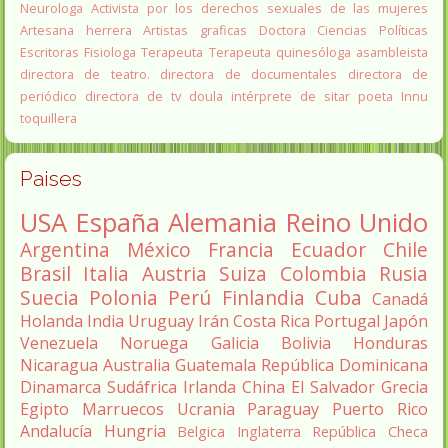
Neurologa
Activista por los derechos sexuales de las mujeres
Artesana herrera
Artistas graficas
Doctora Ciencias Políticas
Escritoras
Fisiologa
Terapeuta
Terapeuta quinesóloga
asambleista
directora de teatro.
directora de documentales
directora de
periódico
directora de tv
doula
intérprete de sitar
poeta Innu
toquillera
Paises
USA
España
Alemania
Reino Unido
Argentina
México
Francia
Ecuador
Chile
Brasil
Italia
Austria
Suiza
Colombia
Rusia
Suecia
Polonia
Perú
Finlandia
Cuba
Canadá
Holanda
India
Uruguay
Irán
Costa Rica
Portugal
Japón
Venezuela
Noruega
Galicia
Bolivia
Honduras
Nicaragua
Australia
Guatemala
República Dominicana
Dinamarca
Sudáfrica
Irlanda
China
El Salvador
Grecia
Egipto
Marruecos
Ucrania
Paraguay
Puerto Rico
Andalucía
Hungria
Belgica
Inglaterra
República Checa