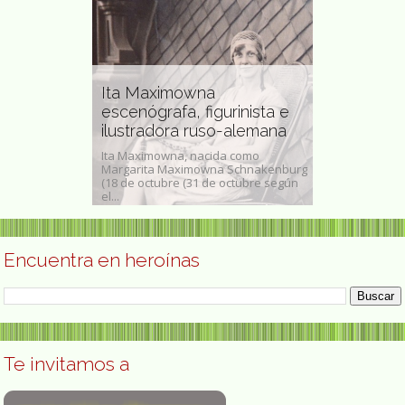
Ita Maximowna
as actriz
escenógrafa, figurinista e
 bailarina y
ilustradora ruso-alemana
ana
María José
Ita Maximowna, nacida como
ánchez (6 de
Margarita Maximowna Schnakenburg
María José Mure
o, Durango,
(18 de octubre (31 de octubre según
en Fernán Núñ
e 1996,...
el...
es diplomada e
Encuentra en heroínas
Te invitamos a