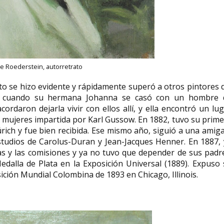
lie Roederstein, autorretrato
nto se hizo evidente y rápidamente superó a otros pintores 
egó cuando su hermana Johanna se casó con un hombre 
ordaron dejarla vivir con ellos allí, y ella encontró un lu
 mujeres impartida por Karl Gussow. En 1882, tuvo su prim
ich y fue bien recibida. Ese mismo año, siguió a una amig
tudios de Carolus-Duran y Jean-Jacques Henner.​ En 1887,
s y las comisiones y ya no tuvo que depender de sus padr
edalla de Plata en la Exposición Universal (1889). Expuso
osición Mundial Colombina de 1893 en Chicago, Illinois.