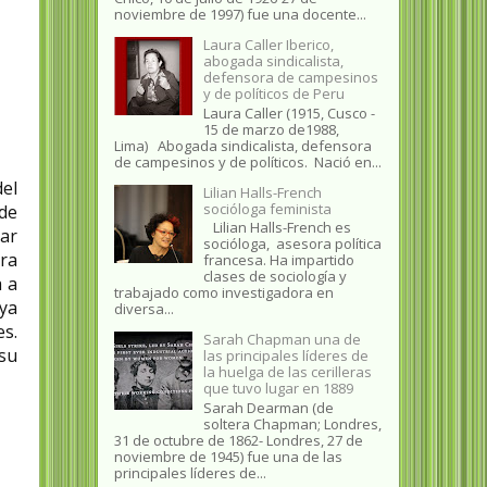
noviembre de 1997) fue una docente...
Laura Caller Iberico,
abogada sindicalista,
defensora de campesinos
y de políticos de Peru
Laura Caller (1915, Cusco -
15 de marzo de1988,
Lima) Abogada sindicalista, defensora
de campesinos y de políticos. Nació en...
del
Lilian Halls-French
socióloga feminista
de
Lilian Halls-French es
gar
socióloga, asesora política
era
francesa. Ha impartido
clases de sociología y
a a
trabajado como investigadora en
 ya
diversa...
es.
Sarah Chapman una de
 su
las principales líderes de
la huelga de las cerilleras
que tuvo lugar en 1889
Sarah Dearman (de
soltera Chapman; Londres,
31 de octubre de 1862​- Londres, 27 de
noviembre de 1945)​ fue una de las
principales líderes de...