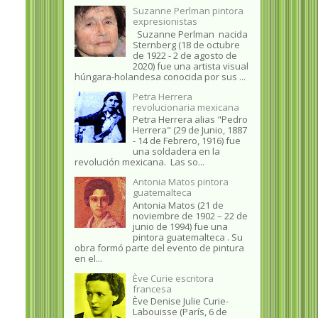
Suzanne Perlman pintora
expresionistas
Suzanne Perlman nacida
Sternberg (18 de octubre
de 1922 - 2 de agosto de
2020) fue una artista visual
húngara-holandesa conocida por sus ...
Petra Herrera
revolucionaria mexicana
Petra Herrera alias "Pedro
Herrera" (29 de Junio, 1887
- 14 de Febrero, 1916) fue
una soldadera en la
revolución mexicana. Las so...
Antonia Matos pintora
guatemalteca
Antonia Matos (21 de
noviembre de 1902 – 22 de
junio de 1994) fue una
pintora guatemalteca . Su
obra formó parte del evento de pintura
en el...
Ève Curie escritora
francesa
Ève Denise Julie Curie-
Labouisse (París, 6 de