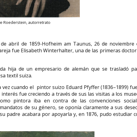
lie Roederstein, autorretrato
Carrie Reichardt artista
Martha Nussbau
británica
estadounidens
22 de abril de 1859-Hofheim am Taunus, 26 de noviembre 
Carrie Reichardt (Londres, 1966) es
Martha Craven Nus
reja fue Elisabeth Winterhalter, una de las primeras docto
una artista británica representante
York, 6 de mayo de 1
del arte protesta....
filósofa estadounide
unda hija de un empresario de alemán que se trasladó pa
 textil suiza.
ra vez cuando el pintor suizo Eduard Pfyffer (1836–1899) fu
 interés fue creciendo a través de sus las visitas a los mus
como pintora iba en contra de las convenciones social
mandatos de su género, se oponía claramente a sus deseos
 su padre acabara por apoyarla y, en 1876, pudo estudiar 