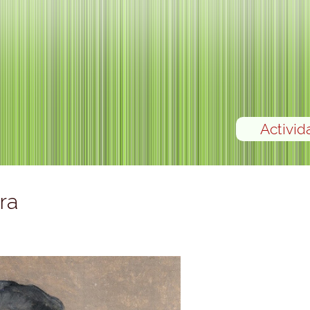
Activid
ora