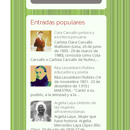
Entradas populares
Cota Carvallo pintora y
escritora peruana
Carlota Clara Carvallo
Wallstein (Lima, 26 de junio
de 1909 - 29 de marzo de
1980), conocida como Cota
Carvallo o Carlota Carvallo de Nuñez,...
Rita Lecumberri Robles
educadora y poeta
Rita Lecumberri Robles (14
de noviembre 1831- 23 de
diciembre de 1.910 )
MAESTRA.- "Cantó a su
pueblo, a la amistad y a la ...
Argelia Laya símbolo de
las mujeres
afrovenezolanas
Argelia Laya , Mujer que
hace historia Argelia
Mercedes Laya López (Río
Chico, 10 de julio de 1926-27 de