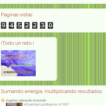
Páginas vistas
9
4
5
2
2
3
0
¡Todo un reto ¡
Sumando energía, multiplicando resultados
mujeres salvando el mundo
#CuentanLasMujeres #1397