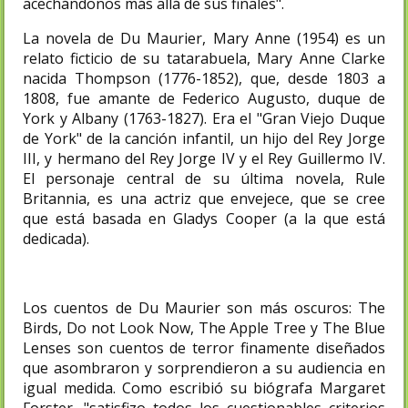
acechándonos más allá de sus finales".
La novela de Du Maurier, Mary Anne (1954) es un
relato ficticio de su tatarabuela, Mary Anne Clarke
nacida Thompson (1776-1852), que, desde 1803 a
1808, fue amante de Federico Augusto, duque de
York y Albany (1763-1827). Era el "Gran Viejo Duque
de York" de la canción infantil, un hijo del Rey Jorge
III, y hermano del Rey Jorge IV y el Rey Guillermo IV.
El personaje central de su última novela, Rule
Britannia, es una actriz que envejece, que se cree
que está basada en Gladys Cooper (a la que está
dedicada).
Los cuentos de Du Maurier son más oscuros: The
Birds, Do not Look Now, The Apple Tree y The Blue
Lenses son cuentos de terror finamente diseñados
que asombraron y sorprendieron a su audiencia en
igual medida. Como escribió su biógrafa Margaret
Forster, "satisfizo todos los cuestionables criterios