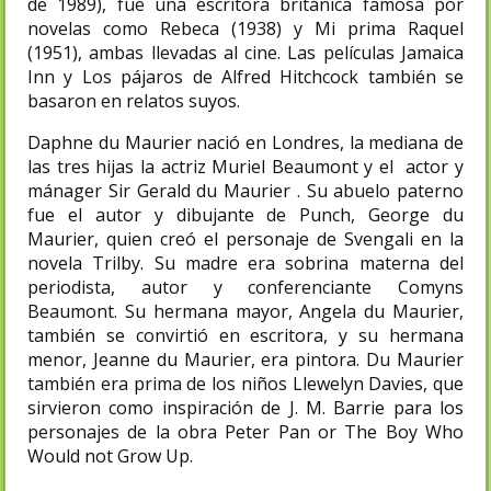
de 1989), fue una escritora británica famosa por
novelas como Rebeca (1938) y Mi prima Raquel
(1951), ambas llevadas al cine. Las películas Jamaica
Inn y Los pájaros de Alfred Hitchcock también se
basaron en relatos suyos.
Daphne du Maurier nació en Londres, la mediana de
las tres hijas la actriz Muriel Beaumont y el actor y
mánager Sir Gerald du Maurier . Su abuelo paterno
fue el autor y dibujante de Punch, George du
Maurier, quien creó el personaje de Svengali en la
novela Trilby. Su madre era sobrina materna del
periodista, autor y conferenciante Comyns
Beaumont.​ Su hermana mayor, Angela du Maurier,
también se convirtió en escritora, y su hermana
menor, Jeanne du Maurier, era pintora. Du Maurier
también era prima de los niños Llewelyn Davies, que
sirvieron como inspiración de J. M. Barrie para los
personajes de la obra Peter Pan or The Boy Who
Would not Grow Up.