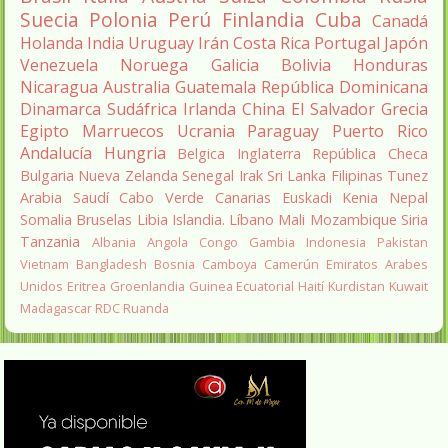
Suecia
Polonia
Perú
Finlandia
Cuba
Canadá
Holanda
India
Uruguay
Irán
Costa Rica
Portugal
Japón
Venezuela
Noruega
Galicia
Bolivia
Honduras
Nicaragua
Australia
Guatemala
República Dominicana
Dinamarca
Sudáfrica
Irlanda
China
El Salvador
Grecia
Egipto
Marruecos
Ucrania
Paraguay
Puerto Rico
Andalucía
Hungria
Belgica
Inglaterra
República Checa
Bulgaria
Nueva Zelanda
Senegal
Irak
Sri Lanka
Filipinas
Tunez
Arabia Saudí
Cabo Verde
Canarias
Euskadi
Kenia
Nepal
Somalia
Bruselas
Libia
Islandia.
Líbano
Mali
Mozambique
Siria
Tanzania
Albania
Angola
Congo
Gambia
Indonesia
Pakistan
Vietnam
Bangladesh
Bosnia
Camboya
Camerún
Emiratos Arabes
Unidos
Eritrea
Groenlandia
Guinea Ecuatorial
Haití
Kurdistan
Kuwait
Madagascar
RDC
Ruanda