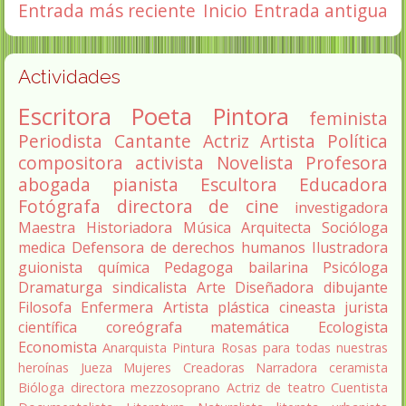
Entrada más reciente
Inicio
Entrada antigua
Actividades
Escritora
Poeta
Pintora
feminista
Periodista
Cantante
Actriz
Artista
Política
compositora
activista
Novelista
Profesora
abogada
pianista
Escultora
Educadora
Fotógrafa
directora de cine
investigadora
Maestra
Historiadora
Música
Arquitecta
Socióloga
medica
Defensora de derechos humanos
Ilustradora
guionista
química
Pedagoga
bailarina
Psicóloga
Dramaturga
sindicalista
Arte
Diseñadora
dibujante
Filosofa
Enfermera
Artista plástica
cineasta
jurista
científica
coreógrafa
matemática
Ecologista
Economista
Anarquista
Pintura
Rosas para todas nuestras
heroínas
Jueza
Mujeres Creadoras
Narradora
ceramista
Bióloga
directora
mezzosoprano
Actriz de teatro
Cuentista