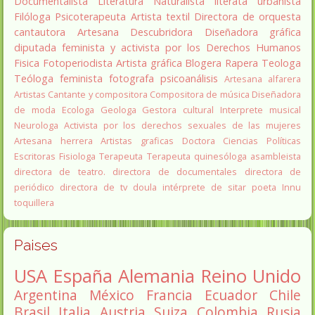
Documentalista
Literatura
Naturalista
literata
urbanista
Filóloga
Psicoterapeuta
Artista textil
Directora de orquesta
cantautora
Artesana
Descubridora
Diseñadora gráfica
diputada
feminista y activista por los Derechos Humanos
Fisica
Fotoperiodista
Artista gráfica
Blogera
Rapera
Teologa
Teóloga feminista
fotografa
psicoanálisis
Artesana alfarera
Artistas
Cantante y compositora
Compositora de música
Diseñadora
de moda
Ecologa
Geologa
Gestora cultural
Interprete musical
Neurologa
Activista por los derechos sexuales de las mujeres
Artesana herrera
Artistas graficas
Doctora Ciencias Políticas
Escritoras
Fisiologa
Terapeuta
Terapeuta quinesóloga
asambleista
directora de teatro.
directora de documentales
directora de
periódico
directora de tv
doula
intérprete de sitar
poeta Innu
toquillera
Paises
USA
España
Alemania
Reino Unido
Argentina
México
Francia
Ecuador
Chile
Brasil
Italia
Austria
Suiza
Colombia
Rusia