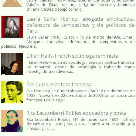
Esther Valdés ( 1897-1908), también conocida como Esther
Valdés de Díaz, fue una dirigente obrera y feminista
chilena. Valdés trabajó como o...
Laura Caller Iberico, abogada sindicalista,
defensora de campesinos y de políticos de
Peru
Laura Caller (1915, Cusco - 15 de marzo de1988, Lima)
Abogada sindicalista, defensora de campesinos y de
políticos. Nació en...
Lilian Halls-French socióloga feminista
Lilian Halls-French es socióloga, asesora política francesa.
Ha impartido clases de sociología y trabajado como
investigadora en diversa...
Ève Curie escritora francesa
Ève Denise Julie Curie-Labouisse (París, 6 de diciembre de
1905 – Nueva York, 22 de octubre de 2007) fue una escritora
francesa. Fue la segu...
Rita Lecumberri Robles educadora y poeta
Rita Lecumberri Robles (14 de noviembre 1831- 23 de
diciembre de 1.910 ) MAESTRA.- "Cantó a su pueblo, a la
amistad y a la ...