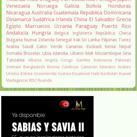
Venezuela
Noruega
Galicia
Bolivia
Honduras
Nicaragua
Australia
Guatemala
República Dominicana
Dinamarca
Sudáfrica
Irlanda
China
El Salvador
Grecia
Egipto
Marruecos
Ucrania
Paraguay
Puerto Rico
Andalucía
Hungria
Belgica
Inglaterra
República Checa
Bulgaria
Nueva Zelanda
Senegal
Irak
Sri Lanka
Filipinas
Tunez
Arabia Saudí
Cabo Verde
Canarias
Euskadi
Kenia
Nepal
Somalia
Bruselas
Libia
Islandia.
Líbano
Mali
Mozambique
Siria
Tanzania
Albania
Angola
Congo
Gambia
Indonesia
Pakistan
Vietnam
Bangladesh
Bosnia
Camboya
Camerún
Emiratos Arabes
Unidos
Eritrea
Groenlandia
Guinea Ecuatorial
Haití
Kurdistan
Kuwait
Madagascar
RDC
Ruanda