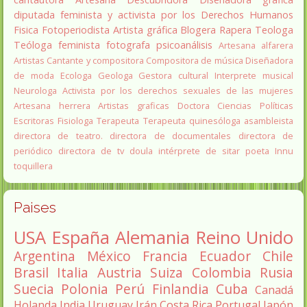
diputada
feminista y activista por los Derechos Humanos
Fisica
Fotoperiodista
Artista gráfica
Blogera
Rapera
Teologa
Teóloga feminista
fotografa
psicoanálisis
Artesana alfarera
Artistas
Cantante y compositora
Compositora de música
Diseñadora
de moda
Ecologa
Geologa
Gestora cultural
Interprete musical
Neurologa
Activista por los derechos sexuales de las mujeres
Artesana herrera
Artistas graficas
Doctora Ciencias Políticas
Escritoras
Fisiologa
Terapeuta
Terapeuta quinesóloga
asambleista
directora de teatro.
directora de documentales
directora de
periódico
directora de tv
doula
intérprete de sitar
poeta Innu
toquillera
Paises
USA
España
Alemania
Reino Unido
Argentina
México
Francia
Ecuador
Chile
Brasil
Italia
Austria
Suiza
Colombia
Rusia
Suecia
Polonia
Perú
Finlandia
Cuba
Canadá
Holanda
India
Uruguay
Irán
Costa Rica
Portugal
Japón