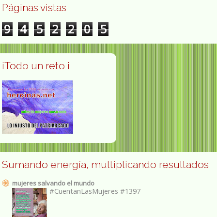
Páginas vistas
9
4
5
2
2
0
5
¡Todo un reto ¡
Sumando energía, multiplicando resultados
mujeres salvando el mundo
#CuentanLasMujeres #1397