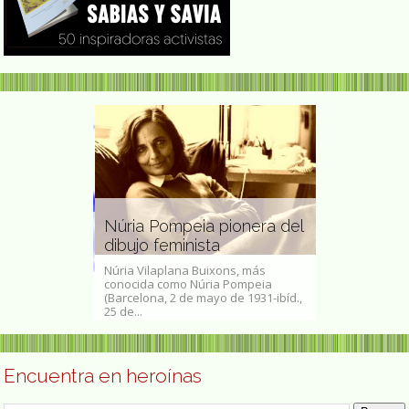
Núria Pompeia pionera del
intora
dibujo feminista
Ana María 
Núria Vilaplana Buixons, más
a, 1897-
conocida como Núria Pompeia
Ana María Shua
na pintora
(Barcelona, 2 de mayo de 1931-ibíd.,
abril de 1951) 
istoriografía...
25 de...
argentina. Su 
Encuentra en heroínas