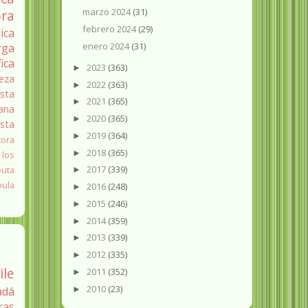
marzo 2024
(31)
ra
febrero 2024
(29)
ica
enero 2024
(31)
rga
fica
2023
(363)
►
eza
2022
(363)
►
sta
2021
(365)
►
ana
2020
(365)
►
ista
2019
(364)
►
tora
2018
(365)
►
 los
2017
(339)
euta
►
oula
2016
(248)
►
2015
(246)
►
2014
(359)
►
2013
(339)
►
2012
(335)
►
ile
2011
(352)
►
2010
(23)
►
adá
ras