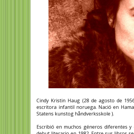
Cindy Kristin Haug (28 de agosto de 1956
escritora infantil noruega. Nació en Hama
Statens kunstog håndverksskole ).
Escribió en muchos géneros diferentes y 
debut literario en 1982. Entre sus libros s