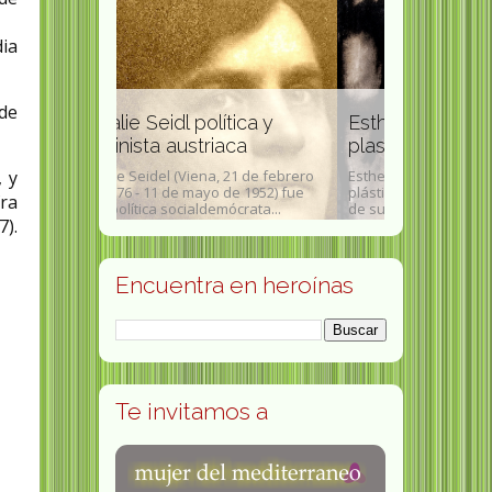
dia
Ita Maxim
escenógraf
 de
ítica y
Esther Ortego artista
ilustrador
iaca
plastica
Ita Maximowna
, 21 de febrero
Esther Ortego (1934-2012) artista
Margarita Ma
, y
 de 1952) fue
plástica que desarrolló gran parte
Schnakenburg 
ra
mócrata...
de su obra en la segunda...
octubre según e
7).
Encuentra en heroínas
Te invitamos a