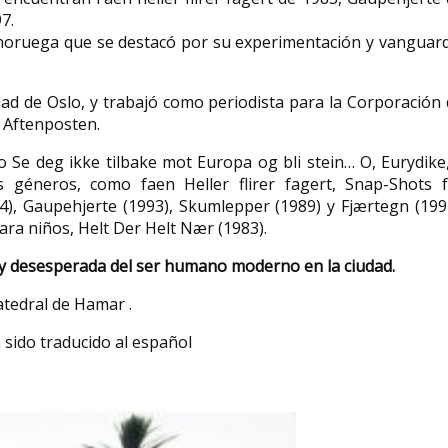
7.
 noruega que se destacó por su experimentación y vanguar
Catalina García González
conductora, cartera,
madre de seis hijos,
sidad de Oslo, y trabajó como periodista para la Corporación
recadera de sus vecinos y
Amalie Seidl pol
o Aftenposten.
regente de una fonda
feminista austr
Catalina García González (Puebla de
Amalie Seidel (Viena
 Se deg ikke tilbake mot Europa og bli stein… O, Eurydike
Lillo, León,14 de abril de 1888 -1959)
de 1876 - 11 de mayo
s géneros, como faen Heller flirer fagert, Snap-Shots f
fue la primera mujer...
una política socialde
84), Gaupehjerte (1993), Skumlepper (1989) y Fjærtegn (199
ara niños, Helt Der Helt Nær (1983).
 y desesperada del ser humano moderno en la ciudad.
atedral de Hamar .
 sido traducido al español