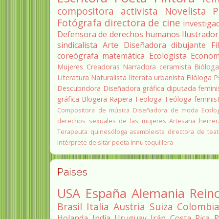
compositora
activista
Novelista
P
Fotógrafa
directora de cine
investiga
Defensora de derechos humanos
Ilustrado
sindicalista
Arte
Diseñadora
dibujante
Fi
coreógrafa
matemática
Ecologista
Econom
Mujeres Creadoras
Narradora
ceramista
Biólog
Literatura
Naturalista
literata
urbanista
Filóloga
P
Descubridora
Diseñadora gráfica
diputada
femini
gráfica
Blogera
Rapera
Teologa
Teóloga feminis
Compositora de música
Diseñadora de moda
Ecolo
derechos sexuales de las mujeres
Artesana herrer
Terapeuta quinesóloga
asambleista
directora de teat
intérprete de sitar
poeta Innu
toquillera
Paises
USA
España
Alemania
Rein
Brasil
Italia
Austria
Suiza
Colombi
Holanda
India
Uruguay
Irán
Costa Rica
P