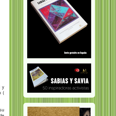
 y
o (
su
 de