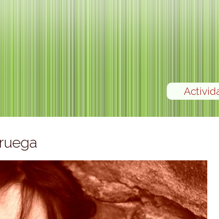
Activid
oruega