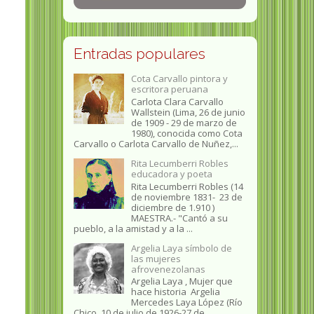
Entradas populares
Cota Carvallo pintora y
escritora peruana
Carlota Clara Carvallo
Wallstein (Lima, 26 de junio
de 1909 - 29 de marzo de
1980), conocida como Cota
Carvallo o Carlota Carvallo de Nuñez,...
Rita Lecumberri Robles
educadora y poeta
Rita Lecumberri Robles (14
de noviembre 1831- 23 de
diciembre de 1.910 )
MAESTRA.- "Cantó a su
pueblo, a la amistad y a la ...
Argelia Laya símbolo de
las mujeres
afrovenezolanas
Argelia Laya , Mujer que
hace historia Argelia
Mercedes Laya López (Río
Chico, 10 de julio de 1926-27 de