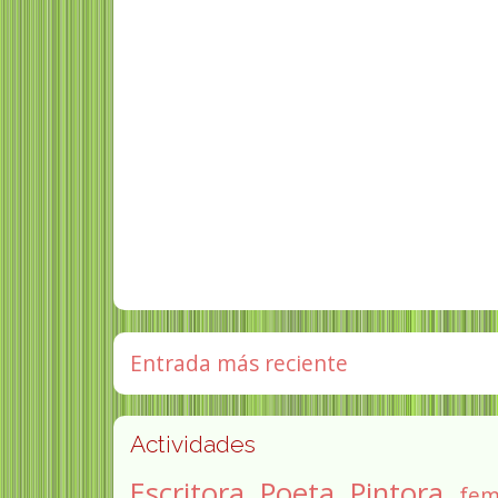
Entrada más reciente
Actividades
Escritora
Poeta
Pintora
fem