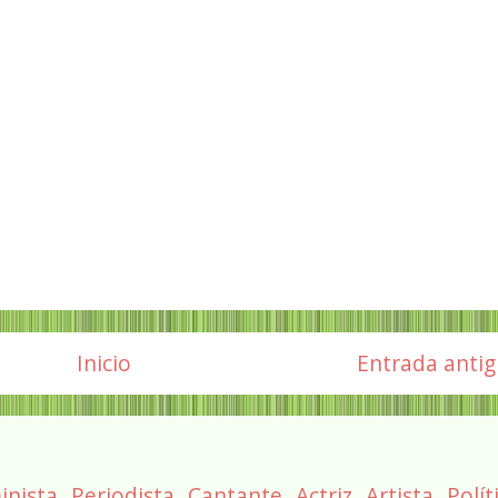
Inicio
Entrada anti
inista
Periodista
Cantante
Actriz
Artista
Polít