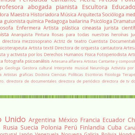
rofesora
abogada
pianista
Escultora
Educado
dora
Maestra
Historiadora
Música
Arquitecta
Socióloga
med
ra
guionista
química
Pedagoga
bailarina
Psicóloga
Dramatu
losofa
Enfermera
Artista plástica
cineasta
jurista
cientí
ista
Anarquista
Pintura
Rosas para todas nuestras heroínas
Ju
a
directora
mezzosoprano
Actriz de teatro
Cuentista
Documentali
sicoterapeuta
Artista textil
Directora de orquesta
cantautora
Artes
sta y activista por los Derechos Humanos
Fisica
Fotoperiodista
Art
ta
fotografa
psicoanálisis
Artesana alfarera
Artistas
Cantante y composi
ga
Geologa
Gestora cultural
Interprete musical
Neurologa
Activista por
a
Artistas graficas
Doctora Ciencias Políticas
Escritoras
Fisiologa
Terap
ro.
directora de documentales
directora de periódico
directora de tv
d
o Unido
Argentina
México
Francia
Ecuador
Ch
a
Rusia
Suecia
Polonia
Perú
Finlandia
Cuba
Can
ortugal
Japón
Venezuela
Noruega
Galicia
Bolivia
Hondu