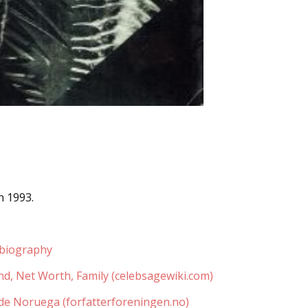
n 1993.
/biography
d, Net Worth, Family (celebsagewiki.com)
 de Noruega (forfatterforeningen.no)