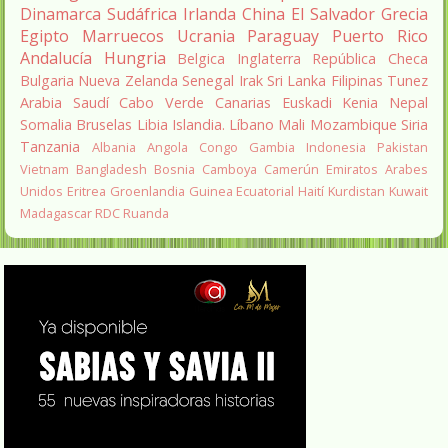
Dinamarca
Sudáfrica
Irlanda
China
El Salvador
Grecia
Egipto
Marruecos
Ucrania
Paraguay
Puerto Rico
Andalucía
Hungria
Belgica
Inglaterra
República Checa
Bulgaria
Nueva Zelanda
Senegal
Irak
Sri Lanka
Filipinas
Tunez
Arabia Saudí
Cabo Verde
Canarias
Euskadi
Kenia
Nepal
Somalia
Bruselas
Libia
Islandia.
Líbano
Mali
Mozambique
Siria
Tanzania
Albania
Angola
Congo
Gambia
Indonesia
Pakistan
Vietnam
Bangladesh
Bosnia
Camboya
Camerún
Emiratos Arabes
Unidos
Eritrea
Groenlandia
Guinea Ecuatorial
Haití
Kurdistan
Kuwait
Madagascar
RDC
Ruanda