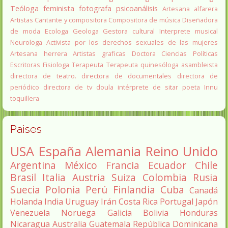
Teóloga feminista
fotografa
psicoanálisis
Artesana alfarera
Artistas
Cantante y compositora
Compositora de música
Diseñadora
de moda
Ecologa
Geologa
Gestora cultural
Interprete musical
Neurologa
Activista por los derechos sexuales de las mujeres
Artesana herrera
Artistas graficas
Doctora Ciencias Políticas
Escritoras
Fisiologa
Terapeuta
Terapeuta quinesóloga
asambleista
directora de teatro.
directora de documentales
directora de
periódico
directora de tv
doula
intérprete de sitar
poeta Innu
toquillera
Paises
USA
España
Alemania
Reino Unido
Argentina
México
Francia
Ecuador
Chile
Brasil
Italia
Austria
Suiza
Colombia
Rusia
Suecia
Polonia
Perú
Finlandia
Cuba
Canadá
Holanda
India
Uruguay
Irán
Costa Rica
Portugal
Japón
Venezuela
Noruega
Galicia
Bolivia
Honduras
Nicaragua
Australia
Guatemala
República Dominicana