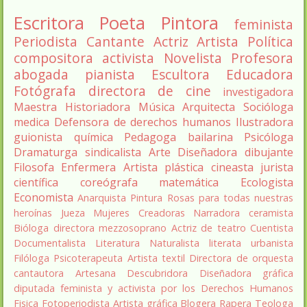
Escritora
Poeta
Pintora
feminista
Periodista
Cantante
Actriz
Artista
Política
compositora
activista
Novelista
Profesora
abogada
pianista
Escultora
Educadora
Fotógrafa
directora de cine
investigadora
Maestra
Historiadora
Música
Arquitecta
Socióloga
medica
Defensora de derechos humanos
Ilustradora
guionista
química
Pedagoga
bailarina
Psicóloga
Dramaturga
sindicalista
Arte
Diseñadora
dibujante
Filosofa
Enfermera
Artista plástica
cineasta
jurista
científica
coreógrafa
matemática
Ecologista
Economista
Anarquista
Pintura
Rosas para todas nuestras
heroínas
Jueza
Mujeres Creadoras
Narradora
ceramista
Bióloga
directora
mezzosoprano
Actriz de teatro
Cuentista
Documentalista
Literatura
Naturalista
literata
urbanista
Filóloga
Psicoterapeuta
Artista textil
Directora de orquesta
cantautora
Artesana
Descubridora
Diseñadora gráfica
diputada
feminista y activista por los Derechos Humanos
Fisica
Fotoperiodista
Artista gráfica
Blogera
Rapera
Teologa