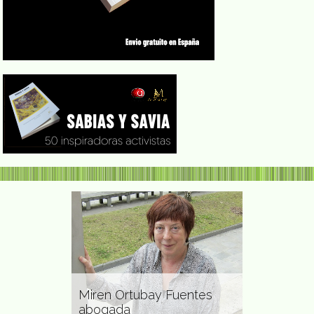
 Ayllón
igadora
rtista
Miren Ortubay Fuentes
Dolorosa 
abogada
ambientalis