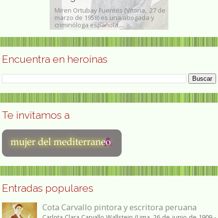
, (Soria, 13 de
Miren Ortubay Fuentes (Vitoria, 27 de
Dolorosa Mubvu
 10 de mayo de
marzo de 1958) es una abogada y
comunitaria y 
criminóloga española,...
ambiente origin
Encuentra en heroínas
Te invitamos a
Entradas populares
Cota Carvallo pintora y escritora peruana
Carlota Clara Carvallo Wallstein (Lima, 26 de junio de 1909 -