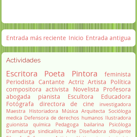
Entrada más reciente
Inicio
Entrada antigua
Actividades
Escritora
Poeta
Pintora
feminista
Periodista
Cantante
Actriz
Artista
Política
compositora
activista
Novelista
Profesora
abogada
pianista
Escultora
Educadora
Fotógrafa
directora de cine
investigadora
Maestra
Historiadora
Música
Arquitecta
Socióloga
medica
Defensora de derechos humanos
Ilustradora
guionista
química
Pedagoga
bailarina
Psicóloga
Dramaturga
sindicalista
Arte
Diseñadora
dibujante