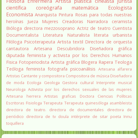
Filosofa
Enfermera
Artista plástica
cineasta
jurista
científica
coreógrafa
matemática
Ecologista
Economista
Anarquista
Pintura
Rosas para todas nuestras
heroínas
Jueza
Mujeres Creadoras
Narradora
ceramista
Bióloga
directora
mezzosoprano
Actriz de teatro
Cuentista
Documentalista
Literatura
Naturalista
literata
urbanista
Filóloga
Psicoterapeuta
Artista textil
Directora de orquesta
cantautora
Artesana
Descubridora
Diseñadora gráfica
diputada
feminista y activista por los Derechos Humanos
Fisica
Fotoperiodista
Artista gráfica
Blogera
Rapera
Teologa
Teóloga feminista
fotografa
psicoanálisis
Artesana alfarera
Artistas
Cantante y compositora
Compositora de música
Diseñadora
de moda
Ecologa
Geologa
Gestora cultural
Interprete musical
Neurologa
Activista por los derechos sexuales de las mujeres
Artesana herrera
Artistas graficas
Doctora Ciencias Políticas
Escritoras
Fisiologa
Terapeuta
Terapeuta quinesóloga
asambleista
directora de teatro.
directora de documentales
directora de
periódico
directora de tv
doula
intérprete de sitar
poeta Innu
toquillera