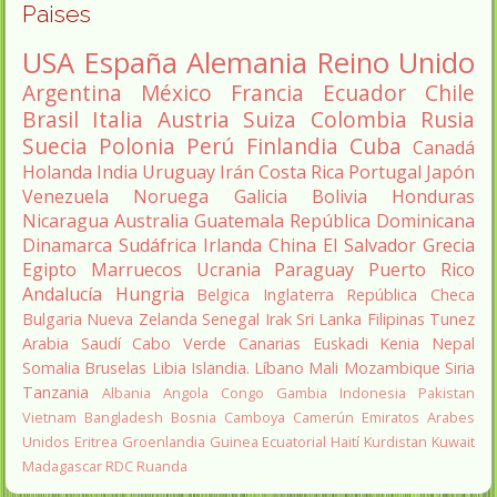
Paises
USA
España
Alemania
Reino Unido
Argentina
México
Francia
Ecuador
Chile
Brasil
Italia
Austria
Suiza
Colombia
Rusia
Suecia
Polonia
Perú
Finlandia
Cuba
Canadá
Holanda
India
Uruguay
Irán
Costa Rica
Portugal
Japón
Venezuela
Noruega
Galicia
Bolivia
Honduras
Nicaragua
Australia
Guatemala
República Dominicana
Dinamarca
Sudáfrica
Irlanda
China
El Salvador
Grecia
Egipto
Marruecos
Ucrania
Paraguay
Puerto Rico
Andalucía
Hungria
Belgica
Inglaterra
República Checa
Bulgaria
Nueva Zelanda
Senegal
Irak
Sri Lanka
Filipinas
Tunez
Arabia Saudí
Cabo Verde
Canarias
Euskadi
Kenia
Nepal
Somalia
Bruselas
Libia
Islandia.
Líbano
Mali
Mozambique
Siria
Tanzania
Albania
Angola
Congo
Gambia
Indonesia
Pakistan
Vietnam
Bangladesh
Bosnia
Camboya
Camerún
Emiratos Arabes
Unidos
Eritrea
Groenlandia
Guinea Ecuatorial
Haití
Kurdistan
Kuwait
Madagascar
RDC
Ruanda