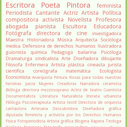
Escritora
Poeta
Pintora
feminista
Periodista
Cantante
Actriz
Artista
Política
compositora
activista
Novelista
Profesora
abogada
pianista
Escultora
Educadora
Fotógrafa
directora de cine
investigadora
Maestra
Historiadora
Música
Arquitecta
Socióloga
medica
Defensora de derechos humanos
Ilustradora
guionista
química
Pedagoga
bailarina
Psicóloga
Dramaturga
sindicalista
Arte
Diseñadora
dibujante
Filosofa
Enfermera
Artista plástica
cineasta
jurista
científica
coreógrafa
matemática
Ecologista
Economista
Anarquista
Pintura
Rosas para todas nuestras
heroínas
Jueza
Mujeres Creadoras
Narradora
ceramista
Bióloga
directora
mezzosoprano
Actriz de teatro
Cuentista
Documentalista
Literatura
Naturalista
literata
urbanista
Filóloga
Psicoterapeuta
Artista textil
Directora de orquesta
cantautora
Artesana
Descubridora
Diseñadora gráfica
diputada
feminista y activista por los Derechos Humanos
Fisica
Fotoperiodista
Artista gráfica
Blogera
Rapera
Teologa