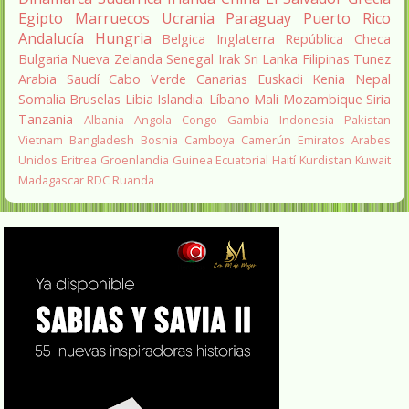
Egipto
Marruecos
Ucrania
Paraguay
Puerto Rico
Andalucía
Hungria
Belgica
Inglaterra
República Checa
Bulgaria
Nueva Zelanda
Senegal
Irak
Sri Lanka
Filipinas
Tunez
Arabia Saudí
Cabo Verde
Canarias
Euskadi
Kenia
Nepal
Somalia
Bruselas
Libia
Islandia.
Líbano
Mali
Mozambique
Siria
Tanzania
Albania
Angola
Congo
Gambia
Indonesia
Pakistan
Vietnam
Bangladesh
Bosnia
Camboya
Camerún
Emiratos Arabes
Unidos
Eritrea
Groenlandia
Guinea Ecuatorial
Haití
Kurdistan
Kuwait
Madagascar
RDC
Ruanda