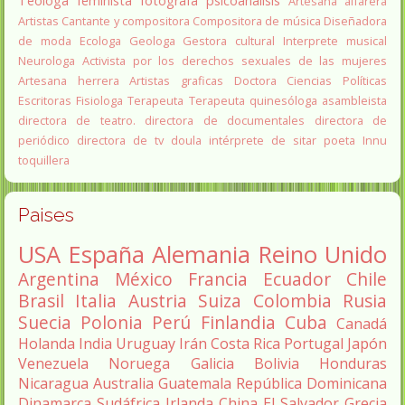
Teóloga feminista
fotografa
psicoanálisis
Artesana alfarera
Artistas
Cantante y compositora
Compositora de música
Diseñadora
de moda
Ecologa
Geologa
Gestora cultural
Interprete musical
Neurologa
Activista por los derechos sexuales de las mujeres
Artesana herrera
Artistas graficas
Doctora Ciencias Políticas
Escritoras
Fisiologa
Terapeuta
Terapeuta quinesóloga
asambleista
directora de teatro.
directora de documentales
directora de
periódico
directora de tv
doula
intérprete de sitar
poeta Innu
toquillera
Paises
USA
España
Alemania
Reino Unido
Argentina
México
Francia
Ecuador
Chile
Brasil
Italia
Austria
Suiza
Colombia
Rusia
Suecia
Polonia
Perú
Finlandia
Cuba
Canadá
Holanda
India
Uruguay
Irán
Costa Rica
Portugal
Japón
Venezuela
Noruega
Galicia
Bolivia
Honduras
Nicaragua
Australia
Guatemala
República Dominicana
Dinamarca
Sudáfrica
Irlanda
China
El Salvador
Grecia