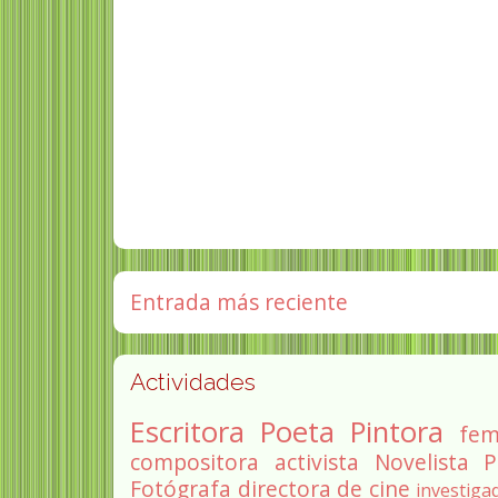
Entrada más reciente
Actividades
Escritora
Poeta
Pintora
fem
compositora
activista
Novelista
P
Fotógrafa
directora de cine
investiga