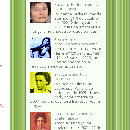
Suzanne Perlman pintora
expresionistas
Suzanne Perlman nacida
Sternberg (18 de octubre
de 1922 - 2 de agosto de
2020) fue una artista visual
húngara-holandesa conocida por sus ...
Petra Herrera
revolucionaria mexicana
Petra Herrera alias "Pedro
Herrera" (29 de Junio, 1887
- 14 de Febrero, 1916) fue
una soldadera en la
en
revolución mexicana. Las so...
Ève Curie escritora
francesa
Ève Denise Julie Curie-
Labouisse (París, 6 de
diciembre de 1905 – Nueva
York, 22 de octubre de
2007) fue una escritora francesa. Fue la
ht
segu...
Antonia Matos pintora
guatemalteca
Antonia Matos (21 de
noviembre de 1902 – 22 de