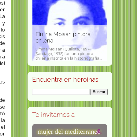
así
er
Maria Leo
"La
Franco da 
s y
grabadora,
elo
morro
Elmina Moisan pintora
vitralista y
is
chilena
brasileña
 de
(Toledo, 19 de
Elmina Moisan (Quillota, 1897-
Maria Leontin
r a
es una poeta de
Santiago, 1938) fue una pintora
(São Paulo, 22
ra
bra...
chilena inscrita en la historiografía...
de Janeiro, 6 de
del
Encuentra en heroínas
los
 de
nse
ntó
Te invitamos a
 la
el
or