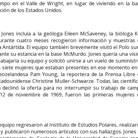
ampo en el Valle de Wright, en lugar de viviendo en la ba
ción de los Estados Unidos.
 Jones incluía a la geóloga Eileen McSaveney, la bióloga 
 Durante cuatro meses recogieron información y muestras 
 Antártida. El equipo también brevemente visitó el Polo sur
ante su estancia en la base McMurdo. Jones quería una vis
rabajaría su equipo y solicitó unirse a un vuelo de suminist
las siete mujeres que estaban presentes en ese momento en
 neozelandesa Pam Young, la reportera de la Prensa Libre 
tadounidense Christine Muller-Schwarze. Todas las científi
 declinó la oferta para no interrumpir su trabajo de cam
 12 de noviembre de 1969, fueron las primeras mujeres 
uipo regresaron al Instituto de Estudios Polares, realiza
s y publicaron numerosos artículos con sus hallazgos. Jones