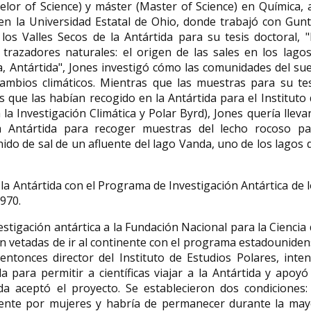
lor of Science) y máster (Master of Science) en Química, 
n la Universidad Estatal de Ohio, donde trabajó con Gunt
los Valles Secos de la Antártida para su tesis doctoral, 
Rosetta Tharpe , "La
trazadores naturales: el origen de las sales en los lago
Madre de Rock & Roll" y la
ia, Antártida", Jones investigó cómo las comunidades del su
mejor guitarrista femenina
Mercedes Cha
ambios climáticos. Mientras que las muestras para su tes
de todos los tiempos
poeta
que las habían recogido en la Antártida para el Instituto
Rosetta Tharpe, también conocida
Mercedes Chamorro 
a Investigación Climática y Polar Byrd), Jones quería lleva
como Sister Rosetta Tharpe (Cotton
octubre de 1925- ?) 
 Antártida para recoger muestras del lecho rocoso pa
Plant, Arkansas, 20 de marzo de...
quien se conoce su o
ido de sal de un afluente del lago Vanda, uno de los lagos 
 la Antártida con el Programa de Investigación Antártica de 
970.​
tigación antártica a la Fundación Nacional para la Ciencia
n vetadas de ir al continente con el programa estadounide
 entonces director del Instituto de Estudios Polares, inte
para permitir a científicas viajar a la Antártida y apoyó
da aceptó el proyecto. Se establecieron dos condiciones: 
ente por mujeres y habría de permanecer durante la may