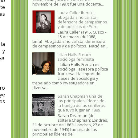
mo
noviembre de 1997) fue una docente...
nte
Laura Caller Iberico,
ras
abogada sindicalista,
defensora de campesinos
y de políticos de Peru
Laura Caller (1915, Cusco -
15 de marzo de1988,
Lima) Abogada sindicalista, defensora
la
de campesinos y de políticos. Nació en...
, y
Lilian Halls-French
jar
socióloga feminista
Lilian Halls-French es
socióloga, asesora política
francesa. Ha impartido
clases de sociología y
trabajado como investigadora en
ro
diversa...
uye
Sarah Chapman una de
ios
las principales líderes de
la huelga de las cerilleras
que tuvo lugar en 1889
Sarah Dearman (de
soltera Chapman; Londres,
31 de octubre de 1862​- Londres, 27 de
noviembre de 1945)​ fue una de las
principales líderes de...