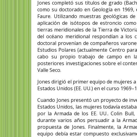
Jones completó sus títulos de grado (Bache
como su doctorado en Geología en 1969, e
Faure. Utilizando muestras geológicas de 
aplicación de isótopos de estroncio como 
tierras meridionales de la Tierra de Victor
del océano meridional respondían a los c
doctoral provenían de compañeros varones 
Estudios Polares (actualmente Centro para l
cabo su propio trabajo de campo en la
posteriores investigaciones sobre el conten
Valle Seco.
Jones dirigió el primer equipo de mujeres a
Estados Unidos (EE. UU.) en el curso 1969–1
Cuando Jones presentó un proyecto de inves
Estados Unidos, las mujeres todavía estaba
por la Armada de los EE. UU..​ Colin Bull,
durante varios años persuadir a la Armada 
propuesta de Jones.​ Finalmente, la Arma
equipo debía estar compuesto exclusivam