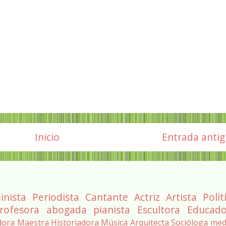
Inicio
Entrada anti
inista
Periodista
Cantante
Actriz
Artista
Polít
rofesora
abogada
pianista
Escultora
Educado
dora
Maestra
Historiadora
Música
Arquitecta
Socióloga
med