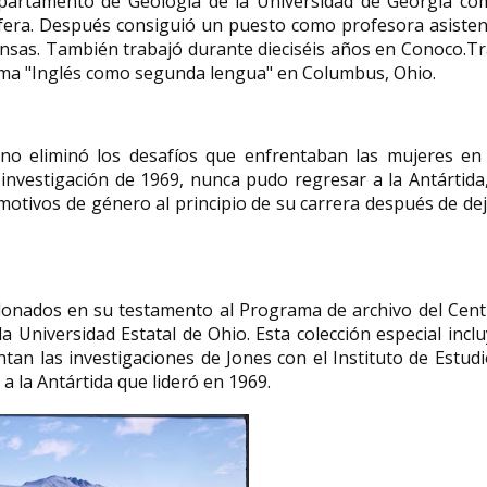
epartamento de Geología de la Universidad de Georgia co
lífera. Después consiguió un puesto como profesora asiste
ansas. También trabajó durante dieciséis años en Conoco.T
rama "Inglés como segunda lengua" en Columbus, Ohio.
s no eliminó los desafíos que enfrentaban las mujeres en 
 investigación de 1969, nunca pudo regresar a la Antártida
motivos de género al principio de su carrera después de de
onados en su testamento al Programa de archivo del Cent
la Universidad Estatal de Ohio. Esta colección especial incl
an las investigaciones de Jones con el Instituto de Estud
 a la Antártida que lideró en 1969.​