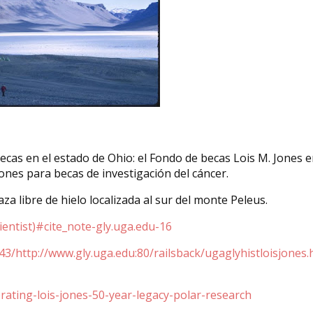
ecas en el estado de Ohio: el Fondo de becas Lois M. Jones 
Jones para becas de investigación del cáncer.
za libre de hielo localizada al sur del monte Peleus.
cientist)#cite_note-gly.uga.edu-16
3/http://www.gly.uga.edu:80/railsback/ugaglyhistloisjones.
rating-lois-jones-50-year-legacy-polar-research