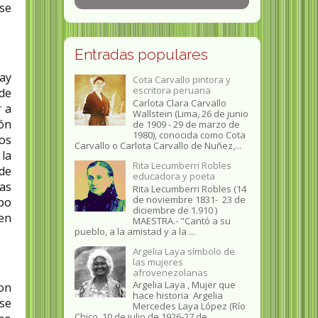
se
Entradas populares
Kay
Cota Carvallo pintora y
escritora peruana
de
Carlota Clara Carvallo
​ a
Wallstein (Lima, 26 de junio
ión
de 1909 - 29 de marzo de
1980), conocida como Cota
ros
Carvallo o Carlota Carvallo de Nuñez,...
 la
Rita Lecumberri Robles
de
educadora y poeta
cas
Rita Lecumberri Robles (14
de noviembre 1831- 23 de
po
diciembre de 1.910 )
en
MAESTRA.- "Cantó a su
pueblo, a la amistad y a la ...
Argelia Laya símbolo de
las mujeres
afrovenezolanas
Argelia Laya , Mujer que
ron
hace historia Argelia
 se
Mercedes Laya López (Río
Chico, 10 de julio de 1926-27 de