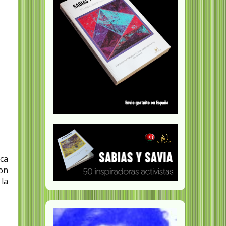
ca
on
 la