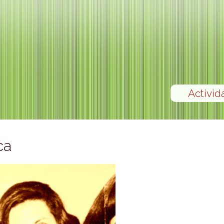
Activid
ca