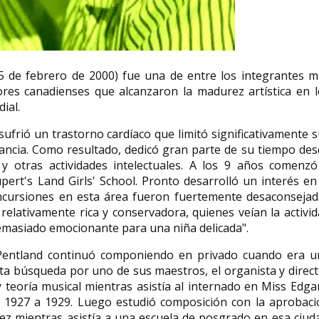
Ana Blandiana 
 de febrero de 2000) fue una de entre los integrantes m
Princesa de Ast
res canadienses que alcanzaron la madurez artística en l
María Martínez ceramista
Letras
ial.
María Montoya Martínez, de
Ana Blandiana (seud
nacimiento Maria Poveka Montoya
Valeria Coman; Timiș
ufrió un trastorno cardíaco que limitó significativamente 
Martinez ( San Ildefonso...
marzo 1942) es una po
infancia. Como resultado, dedicó gran parte de su tiempo de
y otras actividades intelectuales. A los 9 años comenzó
pert's Land Girls' School. Pronto desarrolló un interés en
ncursiones en esta área fueron fuertemente desaconsejad
elativamente rica y conservadora, quienes veían la activi
emasiado emocionante para una niña delicada".
, Pentland continuó componiendo en privado cuando era u
ta búsqueda por uno de sus maestros, el organista y direc
y teoría musical mientras asistía al internado en Miss Edga
1927 a 1929. Luego estudió composición con la aprobaci
iez mientras asistía a una escuela de posgrado en esa ciud