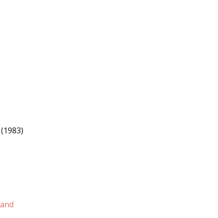
 (1983)
land