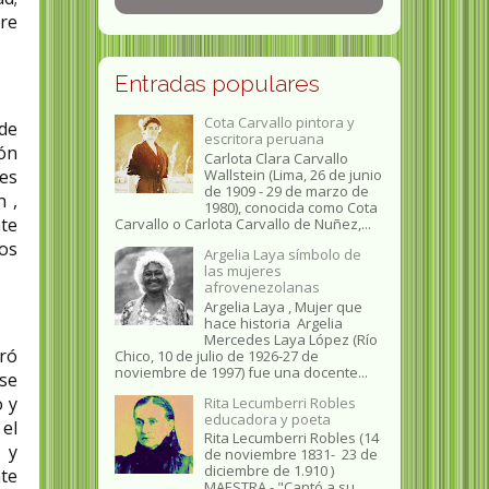
are
Entradas populares
Cota Carvallo pintora y
de
escritora peruana
ón
Carlota Clara Carvallo
Wallstein (Lima, 26 de junio
es
de 1909 - 29 de marzo de
h ,
1980), conocida como Cota
te
Carvallo o Carlota Carvallo de Nuñez,...
gos
Argelia Laya símbolo de
las mujeres
afrovenezolanas
Argelia Laya , Mujer que
hace historia Argelia
Mercedes Laya López (Río
tró
Chico, 10 de julio de 1926-27 de
noviembre de 1997) fue una docente...
se
o y
Rita Lecumberri Robles
educadora y poeta
 el
Rita Lecumberri Robles (14
 y
de noviembre 1831- 23 de
diciembre de 1.910 )
te
MAESTRA.- "Cantó a su