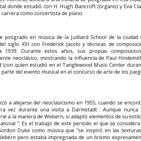
atal donde estudió con H. Hugh Bancroft (órgano) y Eva Cl
 carrera como concertista de piano.
 posgrado en música de la Juilliard School de la ciudad 
l siglo XVI con Frederick Jacobi y técnicas de composici
 1939. Durante estos años, sus propias composicion
nte neoclásico, mostrando la influencia de Paul Hindemit
d (con quien estudió en el Tanglewood Music Center duran
 parte del evento musical en el concurso de arte de los Jue
zó a alejarse del neoclasicismo en 1955, cuando se encon
ra vez durante una visita a Darmstadt . Aunque nunca 
erie a la manera de Webern, sí adaptó elementos de su estil
atonal ". Es el trabajo de este período el que se considera
Gordon Duke como música que "se inspiró en las texturas
e Webern pero estaba impregnada de un lirismo expresamen