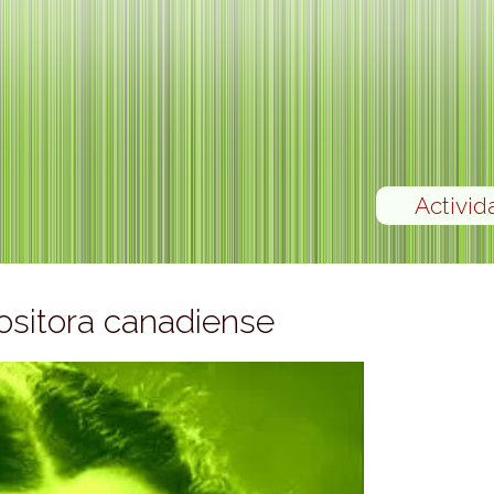
Activid
sitora canadiense