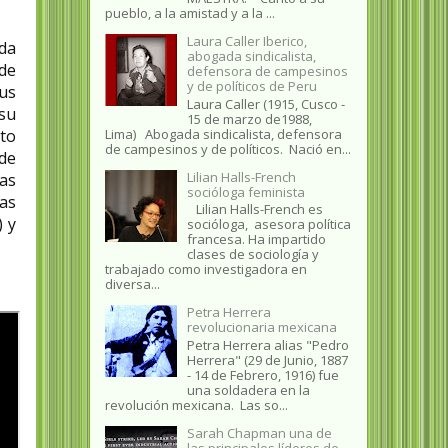
pueblo, a la amistad y a la ...
Laura Caller Iberico,
da
abogada sindicalista,
 de
defensora de campesinos
y de políticos de Peru
us
Laura Caller (1915, Cusco -
 su
15 de marzo de1988,
Lima) Abogada sindicalista, defensora
nto
de campesinos y de políticos. Nació en...
 de
Lilian Halls-French
las
socióloga feminista
as
Lilian Halls-French es
) y
socióloga, asesora política
francesa. Ha impartido
clases de sociología y
trabajado como investigadora en
diversa...
Petra Herrera
revolucionaria mexicana
Petra Herrera alias "Pedro
Herrera" (29 de Junio, 1887
- 14 de Febrero, 1916) fue
una soldadera en la
revolución mexicana. Las so...
Sarah Chapman una de
las principales líderes de