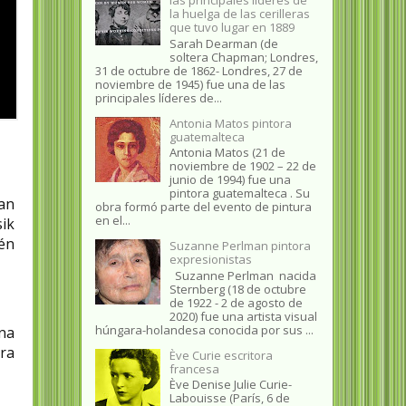
la huelga de las cerilleras
que tuvo lugar en 1889
Sarah Dearman (de
soltera Chapman; Londres,
31 de octubre de 1862​- Londres, 27 de
noviembre de 1945)​ fue una de las
principales líderes de...
Antonia Matos pintora
guatemalteca
Antonia Matos (21 de
noviembre de 1902 – 22 de
junio de 1994) fue una
pintora guatemalteca . Su
ian
obra formó parte del evento de pintura
en el...
ik
én
Suzanne Perlman pintora
expresionistas
Suzanne Perlman nacida
Sternberg (18 de octubre
de 1922 - 2 de agosto de
2020) fue una artista visual
húngara-holandesa conocida por sus ...
una
ra
Ève Curie escritora
francesa
Ève Denise Julie Curie-
Labouisse (París, 6 de