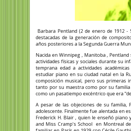
Barbara Pentland (2 de enero de 1912 - 5
destacadas de la generación de composito
años posteriores a la Segunda Guerra Mund
Nacida en Winnipeg , Manitoba , Pentland s
actividades físicas y sociales durante su 
temprana edad a actividades académicas 
estudiar piano en su ciudad natal en la Ru
composición musical, pero sus primeras i
tanto por su maestra como por su familia r
como un pasatiempo excéntrico que era "d
A pesar de las objeciones de su familia
adolescente. Finalmente fue alentada en es
Frederick H. Blair , quien le enseñó piano 
and Miss Cramp's School en Montreal de 
familiar en París en 1929 con Cécile Gauth