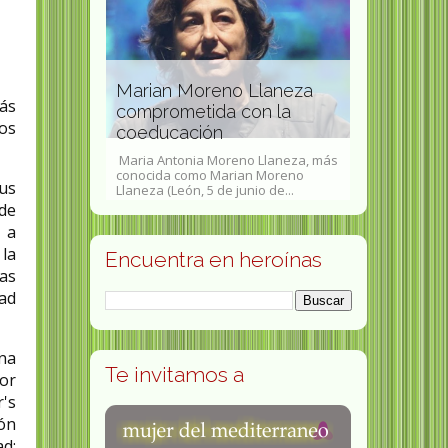
Premio
Marian Moreno Llaneza
ás
urias de las
comprometida con la
Lilian Hal
os
coeducación
socióloga 
ónimo de Otilia
Maria Antonia Moreno Llaneza, más
Lilian Halls-F
oara, 25 de
conocida como Marian Moreno
asesora políti
sus
eta,...
Llaneza (León, 5 de junio de...
impartido clase
sde
 a
 la
Encuentra en heroínas
as
dad
na
Te invitamos a
tor
r's
ón
ad;