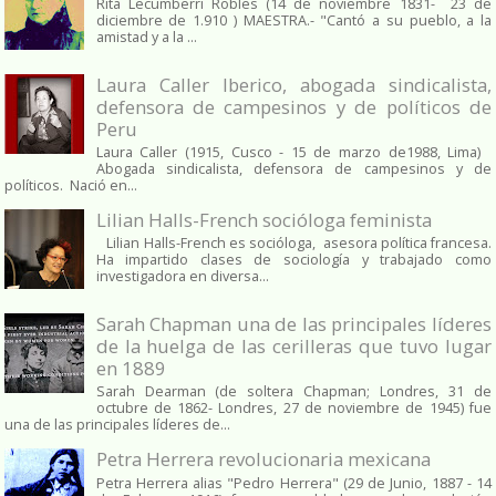
Rita Lecumberri Robles (14 de noviembre 1831- 23 de
diciembre de 1.910 ) MAESTRA.- "Cantó a su pueblo, a la
amistad y a la ...
Laura Caller Iberico, abogada sindicalista,
defensora de campesinos y de políticos de
Peru
Laura Caller (1915, Cusco - 15 de marzo de1988, Lima)
Abogada sindicalista, defensora de campesinos y de
políticos. Nació en...
Lilian Halls-French socióloga feminista
Lilian Halls-French es socióloga, asesora política francesa.
Ha impartido clases de sociología y trabajado como
investigadora en diversa...
Sarah Chapman una de las principales líderes
de la huelga de las cerilleras que tuvo lugar
en 1889
Sarah Dearman (de soltera Chapman; Londres, 31 de
octubre de 1862​- Londres, 27 de noviembre de 1945)​ fue
una de las principales líderes de...
Petra Herrera revolucionaria mexicana
Petra Herrera alias "Pedro Herrera" (29 de Junio, 1887 - 14