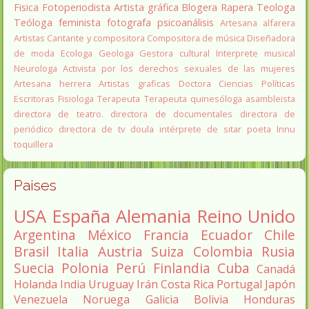
Fisica
Fotoperiodista
Artista gráfica
Blogera
Rapera
Teologa
Teóloga feminista
fotografa
psicoanálisis
Artesana alfarera
Artistas
Cantante y compositora
Compositora de música
Diseñadora
de moda
Ecologa
Geologa
Gestora cultural
Interprete musical
Neurologa
Activista por los derechos sexuales de las mujeres
Artesana herrera
Artistas graficas
Doctora Ciencias Políticas
Escritoras
Fisiologa
Terapeuta
Terapeuta quinesóloga
asambleista
directora de teatro.
directora de documentales
directora de
periódico
directora de tv
doula
intérprete de sitar
poeta Innu
toquillera
Paises
USA
España
Alemania
Reino Unido
Argentina
México
Francia
Ecuador
Chile
Brasil
Italia
Austria
Suiza
Colombia
Rusia
Suecia
Polonia
Perú
Finlandia
Cuba
Canadá
Holanda
India
Uruguay
Irán
Costa Rica
Portugal
Japón
Venezuela
Noruega
Galicia
Bolivia
Honduras