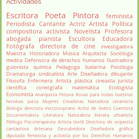
Actividades
Escritora
Poeta
Pintora
feminista
Periodista
Cantante
Actriz
Artista
Política
compositora
activista
Novelista
Profesora
abogada
pianista
Escultora
Educadora
Fotógrafa
directora de cine
investigadora
Maestra
Historiadora
Música
Arquitecta
Socióloga
medica
Defensora de derechos humanos
Ilustradora
guionista
química
Pedagoga
bailarina
Psicóloga
Dramaturga
sindicalista
Arte
Diseñadora
dibujante
Filosofa
Enfermera
Artista plástica
cineasta
jurista
científica
coreógrafa
matemática
Ecologista
Economista
Anarquista
Pintura
Rosas para todas nuestras
heroínas
Jueza
Mujeres Creadoras
Narradora
ceramista
Bióloga
directora
mezzosoprano
Actriz de teatro
Cuentista
Documentalista
Literatura
Naturalista
literata
urbanista
Filóloga
Psicoterapeuta
Artista textil
Directora de orquesta
cantautora
Artesana
Descubridora
Diseñadora gráfica
diputada
feminista y activista por los Derechos Humanos