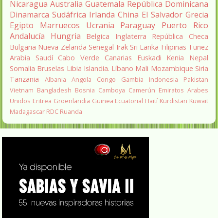
Nicaragua
Australia
Guatemala
República Dominicana
Dinamarca
Sudáfrica
Irlanda
China
El Salvador
Grecia
Egipto
Marruecos
Ucrania
Paraguay
Puerto Rico
Andalucía
Hungria
Belgica
Inglaterra
República Checa
Bulgaria
Nueva Zelanda
Senegal
Irak
Sri Lanka
Filipinas
Tunez
Arabia Saudí
Cabo Verde
Canarias
Euskadi
Kenia
Nepal
Somalia
Bruselas
Libia
Islandia.
Líbano
Mali
Mozambique
Siria
Tanzania
Albania
Angola
Congo
Gambia
Indonesia
Pakistan
Vietnam
Bangladesh
Bosnia
Camboya
Camerún
Emiratos Arabes
Unidos
Eritrea
Groenlandia
Guinea Ecuatorial
Haití
Kurdistan
Kuwait
Madagascar
RDC
Ruanda