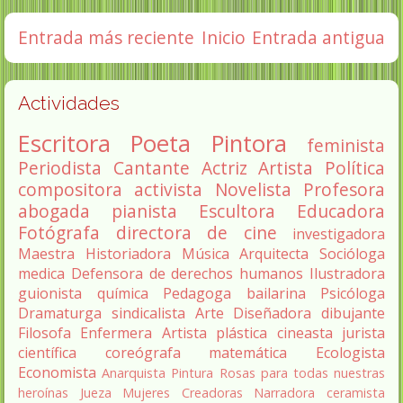
Entrada más reciente
Inicio
Entrada antigua
Actividades
Escritora
Poeta
Pintora
feminista
Periodista
Cantante
Actriz
Artista
Política
compositora
activista
Novelista
Profesora
abogada
pianista
Escultora
Educadora
Fotógrafa
directora de cine
investigadora
Maestra
Historiadora
Música
Arquitecta
Socióloga
medica
Defensora de derechos humanos
Ilustradora
guionista
química
Pedagoga
bailarina
Psicóloga
Dramaturga
sindicalista
Arte
Diseñadora
dibujante
Filosofa
Enfermera
Artista plástica
cineasta
jurista
científica
coreógrafa
matemática
Ecologista
Economista
Anarquista
Pintura
Rosas para todas nuestras
heroínas
Jueza
Mujeres Creadoras
Narradora
ceramista