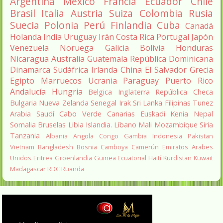
Argentina
México
Francia
Ecuador
Chile
Brasil
Italia
Austria
Suiza
Colombia
Rusia
Suecia
Polonia
Perú
Finlandia
Cuba
Canadá
Holanda
India
Uruguay
Irán
Costa Rica
Portugal
Japón
Venezuela
Noruega
Galicia
Bolivia
Honduras
Nicaragua
Australia
Guatemala
República Dominicana
Dinamarca
Sudáfrica
Irlanda
China
El Salvador
Grecia
Egipto
Marruecos
Ucrania
Paraguay
Puerto Rico
Andalucía
Hungria
Belgica
Inglaterra
República Checa
Bulgaria
Nueva Zelanda
Senegal
Irak
Sri Lanka
Filipinas
Tunez
Arabia Saudí
Cabo Verde
Canarias
Euskadi
Kenia
Nepal
Somalia
Bruselas
Libia
Islandia.
Líbano
Mali
Mozambique
Siria
Tanzania
Albania
Angola
Congo
Gambia
Indonesia
Pakistan
Vietnam
Bangladesh
Bosnia
Camboya
Camerún
Emiratos Arabes
Unidos
Eritrea
Groenlandia
Guinea Ecuatorial
Haití
Kurdistan
Kuwait
Madagascar
RDC
Ruanda