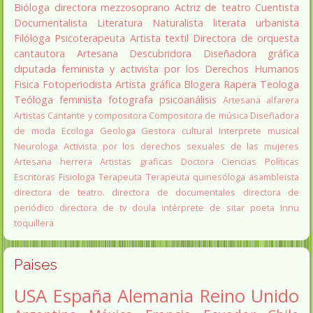
Bióloga
directora
mezzosoprano
Actriz de teatro
Cuentista
Documentalista
Literatura
Naturalista
literata
urbanista
Filóloga
Psicoterapeuta
Artista textil
Directora de orquesta
cantautora
Artesana
Descubridora
Diseñadora gráfica
diputada
feminista y activista por los Derechos Humanos
Fisica
Fotoperiodista
Artista gráfica
Blogera
Rapera
Teologa
Teóloga feminista
fotografa
psicoanálisis
Artesana alfarera
Artistas
Cantante y compositora
Compositora de música
Diseñadora
de moda
Ecologa
Geologa
Gestora cultural
Interprete musical
Neurologa
Activista por los derechos sexuales de las mujeres
Artesana herrera
Artistas graficas
Doctora Ciencias Políticas
Escritoras
Fisiologa
Terapeuta
Terapeuta quinesóloga
asambleista
directora de teatro.
directora de documentales
directora de
periódico
directora de tv
doula
intérprete de sitar
poeta Innu
toquillera
Paises
USA
España
Alemania
Reino Unido