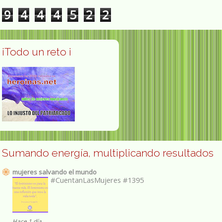
9
4
4
4
5
2
2
¡Todo un reto ¡
Sumando energía, multiplicando resultados
mujeres salvando el mundo
#CuentanLasMujeres #1395
Hace 1 día