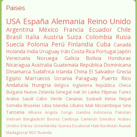
Paises
USA
España
Alemania
Reino Unido
Argentina
México
Francia
Ecuador
Chile
Brasil
Italia
Austria
Suiza
Colombia
Rusia
Suecia
Polonia
Perú
Finlandia
Cuba
Canadá
Holanda
India
Uruguay
Irán
Costa Rica
Portugal
Japón
Venezuela
Noruega
Galicia
Bolivia
Honduras
Nicaragua
Australia
Guatemala
República Dominicana
Dinamarca
Sudáfrica
Irlanda
China
El Salvador
Grecia
Egipto
Marruecos
Ucrania
Paraguay
Puerto Rico
Andalucía
Hungria
Belgica
Inglaterra
República Checa
Bulgaria
Nueva Zelanda
Senegal
Irak
Sri Lanka
Filipinas
Tunez
Arabia Saudí
Cabo Verde
Canarias
Euskadi
Kenia
Nepal
Somalia
Bruselas
Libia
Islandia.
Líbano
Mali
Mozambique
Siria
Tanzania
Albania
Angola
Congo
Gambia
Indonesia
Pakistan
Vietnam
Bangladesh
Bosnia
Camboya
Camerún
Emiratos Arabes
Unidos
Eritrea
Groenlandia
Guinea Ecuatorial
Haití
Kurdistan
Kuwait
Madagascar
RDC
Ruanda