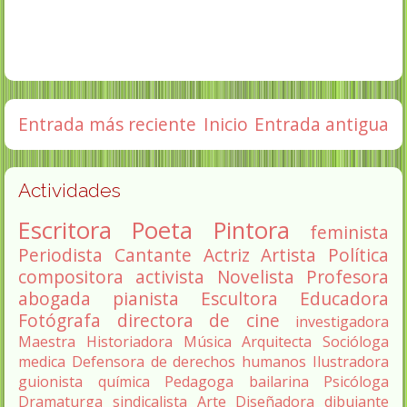
Entrada más reciente
Inicio
Entrada antigua
Actividades
Escritora
Poeta
Pintora
feminista
Periodista
Cantante
Actriz
Artista
Política
compositora
activista
Novelista
Profesora
abogada
pianista
Escultora
Educadora
Fotógrafa
directora de cine
investigadora
Maestra
Historiadora
Música
Arquitecta
Socióloga
medica
Defensora de derechos humanos
Ilustradora
guionista
química
Pedagoga
bailarina
Psicóloga
Dramaturga
sindicalista
Arte
Diseñadora
dibujante