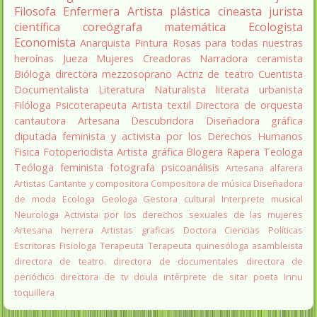
Filosofa
Enfermera
Artista plástica
cineasta
jurista
científica
coreógrafa
matemática
Ecologista
Economista
Anarquista
Pintura
Rosas para todas nuestras
heroínas
Jueza
Mujeres Creadoras
Narradora
ceramista
Bióloga
directora
mezzosoprano
Actriz de teatro
Cuentista
Documentalista
Literatura
Naturalista
literata
urbanista
Filóloga
Psicoterapeuta
Artista textil
Directora de orquesta
cantautora
Artesana
Descubridora
Diseñadora gráfica
diputada
feminista y activista por los Derechos Humanos
Fisica
Fotoperiodista
Artista gráfica
Blogera
Rapera
Teologa
Teóloga feminista
fotografa
psicoanálisis
Artesana alfarera
Artistas
Cantante y compositora
Compositora de música
Diseñadora
de moda
Ecologa
Geologa
Gestora cultural
Interprete musical
Neurologa
Activista por los derechos sexuales de las mujeres
Artesana herrera
Artistas graficas
Doctora Ciencias Políticas
Escritoras
Fisiologa
Terapeuta
Terapeuta quinesóloga
asambleista
directora de teatro.
directora de documentales
directora de
periódico
directora de tv
doula
intérprete de sitar
poeta Innu
toquillera