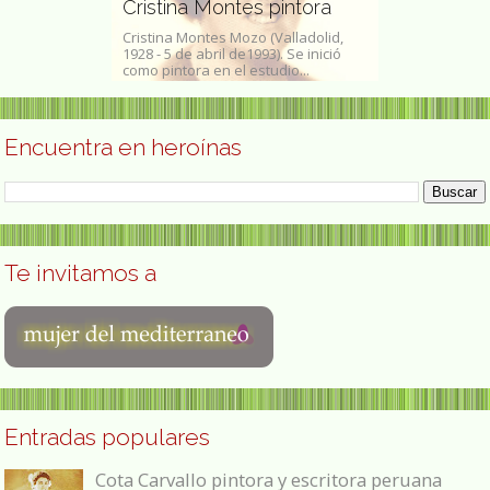
Cristina Montes pintora
Caseta 337
rez (Santiago 1
Cristina Montes Mozo (Valladolid,
En este segund
e marzo de 1941),
1928 - 5 de abril de1993). Se inició
SAVIA seguimo
como pintora en el estudio...
comprometidas a
Encuentra en heroínas
Te invitamos a
Entradas populares
Cota Carvallo pintora y escritora peruana