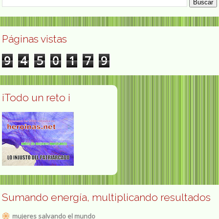
Páginas vistas
9
4
5
0
1
7
9
¡Todo un reto ¡
Sumando energía, multiplicando resultados
mujeres salvando el mundo